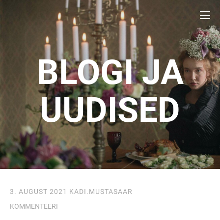
BLOGI JA
UUDISED
3. AUGUST 2021
KADI.MUSTASAAR
KOMMENTEERI