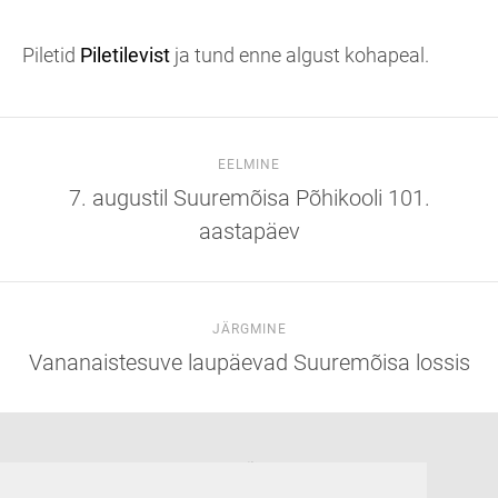
Piletid
Piletilevist
ja tund enne algust kohapeal.
EELMINE
7. augustil Suuremõisa Põhikooli 101.
aastapäev
JÄRGMINE
Vananaistesuve laupäevad Suuremõisa lossis
Suuremõisa loss
Lossi tee 3, Suuremõisa küla 92302, Hiiumaa