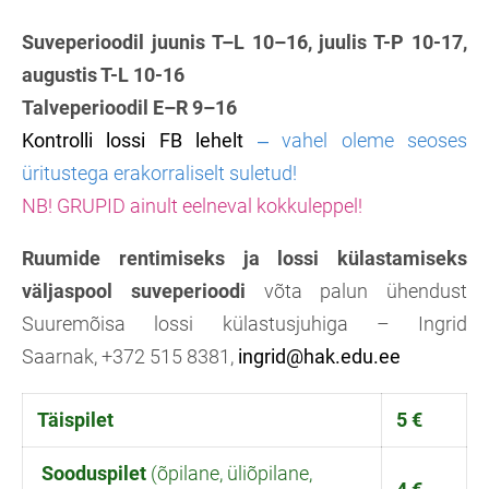
Suveperioodil juunis T–L
10–
16, juulis T-P 10-17,
augustis T-L 10-16
Talveperioodil E–R 9–16
Kontrolli lossi FB lehelt
‒ vahel oleme seoses
üritustega erakorraliselt suletud!
NB! GRUPID ainult eelneval kokkuleppel!
Ruumide rentimiseks ja lossi külastamiseks
väljaspool suveperioodi
võta palun ühendust
Suuremõisa lossi külastusjuhiga – Ingrid
Saarnak,
+372 515 8381,
ingrid@hak.edu.ee
Täispilet
5 €
Sooduspilet
(õpilane, üliõpilane,