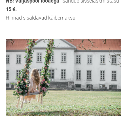
NB! Väljaspool tööaega
lisandub sisselaskmistasu
15 €.
Hinnad sisaldavad käibemaksu.