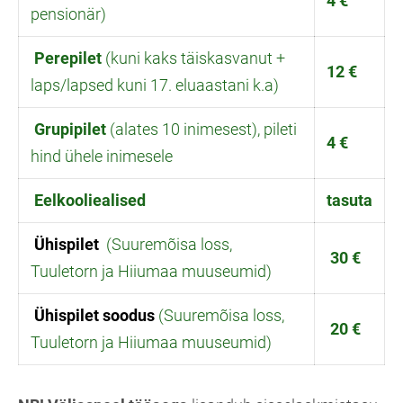
4 €
pensionär)
Perepilet
(kuni kaks täiskasvanut +
12 €
laps/lapsed kuni 17. eluaastani k.a)
Grupipilet
(alates 10 inimesest), pileti
4 €
hind ühele inimesele
Eelkooliealised
tasuta
Ühispilet
(Suuremõisa loss,
30 €
Tuuletorn ja Hiiumaa muuseumid)
Ühispilet
soodus
(Suuremõisa loss,
20 €
Tuuletorn ja Hiiumaa muuseumid)