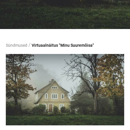
/
Sündmused
Virtuaalnäitus "Minu Suuremõisa"