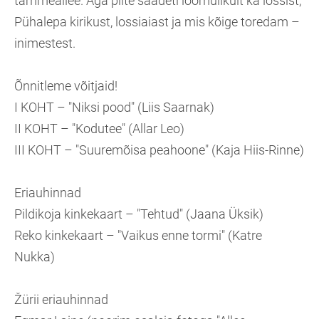
tammeallee. Aga pilte saadeti loomulikult ka lossist,
Pühalepa kirikust, lossiaiast ja mis kõige toredam –
inimestest.
Õnnitleme võitjaid!
I KOHT – "Niksi pood" (Liis Saarnak)
II KOHT – "Kodutee" (Allar Leo)
III KOHT – "Suuremõisa peahoone" (Kaja Hiis-Rinne)
Eriauhinnad
Pildikoja kinkekaart – "Tehtud" (Jaana Üksik)
Reko kinkekaart – "Vaikus enne tormi" (Katre
Nukka)
Žürii eriauhinnad