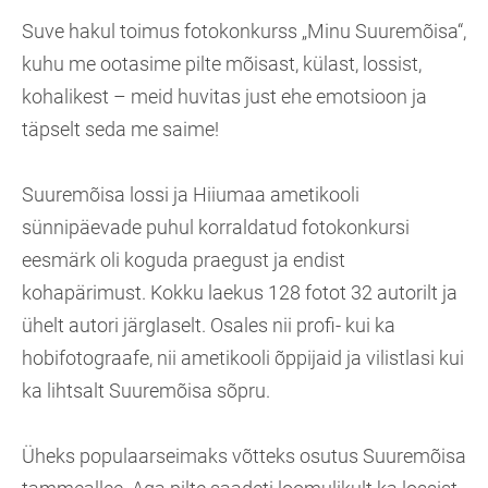
Suve hakul toimus fotokonkurss „Minu Suuremõisa“,
kuhu me ootasime pilte mõisast, külast, lossist,
kohalikest – meid huvitas just ehe emotsioon ja
täpselt seda me saime!
Suuremõisa lossi ja Hiiumaa ametikooli
sünnipäevade puhul korraldatud fotokonkursi
eesmärk oli koguda praegust ja endist
kohapärimust. Kokku laekus 128 fotot 32 autorilt ja
ühelt autori järglaselt. Osales nii profi- kui ka
hobifotograafe, nii ametikooli õppijaid ja vilistlasi kui
ka lihtsalt Suuremõisa sõpru.
Üheks populaarseimaks võtteks osutus Suuremõisa