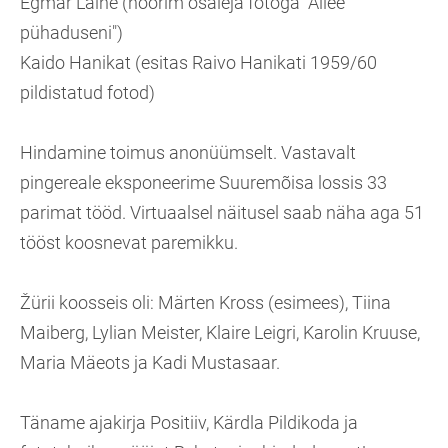
Egmar Laine (noorim osaleja fotoga "Allee
pühaduseni")
Kaido Hanikat (esitas Raivo Hanikati 1959/60
pildistatud fotod)
Hindamine toimus anonüümselt. Vastavalt
pingereale eksponeerime Suuremõisa lossis 33
parimat tööd. Virtuaalsel näitusel saab näha aga 51
tööst koosnevat paremikku.
Žürii koosseis oli: Märten Kross (esimees), Tiina
Maiberg, Lylian Meister, Klaire Leigri, Karolin Kruuse,
Maria Mäeots ja Kadi Mustasaar.
Täname ajakirja Positiiv, Kärdla Pildikoda ja