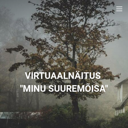
VIRTUAALNÄITUS
"MINU SUUREMÕISA"