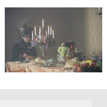
Suuremõisa loss
Lossi tee 3, Suuremõisa küla 92302, Hiiumaa