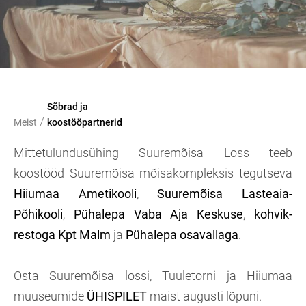
Sõbrad ja
/
Meist
koostööpartnerid
Mittetulundusühing Suuremõisa Loss teeb
koostööd Suuremõisa mõisakompleksis tegutseva
Hiiumaa Ametikooli
,
Suuremõisa Lasteaia-
Põhikooli
,
Pühalepa Vaba Aja Keskuse
,
kohvik-
restoga Kpt Malm
ja
Pühalepa osavallaga
.
Osta Suuremõisa lossi, Tuuletorni ja Hiiumaa
muuseumide
ÜHISPILET
maist augusti lõpuni.