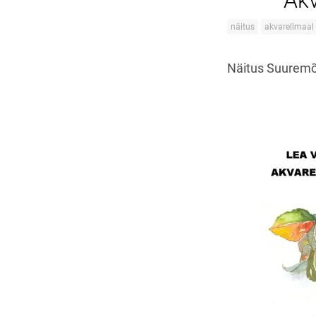
Akv
näitus
akvarellmaal
Näitus Suuremõi