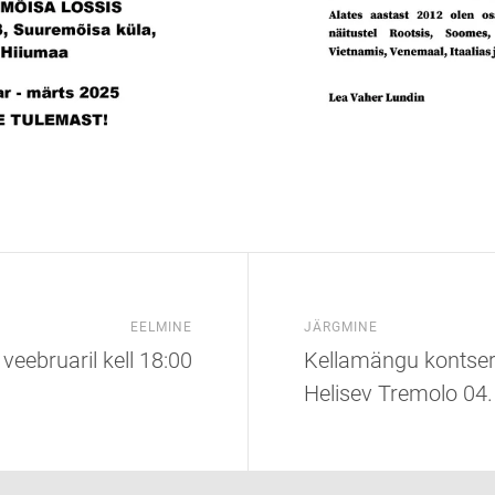
EELMINE
JÄRGMINE
 veebruaril kell 18:00
Kellamängu kontsert
Helisev Tremolo 04. a