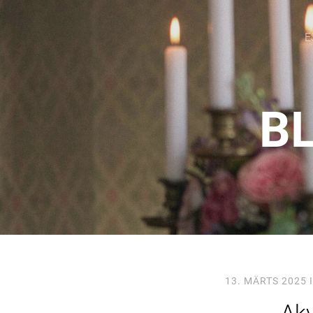
E
BL
13. MÄRTS 2025