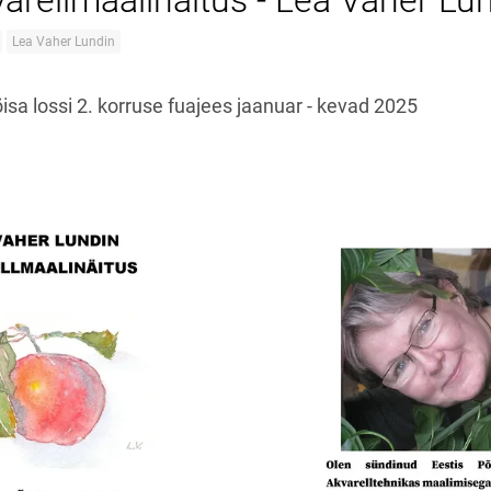
arellmaalinäitus - Lea Vaher Lu
Lea Vaher Lundin
sa lossi 2. korruse fuajees jaanuar - kevad 2025