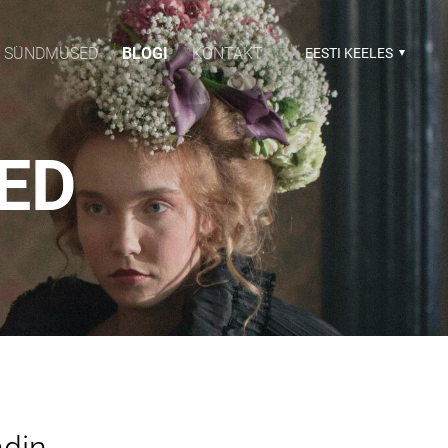
SÜNDMUSED
BLOGI
KONTAKT
EESTI KEELES
SED