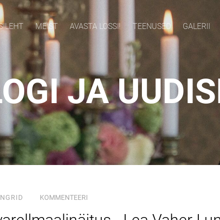
SILEHT
MEIST
AVASTA LOSSI!
TEENUSED
GALERII
OGI JA UUDI
INGRID
KOMMENTEERI