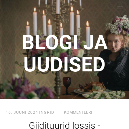
BLOGI JA
UUDISED
16. JUUNI 2024
INGRID
KOMMENTEERI
Giidituurid lossis -