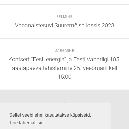
EELMINE
Vananaistesuvi Suuremõisa lossis 2023
JÄRGMINE
Kontsert "Eesti energia" ja Eesti Vabariigi 105.
aastapäeva tähistamine 25. veebruaril kell
15:00
Suuremõisa loss
Lossi tee 3, Suuremõisa küla 92302, Hiiumaa
Sellel veebilehel kasutatakse küpsiseid.
info@suuremoisaloss.ee
Loe lähemalt siit.
LOSSI LAHTIOLEKUAJAD