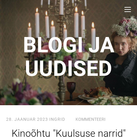
BLOGI JA
UUDISED
28. JAANUAR 2023
INGRID
KOMMENTEERI
Kinoõhtu "Kuulsuse narrid"