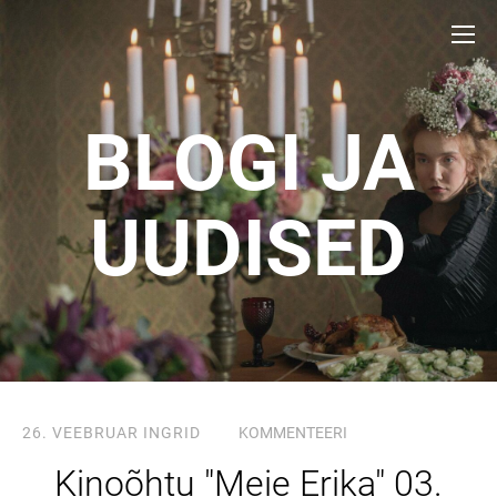
BLOGI JA
UUDISED
26. VEEBRUAR
INGRID
KOMMENTEERI
Kinoõhtu "Meie Erika" 03.