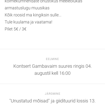
kolmekümnendate õhustikus meeleolukas
armastuslugu muusikas
Kõik roosid ma kingiksin sulle...
Tule kuulama ja vaatama!
Pilet 5€ / 3€
EELMINE
Kontsert Gambavaim suures ringis 04.
augustil kell 16:00
JÄRGMINE
"Unustatud mõisad" ja giidituurid lossis 13.