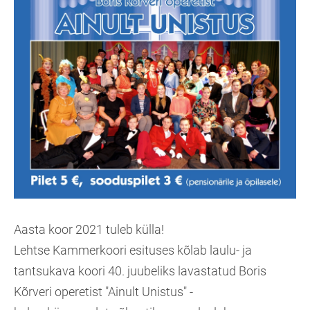
Aasta koor 2021 tuleb külla!
Lehtse Kammerkoori esituses kõlab laulu- ja
tantsukava koori 40. juubeliks lavastatud Boris
Kõrveri operetist "Ainult Unistus" -