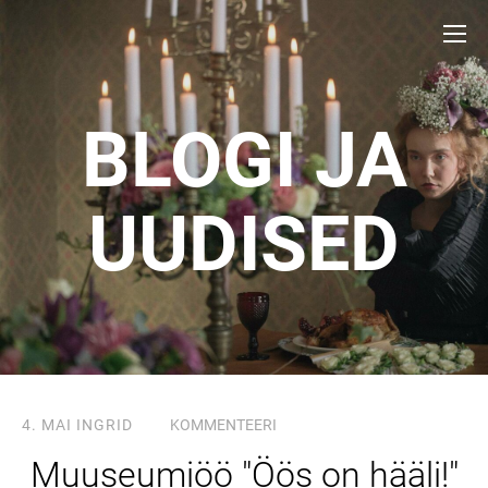
BLOGI JA
UUDISED
4. MAI
INGRID
KOMMENTEERI
Muuseumiöö "Öös on hääli!"