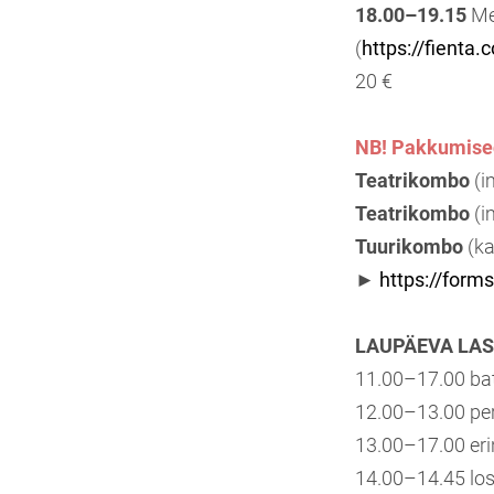
18.00–19.15
Me
(
https://fienta.
20 €
NB! Pakkumise
Teatrikombo
(i
Teatrikombo
(i
Tuurikombo
(ka
►
https://for
LAUPÄEVA LAS
11.00–17.00 bat
12.00–13.00 per
13.00–17.00 er
14.00–14.45 loss