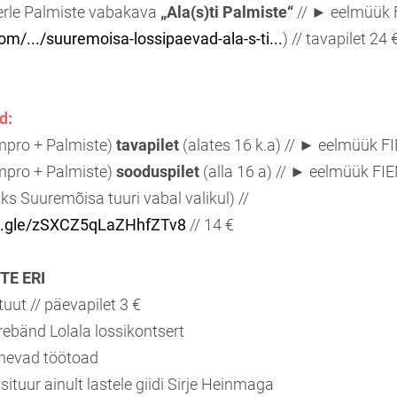
rle Palmiste vabakava
„Ala(s)ti Palmiste“
// ► eelmüük
com/.../suuremoisa-lossipaevad-ala-s-ti...
) // tavapilet 24
d:
mpro + Palmiste)
tavapilet
(alates 16 k.a) // ► eelmüük F
mpro + Palmiste)
sooduspilet
(alla 16 a) // ► eelmüük FIE
ks Suuremõisa tuuri vabal valikul) //
ms.gle/zSXCZ5qLaZHhfZTv8
// 14 €
TE ERI
uut // päevapilet 3 €
ebänd Lolala lossikontsert
inevad töötoad
ituur ainult lastele giidi Sirje Heinmaga