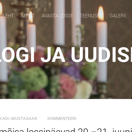
SILEHT
MEIST
AVASTA LOSSI!
TEENUSED
GALERII
OGI JA UUDI
KADI.MUSTASAAR
KOMMENTEERI