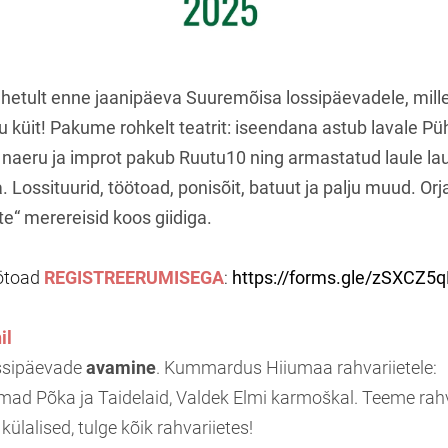
hetult enne jaanipäeva Suuremõisa lossipäevadele, mil
u küit! Pakume rohkelt teatrit: iseendana astub lavale Pü
 naeru ja improt pakub Ruutu10 ning armastatud laule la
. Lossituurid, töötoad, ponisõit, batuut ja palju muud. O
tte“ merereisid koos giidiga.
öötoad
REGISTREERUMISEGA
:
https://forms.gle/zSXCZ5
il
ssipäevade
avamine
. Kummardus Hiiumaa rahvariietele:
ad Põka ja Taidelaid, Valdek Elmi karmoškal. Teeme rahv
külalised, tulge kõik rahvariietes!