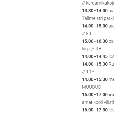
// keraamikakoja
13.30–14.00
aia
Tallmeistri parkl
14.00–15.00
aia
// 8 €
15.00–16.30
par
kirja // 8 €
14.00–14.45
los
14.00–15.30
Ru
// 10 €
14.00–15.30
mer
MÜÜDUD
16.00–17.00
mo
ametikooli vilist
16.00–17.30
lo