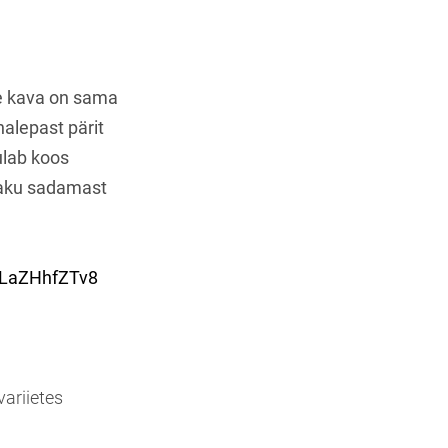
le kava on sama
halepast pärit
ulab koos
rjaku sadamast
qLaZHhfZTv8
ariietes