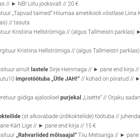
s // ► NB! Liitu jooksvalt // 20 €
tuur „Tapvad taimed“ Hiiumaa ametikooli vilistlase Liina 
as) // tasuta
tuur Kristiina Hellströmiga // (algus Tallmeistri parklas) 
gituur Kristiina Hellströmiga // (algus Tallmeistri parkla
situur ainult
lastele
Sirje Heinmaga // ► pane end kirja //
utu10
improtöötuba
„Ütle JAH!“
// kohad on piiratud // ►
etuur giidiga ajaloolisel
purjekal
„Lisette“ // Orjaku sad
kteilide
(st alkovabade ürdikokteilide) töötuba // juhen
lane Kärt Lige // ► pane end kirja // 15 €
ssituur
„Rahvariided mõisaajal“
Tiiu Metsariga // ► pane e