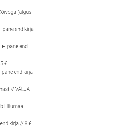
Kõivoga (algus
► pane end kirja
s) ► pane end
 5 €
 pane end kirja
amast // VÄLJA
dab Hiiumaa
nd kirja // 8 €