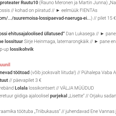
proteater
Ruutu10
(Rauno Meronen ja Martin Junna) „Na
lossis // kohad on piiratud // ► eelmüük FIENTAs
com/.../suuremoisa-lossipaevad-naeruga-ei...
) // pilet 15 
ossi ehitusajaloolised üllatused
“
Dan Lukasega // ► pane e
ne
lossituur
Sirje Heinmaga, laternarongkäik // ► pane end 
p-up
lossikohvik
juunil
inevad töötoad
(võib jooksvalt liituda!) // Pühalepa Vaba
tuut
// päevapilet 3 €
rebänd
Lolala
lossikontsert // VÄLJA MÜÜDUD
etuur giidiga ajaloolisel
purjekal
„Lisette“ // Orjaku sad
aamika töötuba „Triibukauss“ // juhendavad Ene Vannas 