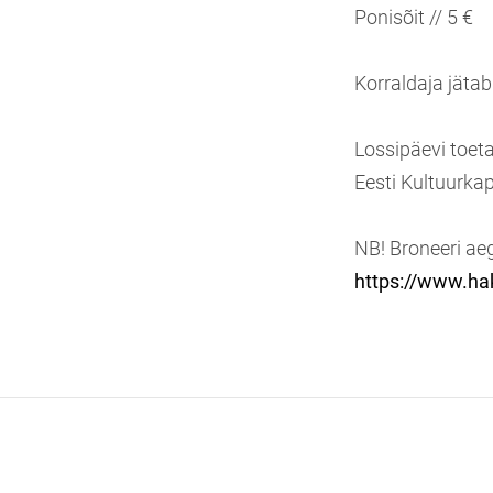
Ponisõit // 5 €
Korraldaja jäta
Lossipäevi toe
Eesti Kultuurkapi
NB! Broneeri ae
https://www.ha