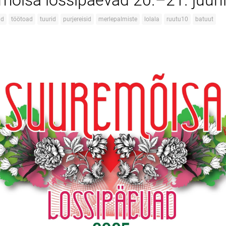
mõisa lossipäevad 20.–21. juuni
ad
töötoad
tuurid
purjereisid
merlepalmiste
lolala
ruutu10
batuut