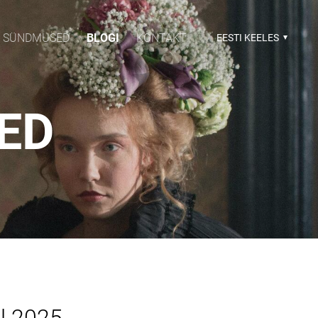
SÜNDMUSED
BLOGI
KONTAKT
EESTI KEELES
SED