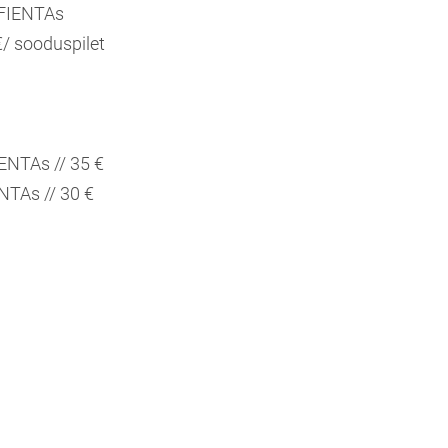
 FIENTAs
 €/ sooduspilet
IENTAs // 35 €
NTAs // 30 €