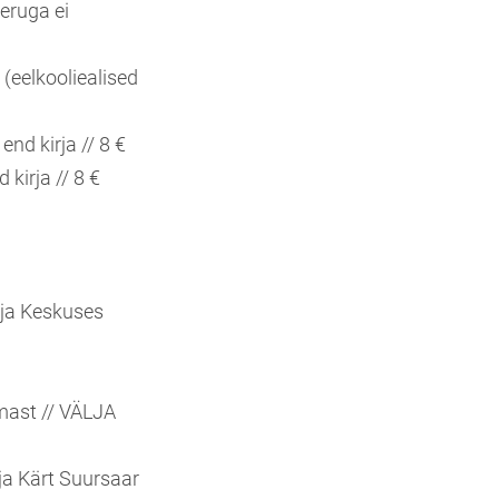
eruga ei
€ (eelkooliealised
nd kirja // 8 €
kirja // 8 €
 Aja Keskuses
amast // VÄLJA
ja Kärt Suursaar