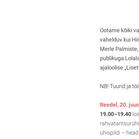
Ootame kõiki va
vahelduv kui Hii
Merle Palmiste,
publikuga Lolala
ajaloolise „Lise
NB! Tuurid ja t
Reedel, 20. juun
19.00–19.40
lo
rahvatantsurühm
ühispildi – head 