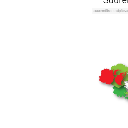
Suure
suuremõisalossipäev