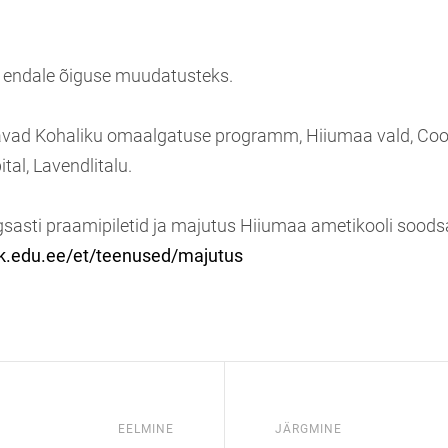
b endale õiguse muudatusteks.
tavad Kohaliku omaalgatuse programm, Hiiumaa vald, Co
tal, Lavendlitalu.
gsasti praamipiletid ja majutus Hiiumaa ametikooli soods
k.edu.ee/et/teenused/majutus
EELMINE
JÄRGMINE