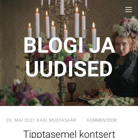
BLOGI JA
UUDISED
20. MAI 2021
KADI.MUSTASAAR
KOMMENTEERI
Tipptasemel kontsert