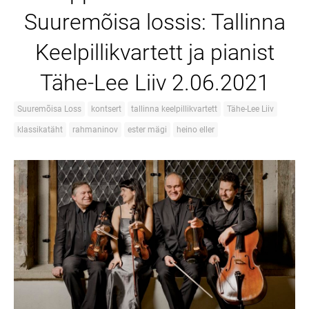
Suuremõisa lossis: Tallinna
Keelpillikvartett ja pianist
Tähe-Lee Liiv 2.06.2021
Suuremõisa Loss
kontsert
tallinna keelpillikvartett
Tähe-Lee Liiv
klassikatäht
rahmaninov
ester mägi
heino eller