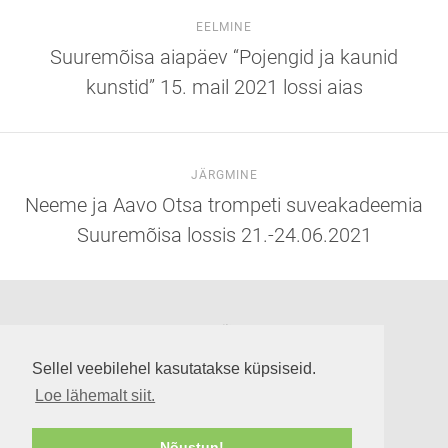
EELMINE
Suuremõisa aiapäev “Pojengid ja kaunid
kunstid” 15. mail 2021 lossi aias
JÄRGMINE
Neeme ja Aavo Otsa trompeti suveakadeemia
Suuremõisa lossis 21.-24.06.2021
Suuremõisa loss
Lossi tee 3, Suuremõisa küla 92302, Hiiumaa
Sellel veebilehel kasutatakse küpsiseid.
info@suuremoisaloss.ee
Loe lähemalt siit.
LOSSI LAHTIOLEKUAJAD
RUUMIDE KASUTAMINE
Nõustun!