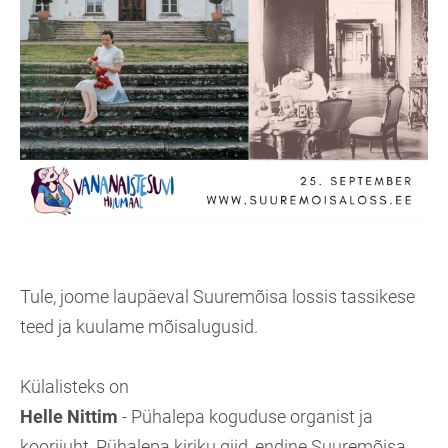
Tule, joome laupäeval Suuremõisa lossis tassikese
teed ja kuulame mõisalugusid.
Külalisteks on
Helle Nittim
- Pühalepa koguduse organist ja
koorijuht, Pühalepa kiriku giid, endine Suuremõisa