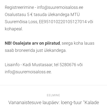
Registreerimine - info@suuremoisaloss.ee
Osalustasu 5 € tasuda ülekandega MTÜ
Suuremõisa Loss, EE951010220105127014 või
kohapeal.
NB! Osalejate arv on piiratud
, seega koha lauas
saab broneerida just ülekandega.
Lisainfo - Kadi Mustasaar, tel 5280676 või
info@suuremoisaloss.ee.
EELMINE
Vananaistesuve laupäev: loeng-tuur "Kalade