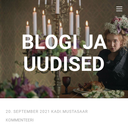
BLOGI JA
UUDISED
20. SEPTEMBER 2021
KADI.MUSTASAAR
KOMMENTEERI