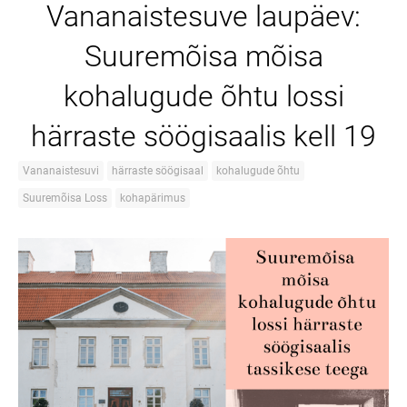
Vananaistesuve laupäev:
Suuremõisa mõisa
kohalugude õhtu lossi
härraste söögisaalis kell 19
Vananaistesuvi
härraste söögisaal
kohalugude õhtu
Suuremõisa Loss
kohapärimus