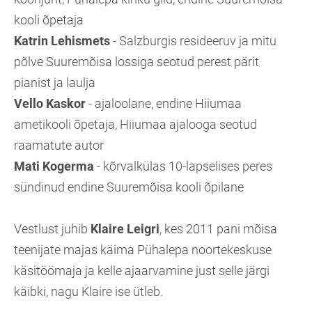
kooli õpetaja
Katrin Lehismets
- Salzburgis resideeruv ja mitu
põlve Suuremõisa lossiga seotud perest pärit
pianist ja laulja
Vello Kaskor
- ajaloolane, endine Hiiumaa
ametikooli õpetaja, Hiiumaa ajalooga seotud
raamatute autor
Mati Kogerma
- kõrvalkülas 10-lapselises peres
sündinud endine Suuremõisa kooli õpilane
Vestlust juhib
Klaire Leigri
, kes 2011 pani mõisa
teenijate majas käima Pühalepa noortekeskuse
käsitöömaja ja kelle ajaarvamine just selle järgi
käibki, nagu Klaire ise ütleb.