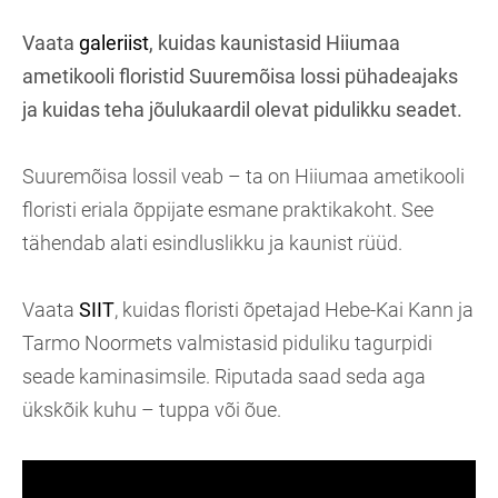
Vaata
galeriist
, kuidas kaunistasid Hiiumaa
ametikooli floristid Suuremõisa lossi pühadeajaks
ja kuidas teha jõulukaardil olevat pidulikku seadet.
Suuremõisa lossil veab – ta on Hiiumaa ametikooli
floristi eriala õppijate esmane praktikakoht. See
tähendab alati esindluslikku ja kaunist rüüd.
Vaata
SIIT
, kuidas floristi õpetajad Hebe-Kai Kann ja
Tarmo Noormets valmistasid piduliku tagurpidi
seade kaminasimsile. Riputada saad seda aga
ükskõik kuhu – tuppa või õue.