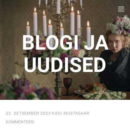
BLOGI JA
UUDISED
22. DETSEMBER 2023
KADI.MUSTASAAR
KOMMENTEERI