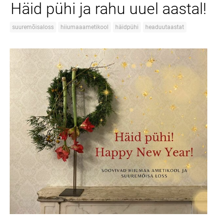
Häid pühi ja rahu uuel aastal!
suuremõisaloss
hiiumaaametikool
häidpühi
headuutaastat