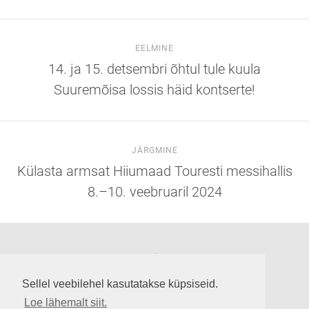
EELMINE
14. ja 15. detsembri õhtul tule kuula
Suuremõisa lossis häid kontserte!
JÄRGMINE
Külasta armsat Hiiumaad Touresti messihallis
8.–10. veebruaril 2024
Suuremõisa loss
Lossi tee 3, Suuremõisa küla 92302, Hiiumaa
Sellel veebilehel kasutatakse küpsiseid.
info@suuremoisaloss.ee
Loe lähemalt siit.
LOSSI LAHTIOLEKUAJAD