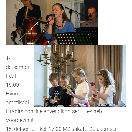
14.
detsembri
l kell
18.00
Hiiumaa
ametikool
i traditsiooniline advendikontsert – esineb
Voordevinti!
15. detsembril kell 17.00 Mõisakate jõulukontsert –