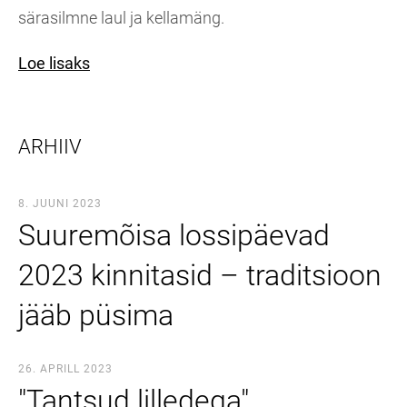
särasilmne laul ja kellamäng.
Loe lisaks
ARHIIV
8. JUUNI 2023
Suuremõisa lossipäevad
2023 kinnitasid – traditsioon
jääb püsima
26. APRILL 2023
"Tantsud lilledega".