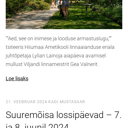
"”Aed, see on inimese ja looduse armastuslugu,””
tsiteeris Hiiumaa Ametikooli linnaaianduse eriala
juhtõpetaja Lylian Lainoja aiapäeva avamisel
mullust Viljandi linnameistrit Gea Valnerit.
Loe lisaks
21. VEEBRUAR 2024
KADI.MUSTASAAR
Suuremõisa lossipäevad – 7.
ja 8. juunil 2024