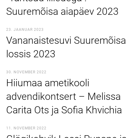
Suuremõisa aiapäev 2023
23. JAANUAR 2023
Vananaistesuvi Suuremõisa
lossis 2023
30. NOVEMBER 2022
Hiiumaa ametikooli
advendikontsert – Melissa
Carita Ots ja Sofia Khvichia
11. NOVEMBER 2022