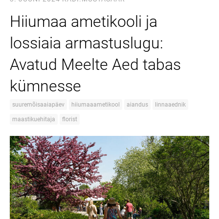
Hiiumaa ametikooli ja
lossiaia armastuslugu:
Avatud Meelte Aed tabas
kümnesse
suuremõisaaiapäev
hiiumaaametikool
aiandus
linnaaednik
maastikuehitaja
florist