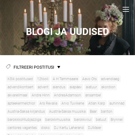
BLOGI JA UUDISED
FILTREERI POSTITUSI
Kõik postitused
12tooli
A H Tammsaare
Aavo Ots
advendiaeg
advendikontsert
advent
aiandus
aiapäev
aiatuur
akordion
akvarellmaal
Andre Hinn
AndresAdamson
ansambel
apteekermelchior
Ars Revalia
Arvo Tuvikene
Atlan Karp
auhinnad
Austria-Saksa kirjandus
Austria-Saksa muusika
Baar
bariton
barokkkohtubjazziga
barokkmuusika
barokkviiul
batuut
Brynnel
cantores vagantes
disko
DJ Kertu Laherand
DJMaier