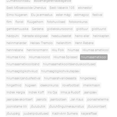
DJmarkkoriitsalu
ebbamargerethadelagardie
Eesti Mõisakoolide Ühendus
Eesti Vabariik 105
eikinestor
Elmo Nüganen
Elu ja armastus
ester mägi
estmagicz
festival
film
florist
flüügelhorn
fotohuvilised
fotokonkurss
gambamuusika
Gardena
giidiekskursioonid
giidituur
giidituurid
häidpühi
härraste söögisaal
headuutaastat
heino eller
helinkapten
helinmariarder
Helisev Tremolo
hellenittim
Henn Rebane
hennrebane
henriknormann
Hiiu Folk
hiiumaa
Hiiumaa ametikool
Hiiumaa Kino
Hiiumaa koolid
Hiiumaa õpilased
hiiumaaametikool
hiiumaaametikoolibänd
hiiumaaametikoolitäienduskoolitused
hiiumaaglögikohvikud
hiiumaaglögikohvikutepäev
hiiumaakirjandusfestival
hiiumaarahvariideaasta
hingedeaeg
hingelthiid
hügieen
ideekonkurss
ilovefootball
imelikmasin
Indrek Hargla
Indrek Koff
Iris Oja
Irma ja Rudolf
jaanipäev
jaanipäevakontsert
jaanots
jaantootsen
Jan Kaus
joonashellerma
joonistame lilli
jõulubutiik
jõuluhõngulinekaunistus
jõulukontsert
jõulupärg
juubelipidustused
Kadri-Ann Sumera
kaijaralftaal