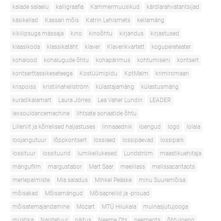
kalade salaelu
kalligraafia
Kammermuusikud
kärdlarahvatantsijad
käsikellad
Kassari mõis
Katrin Lehismets
kellamäng
kikilipsuga mässaja
kino
kinoõhtu
kirjandus
kirjastused
klaasikoda
klassikatäht
klaver
Klaverikvartett
kogupereteater
kohalood
kohalugude õhtu
kohapärimus
kohtumiseni
kontsert
kontserttassikeseteega
Kostüümipidu
KptMalm
krimiromaan
krispoiss
kristiinahellström
külastajamäng
külastusmäng
kuradikalamart
Laura Jörres
Lea Vaher Lundin
LEADER
lexsouldancemachine
lihtsate sonaatide õhtu
Lilleniit ja kõrrelised haljastuses
linnaaednik
loengud
logo
lolala
loojangutuur
lõppkontsert
lossiaed
lossipäevad
lossipark
lossituur
lossituurid
lumikellukesed
Lundström
maastikuehitaja
mängufilm
margustabor
Mart Saar
meelilass
melissacaritaots
merlepalmiste
Mia saladus
Mihkel Peäske
minu Suuremõisa
mõisakad
Mõisamängud
Mõisapreilid ja -prouad
mõisatemajandamine
Mozart
MTÜ Hiiukala
muinasjutujooga
müstika
Naistetuur
näitus
Neeme Ots
neemeots
õhtuloeng