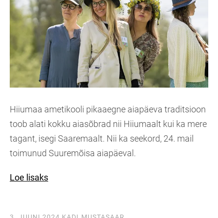
Hiiumaa ametikooli pikaaegne aiapäeva traditsioon
toob alati kokku aiasõbrad nii Hiiumaalt kui ka mere
tagant, isegi Saaremaalt. Nii ka seekord, 24. mail
toimunud Suuremõisa aiapäeval.
Loe lisaks
3. JUUNI 2024
KADI.MUSTASAAR