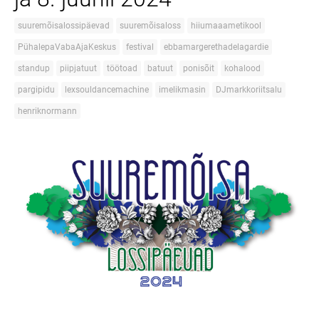
suuremõisalossipäevad
suuremõisaloss
hiiumaaametikool
PühalepaVabaAjaKeskus
festival
ebbamargerethadelagardie
standup
piipjatuut
töötoad
batuut
ponisõit
kohalood
pargipidu
lexsouldancemachine
imelikmasin
DJmarkkoriitsalu
henriknormann