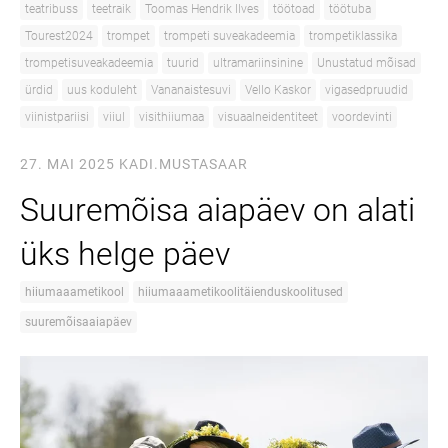
teatribuss
teetraik
Toomas Hendrik Ilves
töötoad
töötuba
Tourest2024
trompet
trompeti suveakadeemia
trompetiklassika
trompetisuveakadeemia
tuurid
ultramariinsinine
Unustatud mõisad
ürdid
uus koduleht
Vananaistesuvi
Vello Kaskor
vigasedpruudid
viinistpariisi
viiul
visithiiumaa
visuaalneidentiteet
voordevinti
27. MAI 2025
KADI.MUSTASAAR
Suuremõisa aiapäev on alati
üks helge päev
hiiumaaametikool
hiiumaaametikoolitäienduskoolitused
suuremõisaaiapäev