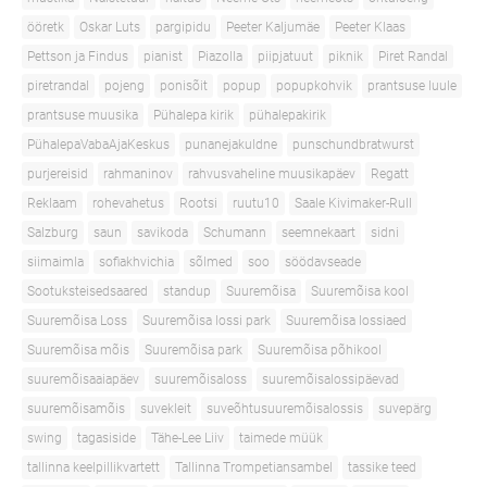
ööretk
Oskar Luts
pargipidu
Peeter Kaljumäe
Peeter Klaas
Pettson ja Findus
pianist
Piazolla
piipjatuut
piknik
Piret Randal
piretrandal
pojeng
ponisõit
popup
popupkohvik
prantsuse luule
prantsuse muusika
Pühalepa kirik
pühalepakirik
PühalepaVabaAjaKeskus
punanejakuldne
punschundbratwurst
purjereisid
rahmaninov
rahvusvaheline muusikapäev
Regatt
Reklaam
rohevahetus
Rootsi
ruutu10
Saale Kivimaker-Rull
Salzburg
saun
savikoda
Schumann
seemnekaart
sidni
siimaimla
sofiakhvichia
sõlmed
soo
söödavseade
Sootuksteisedsaared
standup
Suuremõisa
Suuremõisa kool
Suuremõisa Loss
Suuremõisa lossi park
Suuremõisa lossiaed
Suuremõisa mõis
Suuremõisa park
Suuremõisa põhikool
suuremõisaaiapäev
suuremõisaloss
suuremõisalossipäevad
suuremõisamõis
suvekleit
suveõhtusuuremõisalossis
suvepärg
swing
tagasiside
Tähe-Lee Liiv
taimede müük
tallinna keelpillikvartett
Tallinna Trompetiansambel
tassike teed