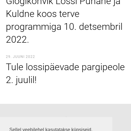
Glögikohvik Lossi Punane ja
Kuldne koos terve
programmiga 10. detsembril
2022.
29. JUUNI 2022
Tule lossipäevade pargipeole
2. juulil!
Suuremõisa loss
Lossi tee 3, Suuremõisa küla 92302, Hiiumaa
Sellel veebilehel kasutatakse küpsiseid.