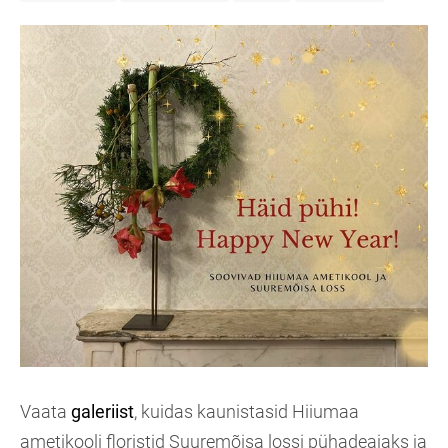
Vaata
galeriist
, kuidas kaunistasid Hiiumaa
ametikooli floristid Suuremõisa lossi pühadeajaks ja