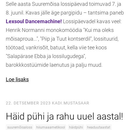
Selle aasta Suuremõisa lossipäevad toimuvad 7. ja
8. juunil. Kavas jälle äge pargipidu – tantsima paneb
Lexsoul Dancemachine!
Lossipäevadel kavas veel:
Henrik Normanni monokomöödia "Kui ma oleks
mõisaproua...", "Piip ja Tuut kontserdil", lossituurid,
töötoad, vankrisõit, batuut, kella viie tee koos
"Salapärase Ebba ja lossilugudega",
barokkkostüümide laenutus ja palju muud.
Loe lisaks
22. DETSEMBER 2023
KADI.MUSTASAAR
Häid pühi ja rahu uuel aastal!
suuremõisaloss
hiiumaaametikool
häidpühi
headuutaastat