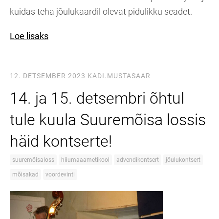
kuidas teha jõulukaardil olevat pidulikku seadet.
Loe lisaks
12. DETSEMBER 2023
KADI.MUSTASAAR
14. ja 15. detsembri õhtul
tule kuula Suuremõisa lossis
häid kontserte!
suuremõisaloss
hiiumaaametikool
advendikontsert
jõulukontsert
mõisakad
voordevinti