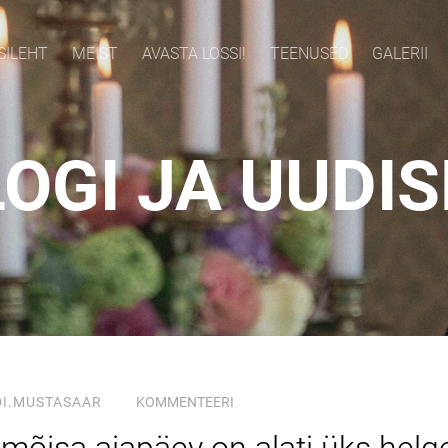
SILEHT
MEIST
AVASTA LOSSI!
TEENUSED
GALERII
OGI JA UUDI
DI.MUSTASAAR
KOMMENTEERI