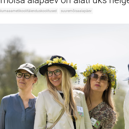
mõisa aiapäev on alati üks helg
iiumaaametikoolitäienduskoolitused
suuremõisaaiapäev