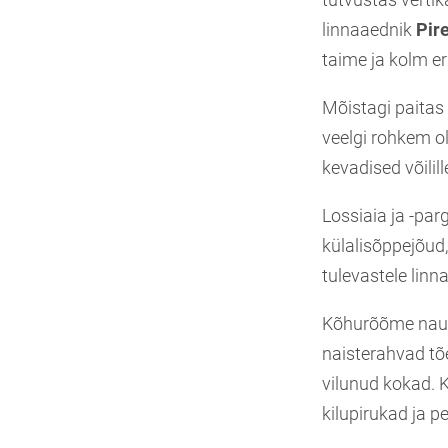
linnaaednik
Pir
taime ja kolm e
Mõistagi paitas 
veelgi rohkem 
kevadised võilill
Lossiaia ja -par
külalisõppejõud
tulevastele linn
Kõhurõõme naudi
naisterahvad tõe
vilunud kokad. 
kilupirukad ja 