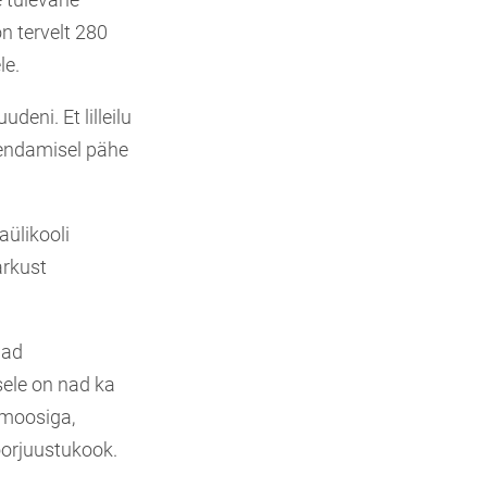
n tervelt 280
le.
deni. Et lilleilu
endamisel pähe
aülikooli
arkust
gad
sele on nad ka
rmoosiga,
oorjuustukook.