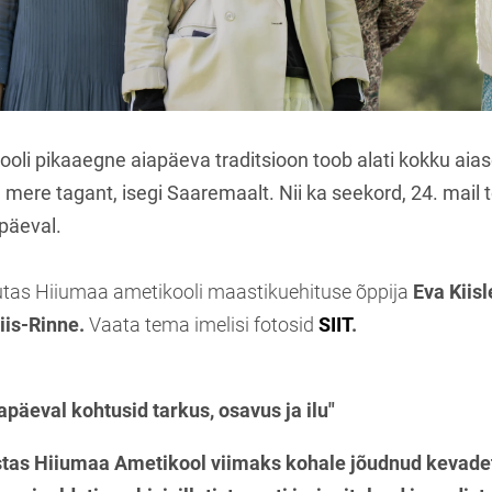
oli pikaaegne aiapäeva traditsioon toob alati kokku aias
a mere tagant, isegi Saaremaalt. Nii ka seekord, 24. mail
päeval.
utas Hiiumaa ametikooli maastikuehituse õppija
Eva Kiisl
iis-Rinne.
Vaata tema imelisi fotosid
SIIT
.
päeval kohtusid tarkus, osavus ja ilu"
stas Hiiumaa Ametikool viimaks kohale jõudnud kevad