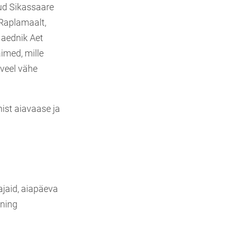
tud Sikassaare
Raplamaalt,
 aednik Aet
imed, mille
 veel vähe
nist aiavaase ja
ajaid, aiapäeva
 ning