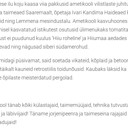
se ilu koju kaasa viia pakkusid ametikooli vilistlaste juhi
ja taimeaed Saaremaalt, õpetaja Ivari Kandima Haideaed 
sid ning Lemmena mesindustalu. Ametikooli kasvuhoones
isel kasvatatud istikutest osutusid ülimenukaks tomatita
kust ei puudunud kuulus ‘Hiiu roheline’ ja Hiiumaa aedades
evad ning nägusad siberi südamerohud.
midagi püsivamat, said soetada vikateid, kõplaid ja betoo
täikalt kauneid retrostiilis toidunõusid. Kaubaks läksid ka
 õpilaste meisterdatud pergolad.
ol tänab kõiki külastajaid, taimemüüjaid, tehnika tutvust
 ja läbiviijaid! Täname jorjenipeenra ja taimeseina rajajaid
ladujaid!