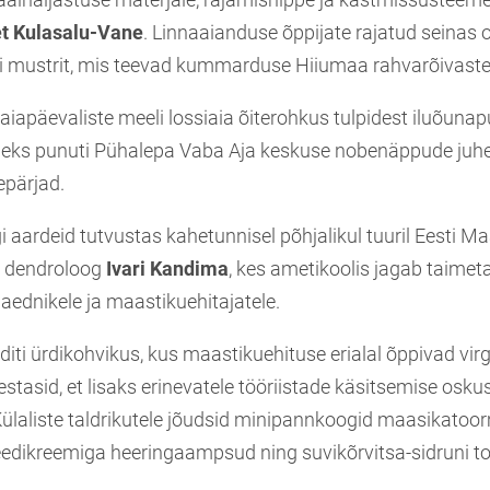
et Kulasalu-Vane
. Linnaaianduse õppijate rajatud seinas o
ri mustrit, mis teevad kummarduse Hiiumaa rahvarõivaste
aiapäevaliste meeli lossiaia õiterohkus tulpidest iluõunapuu
oleks punuti Pühalepa Vaba Aja keskuse nobenäppude juh
epärjad.
gi aardeid tutvustas kahetunnisel põhjalikul tuuril Eesti Ma
, dendroloog
Ivari Kandima
, kes ametikoolis jagab taimet
aaednikele ja maastikuehitajatele.
ti ürdikohvikus, kus maastikuehituse erialal õppivad vir
stasid, et lisaks erinevatele tööriistade käsitsemise osku
Külaliste taldrikutele jõudsid minipannkoogid maasikatoo
peedikreemiga heeringaampsud ning suvikõrvitsa-sidruni t