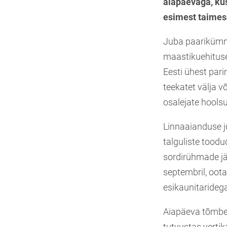
aiapäevaga, kus 
esimest taimes
Juba paarikümn
maastikuehitus
Eesti ühest pari
teekatet välja v
osalejate hoolsu
Linnaaianduse 
talguliste toodu
sordirühmade jär
septembril, oota
esikaunitarideg
Aiapäeva tõmben
tutvustas verti