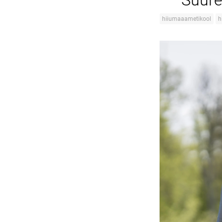
Suure
hiiumaaametikool
h