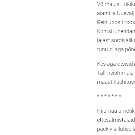
Võimalust tükike
aiand ja Uueväl
Rein Joosti roo
Kontsi juhendam
laiast sordivali
tuntud, aga põn
Kes aga otsisid 
Tallmeistrimaja 
maastikuehituse
* * * * * * *
Hiiumaa ametiko
ettevalmistajaid
paekivisillutise 