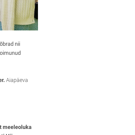
õbrad nii
 toimunud
er.
Aiapäeva
et meeleoluka