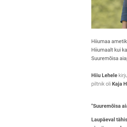
Hiiumaa ametiko
Hiiumaalt kui k
Suuremõisa aia
Hiiu Lehele
kirj
piltnik oli
Kaja H
"Suuremõisa aia
Laupäeval tähi