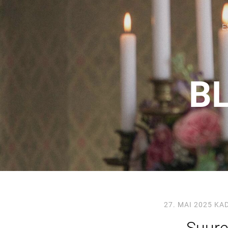
E
BL
27. MAI 2025
KA