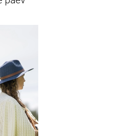
e päev