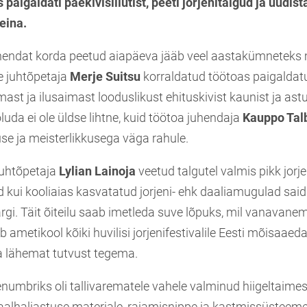
paigaldati paekivisillutist, peeti jorjenitalgud ja uudis
eina.
endat korda peetud aiapäeva jääb veel aastakümnetek
e juhtõpetaja
Merje Suitsu
korraldatud töötoas paigaldatu
mast ja ilusaimast looduslikust ehituskivist kaunist ja ast
õluda ei ole üldse lihtne, kuid töötoa juhendaja
Kauppo Tal
se ja meisterlikkusega väga rahule.
juhtõpetaja
Lylian Lainoja
veetud talgutel valmis pikk jorje
d kui kooliaias kasvatatud jorjeni- ehk daaliamugulad sai
gi. Täit õiteilu saab imetleda suve lõpuks, mil vanavane
b ametikool kõiki huvilisi jorjenifestivalile Eesti mõisaaed
a lähemat tutvust tegema.
umbriks oli tallivarematele vahele valminud hiigeltaimese
kaalhaljastuse materjale, rajamisnippe ja kastmissüsteem