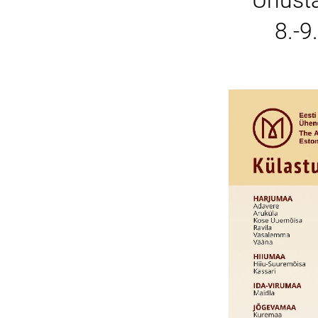
"Unusta
8.-9