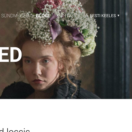
SÜNDMUSED
BLOGI
KONTAKT
EESTI KEELES
SED