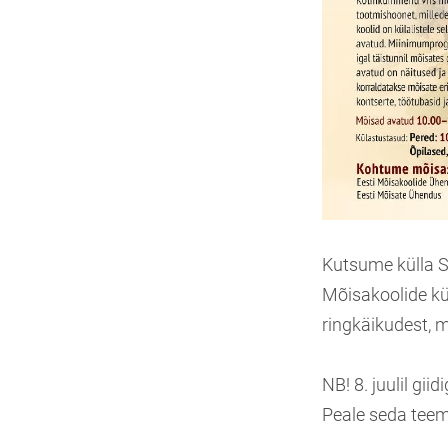
Kutsume külla S
Mõisakoolide kü
ringkäikudest, m
NB! 8. juulil gii
Peale seda teem