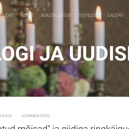
SILEHT
MEIST
AVASTA LOSSI!
TEENUSED
GALERII
OGI JA UUDI
NGRID
KOMMENTEERI