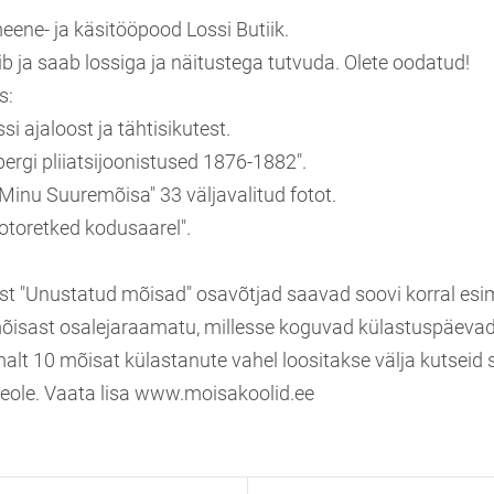
eene- ja käsitööpood Lossi Butiik.
b ja saab lossiga ja näitustega tutvuda. Olete oodatud!
s:
si ajaloost ja tähtisikutest.
ergi pliiatsijoonistused 1876-1882".
Minu Suuremõisa" 33 väljavalitud fotot.
"Fotoretked kodusaarel".
t "Unustatud mõisad" osavõtjad saavad soovi korral esi
õisast osalejaraamatu, millesse koguvad külastuspäevad
alt 10 mõisat külastanute vahel loositakse välja kutseid 
eole. Vaata lisa www.moisakoolid.ee