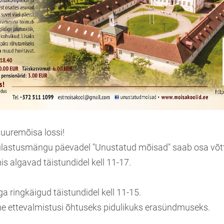
uuremõisa lossi!
lastusmängu päevadel "Unustatud mõisad" saab osa võtt
is algavad täistundidel kell 11-17.
diga ringkäigud täistundidel kell 11-15.
e ettevalmistusi õhtuseks pidulikuks erasündmuseks.