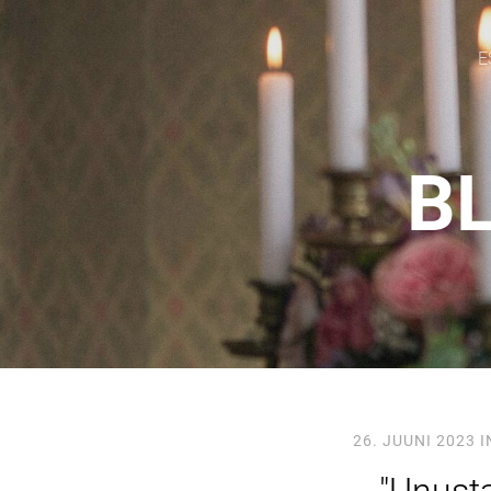
E
BL
26. JUUNI 2023
I