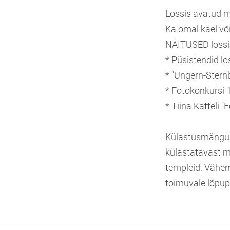
Lossis avatud m
Ka omal käel või
NÄITUSED lossi
* Püsistendid los
* "Ungern-Sternb
* Fotokonkursi "
* Tiina Katteli 
Külastusmängus
külastatavast m
templeid. Vähem
toimuvale lõpup