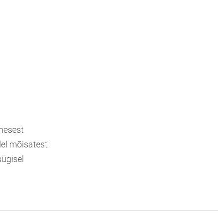
mesest
el mõisatest
sügisel