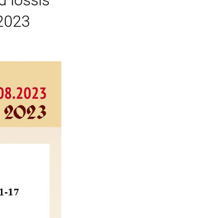
d lossis
 2023