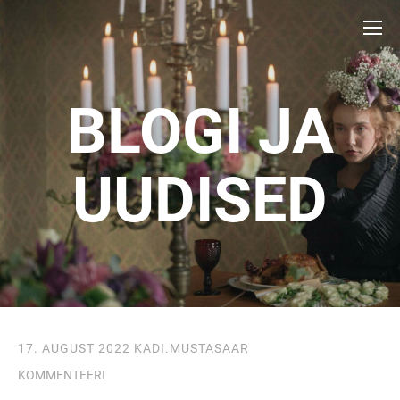
BLOGI JA
UUDISED
17. AUGUST 2022
KADI.MUSTASAAR
KOMMENTEERI