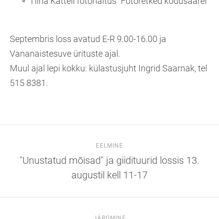
Tiina Katteli fotonäitus "Fotoretked kodusaarel"
Septembris loss avatud E-R 9.00-16.00 ja
Vananaistesuve ürituste ajal.
Muul ajal lepi kokku: külastusjuht Ingrid Saarnak, tel
515 8381.
EELMINE
"Unustatud mõisad" ja giidituurid lossis 13.
augustil kell 11-17
JÄRGMINE