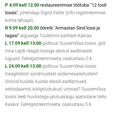
P 4.09 kell 12.00
restaureerimise töötuba "12 tooli
lossis"
, juhendaja Sigrid Valter (info registreerimise
kohta lähiajal)
R 9.09 kell 20.00
ööretk "Armastan Sind lossi ja
tagasi"
algusega Tuuletorni parklast Käinas
L 17.09 kell 13.00
giidituur Suuremõisa lossis: giid
Inna Lepik räägib lossiga seotud aadlinaiste
lugusid. Eelregistreerimiseta, osalustasu 5 €.
L 24.09 kell 13.00
giidituur Suuremõisa lossis:
traagilistest sündmustest südamesaladusteni!
Soovid kuulda, kuidas elasid aadliprouad,
seltsidaamid, köögitüdrukud, virtinad? Suuremõisa
lossis teeb huvilistega jalutuskäigu ajaloolane Vello
Kaskor. Eelregistreerimiseta, osalustasu 5 €.