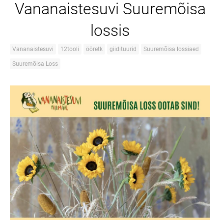
Vananaistesuvi Suuremõisa
lossis
Vananaistesuvi
12tooli
ööretk
giidituurid
Suuremõisa lossiaed
Suuremõisa Loss