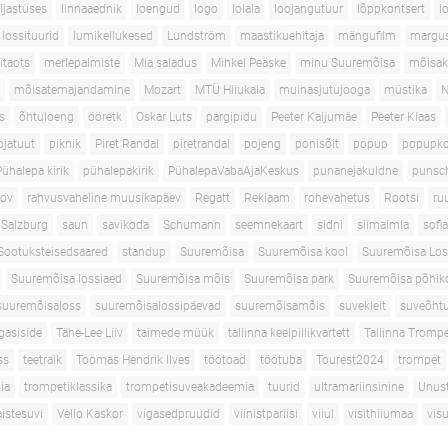
aljastuses
linnaaednik
loengud
logo
lolala
loojangutuur
lõppkontsert
l
lossituurid
lumikellukesed
Lundström
maastikuehitaja
mängufilm
margus
itaots
merlepalmiste
Mia saladus
Mihkel Peäske
minu Suuremõisa
mõisak
mõisatemajandamine
Mozart
MTÜ Hiiukala
muinasjutujooga
müstika
N
s
õhtuloeng
ööretk
Oskar Luts
pargipidu
Peeter Kaljumäe
Peeter Klaas
pjatuut
piknik
Piret Randal
piretrandal
pojeng
ponisõit
popup
popupko
Pühalepa kirik
pühalepakirik
PühalepaVabaAjaKeskus
punanejakuldne
punsc
nov
rahvusvaheline muusikapäev
Regatt
Reklaam
rohevahetus
Rootsi
ru
Salzburg
saun
savikoda
Schumann
seemnekaart
sidni
siimaimla
sofi
Sootuksteisedsaared
standup
Suuremõisa
Suuremõisa kool
Suuremõisa Los
Suuremõisa lossiaed
Suuremõisa mõis
Suuremõisa park
Suuremõisa põhik
suuremõisaloss
suuremõisalossipäevad
suuremõisamõis
suvekleit
suveõhtu
gasiside
Tähe-Lee Liiv
taimede müük
tallinna keelpillikvartett
Tallinna Tromp
ss
teetraik
Toomas Hendrik Ilves
töötoad
töötuba
Tourest2024
trompet
ia
trompetiklassika
trompetisuveakadeemia
tuurid
ultramariinsinine
Unus
istesuvi
Vello Kaskor
vigasedpruudid
viinistpariisi
viiul
visithiiumaa
vis