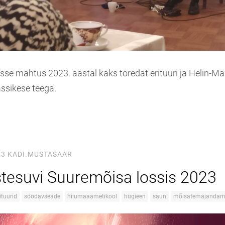
e mahtus 2023. aastal kaks toredat erituuri ja Helin-Mari
assikese teega.
23
KADI.MUSTASAAR
tesuvi Suuremõisa lossis 2023
ituurid
söödavseade
hiiumaaametikool
hügieen
saun
mõisatemajandam