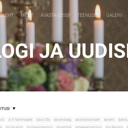
SILEHT
MEIST
AVASTA LOSSI!
TEENUSED
GALERII
OGI JA UUDI
ITUSI
oli
A H Tammsaare
Aavo Ots
advendiaeg
advendikontsert
advent
aiand
al
Andre Hinn
AndresAdamson
ansambel
apteekermelchior
Ars Revalia