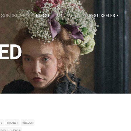
SÜNDMUSED
BLOGI
KONTAKT
EESTI KEELES
SED
us
aiapäev
aiatuur
Arvo Tuvikene