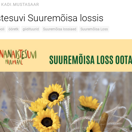
KADI.MUSTASAAR
tesuvi Suuremõisa lossis
oli
ööretk
giidituurid
Suuremõisa lossiaed
Suuremõisa Loss