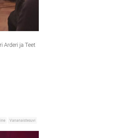
 Arderi ja Teet
ine
Vananaistesuvi