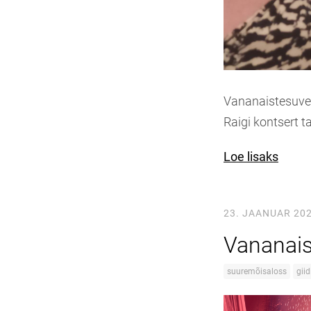
Vananaistesuvess
Raigi kontsert t
Loe lisaks
23. JAANUAR 20
Vananais
suuremõisaloss
giid