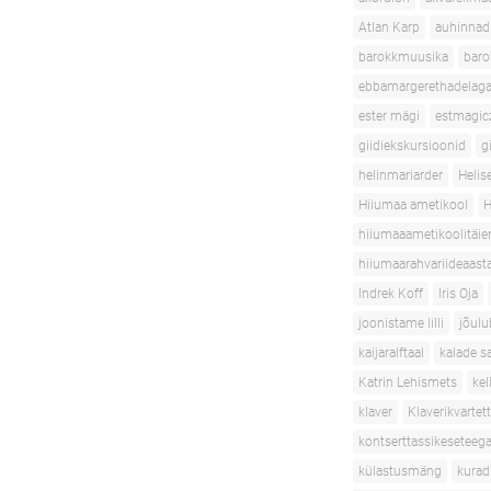
Atlan Karp
auhinnad
barokkmuusika
baro
ebbamargerethadelaga
ester mägi
estmagic
giidiekskursioonid
g
helinmariarder
Helis
Hiiumaa ametikool
H
hiiumaaametikoolitäie
hiiumaarahvariideaast
Indrek Koff
Iris Oja
joonistame lilli
jõulu
kaijaralftaal
kalade s
Katrin Lehismets
ke
klaver
Klaverikvartett
kontserttassikeseteeg
külastusmäng
kurad