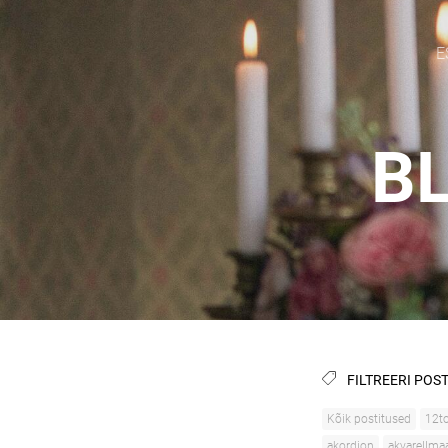
E
BL
FILTREERI POST
Kõik postitused
12to
akordion
akvarellma