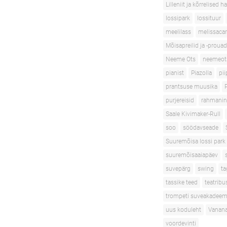
Lilleniit ja kõrrelised h
lossipark
lossituur
meelilass
melissacar
Mõisapreilid ja -prouad
Neeme Ots
neemeot
pianist
Piazolla
pii
prantsuse muusika
purjereisid
rahmani
Saale Kivimaker-Rull
soo
söödavseade
Suuremõisa lossi park
suuremõisaaiapäev
suvepärg
swing
ta
tassike teed
teatribu
trompeti suveakadeem
uus koduleht
Vanana
voordevinti