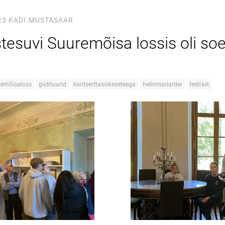
23
KADI.MUSTASAAR
tesuvi Suuremõisa lossis oli soe
remõisaloss
giidituurid
kontserttassikeseteega
helinmariarder
teetraik