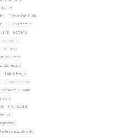
jazziga
ier
DJmarkkoriitsalu
en
Elu ja armastus
usika
Gardena
helinkapten
hiiumaa
etikoolibänd
andusfestival
n
Indrek Hargla
s
joonashellerma
Kadri-Ann Sumera
i mõis
oda
klassikatäht
ontsert
stajamäng
htsate sonaatide õhtu