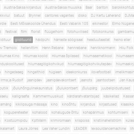
Austria-Saksa kirjandus
Austria-Saksa muusika
Baar
bariton
barokkkohtub
kkviiul
batuut
Brynnel
cantores vagantes
disko
DJ Kertu Laherand
DJMa
rdie
Eesti Mõisakoolide Ühendus
Eesti Vabariik 105
eikinestor
Elmo Nügan
z
festival
film
florist
flüügelhorn
fotohuvilised
fotokonkurss
gambamu
iidituur
giidituurid
häidpühi
härraste söögisaal
headuutaastat
heino eller
ev Tremolo
hellenittim
Henn Rebane
hennrebane
henriknormann
Hiiu Folk
iiumaa Kino
Hiiumaa koolid
Hiiumaa õpilased
hiiumaaametikool
hiiumaaam
nduskoolitused
hiiumaaglögikohvikud
hiiumaaglögikohvikutepäev
hiiumaakirj
a
hingedeaeg
hingelthiid
hügieen
ideekonkurss
ilovefootball
imelikmasi
Irma ja Rudolf
jaanipäev
jaanipäevakontsert
jaanots
jaantootsen
Jan Kau
butiik
jõuluhõngulinekaunistus
jõulukontsert
jõulupärg
juubelipidustused
alaelu
kalligraafia
Kammermuusikud
kärdlarahvatantsijad
käsikellad
Kassar
llamäng
kikilipsuga mässaja
kino
kinoõhtu
kirjandus
kirjastused
klaasik
kogupereteater
kohalood
kohalugude õhtu
kohapärimus
kohtumiseni
k
a
Kostüümipidu
KptMalm
krimiromaan
krispoiss
kristiinahellström
küla
ikalamart
Laura Jörres
Lea Vaher Lundin
LEADER
lexsouldancemachine
li