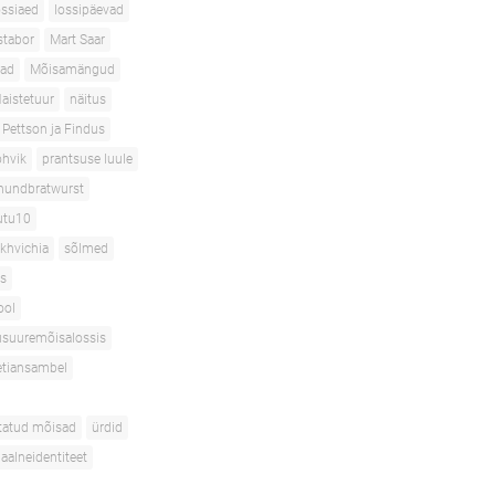
ossiaed
lossipäevad
tabor
Mart Saar
ad
Mõisamängud
aistetuur
näitus
Pettson ja Findus
hvik
prantsuse luule
hundbratwurst
utu10
akhvichia
sõlmed
s
ool
suuremõisalossis
etiansambel
tatud mõisad
ürdid
uaalneidentiteet