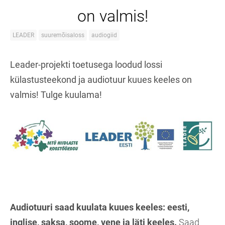
on valmis!
LEADER
suuremõisaloss
audiogiid
Leader-projekti toetusega loodud lossi
külastusteekond ja audiotuur kuues keeles on
valmis! Tulge kuulama!
Audiotuuri saad kuulata kuues keeles: eesti,
inglise, saksa, soome, vene ja läti keeles.
Saad