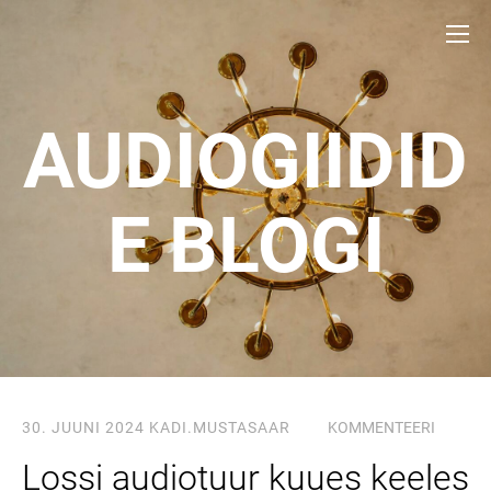
AUDIOGIIDID
E BLOGI
30. JUUNI 2024
KADI.MUSTASAAR
KOMMENTEERI
Lossi audiotuur kuues keeles