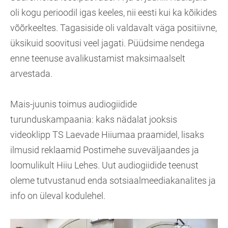
oli kogu perioodil igas keeles, nii eesti kui ka kõikides
võõrkeeltes. Tagasiside oli valdavalt väga positiivne,
üksikuid soovitusi veel jagati. Püüdsime nendega
enne teenuse avalikustamist maksimaalselt
arvestada.
Mais-juunis toimus audiogiidide
turunduskampaania: kaks nädalat jooksis
videoklipp TS Laevade Hiiumaa praamidel, lisaks
ilmusid reklaamid Postimehe suveväljaandes ja
loomulikult Hiiu Lehes. Uut audiogiidide teenust
oleme tutvustanud enda sotsiaalmeediakanalites ja
info on üleval kodulehel.