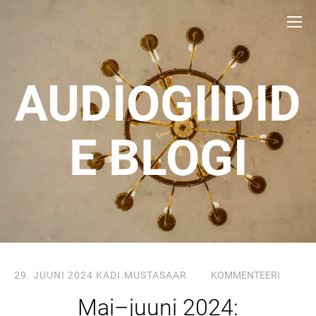
AUDIOGIIDID
E BLOGI
29. JUUNI 2024
KADI.MUSTASAAR
KOMMENTEERI
Mai–juuni 2024: