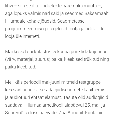
lihvi – siin-seal tuli heliefekte paremaks muuta –,
aga lõpuks valmis nad said ja seadmed Saksamaalt
Hiiumaale kohale jõudsid. Seadmetesse
programmeerimisega tegelesid tootja ja helifailide
looja üle interneti.
Mai keskel sai külastusteekonna punktide kujundus
(värv, materjal, suurus) paika, kleebised trükitud ning
paika kleebitud.
Meil käis perioodil mai-juuni mitmeid testgruppe,
kes said nüüd katsetada giidiseadmete käsitsemist
ja audiotuuri ehtsat elamust. Tasuta olid audiogiidid
saadaval Hiiumaa ametikooli aiapäeval 25. mail ja
Suuremõisa lossipäevadel 7. ja 8. juunil. Kuulajaid