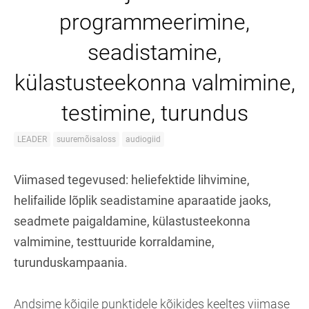
programmeerimine,
seadistamine,
külastusteekonna valmimine,
testimine, turundus
LEADER
suuremõisaloss
audiogiid
Viimased tegevused: heliefektide lihvimine,
helifailide lõplik seadistamine aparaatide jaoks,
seadmete paigaldamine, külastusteekonna
valmimine, testtuuride korraldamine,
turunduskampaania.
Andsime kõigile punktidele kõikides keeltes viimase