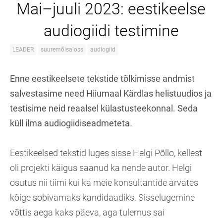
Mai–juuli 2023: eestikeelse
audiogiidi testimine
LEADER
suuremõisaloss
audiogiid
Enne eestikeelsete tekstide tõlkimisse andmist
salvestasime need Hiiumaal Kärdlas helistuudios ja
testisime neid reaalsel külastusteekonnal. Seda
küll ilma audiogiidiseadmeteta.
Eestikeelsed tekstid luges sisse Helgi Põllo, kellest
oli projekti käigus saanud ka nende autor. Helgi
osutus nii tiimi kui ka meie konsultantide arvates
kõige sobivamaks kandidaadiks. Sisselugemine
võttis aega kaks päeva, aga tulemus sai