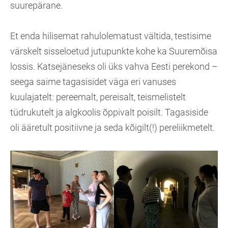
suurepärane.
Et enda hilisemat rahulolematust vältida, testisime
värskelt sisseloetud jutupunkte kohe ka Suuremõisa
lossis. Katsejäneseks oli üks vahva Eesti perekond –
seega saime tagasisidet väga eri vanuses
kuulajatelt: pereemalt, pereisalt, teismelistelt
tüdrukutelt ja algkoolis õppivalt poisilt. Tagasiside
oli ääretult positiivne ja seda kõigilt(!) pereliikmetelt.