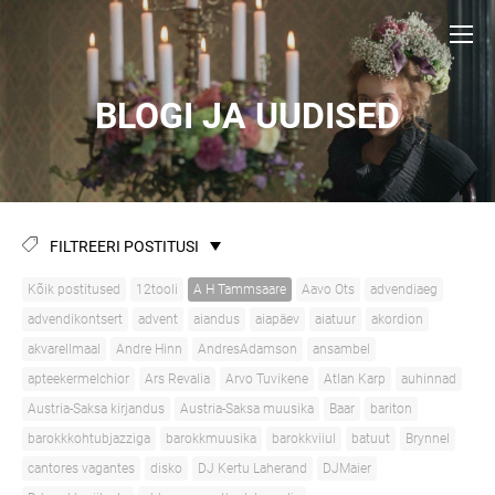
BLOGI JA UUDISED
FILTREERI POSTITUSI
Kõik postitused
12tooli
A H Tammsaare
Aavo Ots
advendiaeg
advendikontsert
advent
aiandus
aiapäev
aiatuur
akordion
akvarellmaal
Andre Hinn
AndresAdamson
ansambel
apteekermelchior
Ars Revalia
Arvo Tuvikene
Atlan Karp
auhinnad
Austria-Saksa kirjandus
Austria-Saksa muusika
Baar
bariton
barokkkohtubjazziga
barokkmuusika
barokkviiul
batuut
Brynnel
cantores vagantes
disko
DJ Kertu Laherand
DJMaier