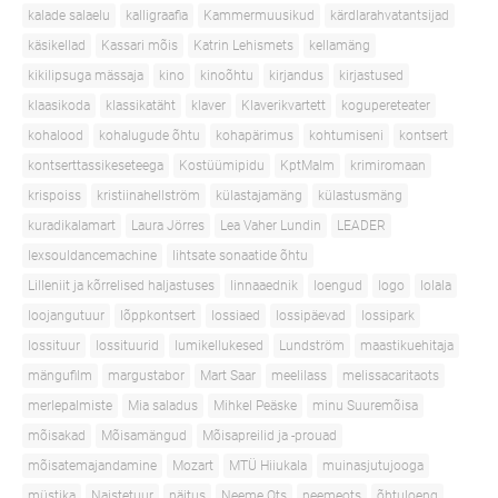
kalade salaelu
kalligraafia
Kammermuusikud
kärdlarahvatantsijad
käsikellad
Kassari mõis
Katrin Lehismets
kellamäng
kikilipsuga mässaja
kino
kinoõhtu
kirjandus
kirjastused
klaasikoda
klassikatäht
klaver
Klaverikvartett
kogupereteater
kohalood
kohalugude õhtu
kohapärimus
kohtumiseni
kontsert
kontserttassikeseteega
Kostüümipidu
KptMalm
krimiromaan
krispoiss
kristiinahellström
külastajamäng
külastusmäng
kuradikalamart
Laura Jörres
Lea Vaher Lundin
LEADER
lexsouldancemachine
lihtsate sonaatide õhtu
Lilleniit ja kõrrelised haljastuses
linnaaednik
loengud
logo
lolala
loojangutuur
lõppkontsert
lossiaed
lossipäevad
lossipark
lossituur
lossituurid
lumikellukesed
Lundström
maastikuehitaja
mängufilm
margustabor
Mart Saar
meelilass
melissacaritaots
merlepalmiste
Mia saladus
Mihkel Peäske
minu Suuremõisa
mõisakad
Mõisamängud
Mõisapreilid ja -prouad
mõisatemajandamine
Mozart
MTÜ Hiiukala
muinasjutujooga
müstika
Naistetuur
näitus
Neeme Ots
neemeots
õhtuloeng