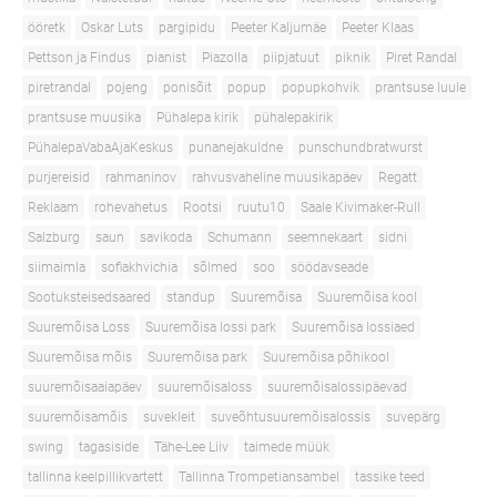
ööretk
Oskar Luts
pargipidu
Peeter Kaljumäe
Peeter Klaas
Pettson ja Findus
pianist
Piazolla
piipjatuut
piknik
Piret Randal
piretrandal
pojeng
ponisõit
popup
popupkohvik
prantsuse luule
prantsuse muusika
Pühalepa kirik
pühalepakirik
PühalepaVabaAjaKeskus
punanejakuldne
punschundbratwurst
purjereisid
rahmaninov
rahvusvaheline muusikapäev
Regatt
Reklaam
rohevahetus
Rootsi
ruutu10
Saale Kivimaker-Rull
Salzburg
saun
savikoda
Schumann
seemnekaart
sidni
siimaimla
sofiakhvichia
sõlmed
soo
söödavseade
Sootuksteisedsaared
standup
Suuremõisa
Suuremõisa kool
Suuremõisa Loss
Suuremõisa lossi park
Suuremõisa lossiaed
Suuremõisa mõis
Suuremõisa park
Suuremõisa põhikool
suuremõisaaiapäev
suuremõisaloss
suuremõisalossipäevad
suuremõisamõis
suvekleit
suveõhtusuuremõisalossis
suvepärg
swing
tagasiside
Tähe-Lee Liiv
taimede müük
tallinna keelpillikvartett
Tallinna Trompetiansambel
tassike teed