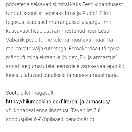
pööretega seisavad silmitsi kaks Eesti kirjandusest
tuntud ikoonilist tegelast, Irma ja Rudolf. Filmi
tegevus leiab aset murrangulisel ajajärgul, mil
kasvavast heaolust rammestunud noor Eesti
Vabariik peab toime tulema muutuva maailma
raputavate väljakutsetega. Esmakordselt täispika
mängufilmina ekraanile jõudev „Elu ja armastus“
annab aegumatutele teemadele värske vaatepunkti,
luues üllatavaid paralleele tänapäevamaailmaga.
Soeta pilet mugavalt:
https://hiiumaakino.ee/film/elu-ja-armastus/
või kohapeal enne linastust. Tavapilet 7 €,
sooduspilet 6 € (õpilased, pensionärid).