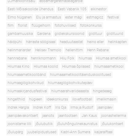
DJmarkkoriitsalu
ebbamargerethadelagardie
Eesti Mõisakoolide Ühendus
Eesti Vabariik 105
eikinestor
Elmo Nüganen
Elu ja armastus
ester mägi
estmagicz
festival
film
florist
flüügelhorn
fotohuvilised
fotokonkurss
gambamuusika
Gardena
giidiekskursioonid
giidituur
giidituurid
häidpühi
härraste söögisaal
headuutaastat
heino eller
helinkapten
helinmariarder
Helisev Tremolo
hellenittim
Henn Rebane
hennrebane
henriknormann
Hiiu Folk
hiiumaa
Hiiumaa ametikool
Hiiumaa Kino
Hiiumaa koolid
Hiiumaa õpilased
hiiumaaametikool
hiiumaaametikoolibänd
hiiumaaametikoolitäienduskoolitused
hiiumaaglögikohvikud
hiiumaaglögikohvikutepäev
hiiumaakirjandusfestival
hiiumaarahvariideaasta
hingedeaeg
hingelthiid
hügieen
ideekonkurss
ilovefootball
imelikmasin
Indrek Hargla
Indrek Koff
Iris Oja
Irma ja Rudolf
jaanipäev
jaanipäevakontsert
jaanots
jaantootsen
Jan Kaus
joonashellerma
joonistame lilli
jõulubutiik
jõuluhõngulinekaunistus
jõulukontsert
jõulupärg
juubelipidustused
Kadri-Ann Sumera
kaijaralftaal