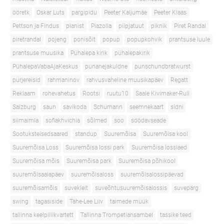
ööretk
Oskar Luts
pargipidu
Peeter Kaljumäe
Peeter Klaas
Pettson ja Findus
pianist
Piazolla
piipjatuut
piknik
Piret Randal
piretrandal
pojeng
ponisõit
popup
popupkohvik
prantsuse luule
prantsuse muusika
Pühalepa kirik
pühalepakirik
PühalepaVabaAjaKeskus
punanejakuldne
punschundbratwurst
purjereisid
rahmaninov
rahvusvaheline muusikapäev
Regatt
Reklaam
rohevahetus
Rootsi
ruutu10
Saale Kivimaker-Rull
Salzburg
saun
savikoda
Schumann
seemnekaart
sidni
siimaimla
sofiakhvichia
sõlmed
soo
söödavseade
Sootuksteisedsaared
standup
Suuremõisa
Suuremõisa kool
Suuremõisa Loss
Suuremõisa lossi park
Suuremõisa lossiaed
Suuremõisa mõis
Suuremõisa park
Suuremõisa põhikool
suuremõisaaiapäev
suuremõisaloss
suuremõisalossipäevad
suuremõisamõis
suvekleit
suveõhtusuuremõisalossis
suvepärg
swing
tagasiside
Tähe-Lee Liiv
taimede müük
tallinna keelpillikvartett
Tallinna Trompetiansambel
tassike teed