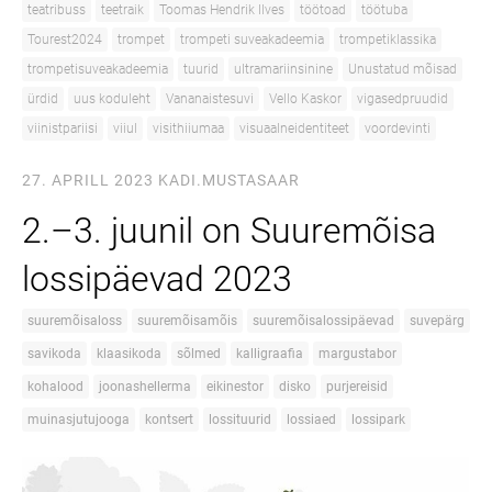
teatribuss
teetraik
Toomas Hendrik Ilves
töötoad
töötuba
Tourest2024
trompet
trompeti suveakadeemia
trompetiklassika
trompetisuveakadeemia
tuurid
ultramariinsinine
Unustatud mõisad
ürdid
uus koduleht
Vananaistesuvi
Vello Kaskor
vigasedpruudid
viinistpariisi
viiul
visithiiumaa
visuaalneidentiteet
voordevinti
27. APRILL 2023
KADI.MUSTASAAR
2.–3. juunil on Suuremõisa
lossipäevad 2023
suuremõisaloss
suuremõisamõis
suuremõisalossipäevad
suvepärg
savikoda
klaasikoda
sõlmed
kalligraafia
margustabor
kohalood
joonashellerma
eikinestor
disko
purjereisid
muinasjutujooga
kontsert
lossituurid
lossiaed
lossipark