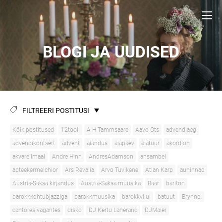
BLOGI JA UUDISED
FILTREERI POSTITUSI
Kõik postitused
12tooli
A H Tammsaare
Aavo Ots
advendiaeg
advendikontsert
advent
aiandus
aiapäev
aiatuur
akordion
akvarellmaal
Andre Hinn
AndresAdamson
ansambel
apteekermelchior
Ars Revalia
Arvo Tuvikene
Atlan Karp
auhinnad
Austria-Saksa kirjandus
Austria-Saksa muusika
Baar
bariton
barokkkohtubjazziga
barokkmuusika
barokkviiul
batuut
Brynnel
cantores vagantes
disko
DJ Kertu Laherand
DJMaier