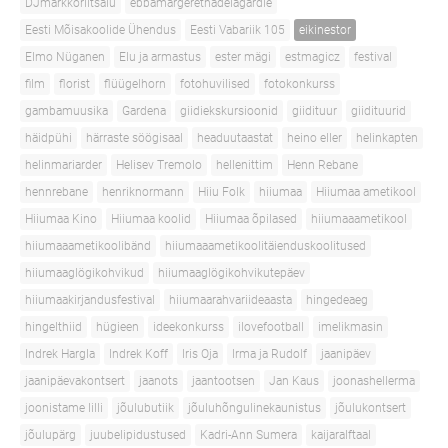
DJmarkkoriitsalu
ebbamargerethadelagardie
Eesti Mõisakoolide Ühendus
Eesti Vabariik 105
eikinestor
Elmo Nüganen
Elu ja armastus
ester mägi
estmagicz
festival
film
florist
flüügelhorn
fotohuvilised
fotokonkurss
gambamuusika
Gardena
giidiekskursioonid
giidituur
giidituurid
häidpühi
härraste söögisaal
headuutaastat
heino eller
helinkapten
helinmariarder
Helisev Tremolo
hellenittim
Henn Rebane
hennrebane
henriknormann
Hiiu Folk
hiiumaa
Hiiumaa ametikool
Hiiumaa Kino
Hiiumaa koolid
Hiiumaa õpilased
hiiumaaametikool
hiiumaaametikoolibänd
hiiumaaametikoolitäienduskoolitused
hiiumaaglögikohvikud
hiiumaaglögikohvikutepäev
hiiumaakirjandusfestival
hiiumaarahvariideaasta
hingedeaeg
hingelthiid
hügieen
ideekonkurss
ilovefootball
imelikmasin
Indrek Hargla
Indrek Koff
Iris Oja
Irma ja Rudolf
jaanipäev
jaanipäevakontsert
jaanots
jaantootsen
Jan Kaus
joonashellerma
joonistame lilli
jõulubutiik
jõuluhõngulinekaunistus
jõulukontsert
jõulupärg
juubelipidustused
Kadri-Ann Sumera
kaijaralftaal