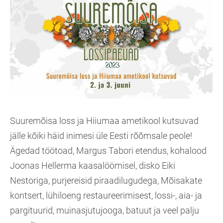
Suuremõisa loss ja Hiiumaa ametikool kutsuvad
jälle kõiki häid inimesi üle Eesti rõõmsale peole!
Ägedad töötoad, Margus Tabori etendus, kohalood
Joonas Hellerma kaasalöömisel, disko Eiki
Nestoriga, purjereisid piraadilugudega, Mõisakate
kontsert, lühiloeng restaureerimisest, lossi-, aia- ja
pargituurid, muinasjutujooga, batuut ja veel palju