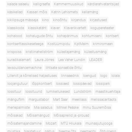
kalade salaelu
kalligraafia
Kammermuusikud
kärdlarahvatantsijad
käsikellad
Kassari mõis
Katrin Lehismets
kellamäng
kikilipsuga mässaja
kino
kinoõhtu
kirjandus
kirjastused
klaasikoda
klassikatäht
klaver
Klaverikvartett
kogupereteater
kohalood
kohalugude õhtu
kohapärimus
kohtumiseni
kontsert
kontserttassikeseteega
Kostüümipidu
KptMalm
krimiromaan
krispoiss
kristiinahellström
külastajamäng
külastusmäng
kuradikalamart
Laura Jörres
Lea Vaher Lundin
LEADER
lexsouldancemachine
lihtsate sonaatide õhtu
Lilleniit ja kõrrelised haljastuses
linnaaednik
loengud
logo
lolala
loojangutuur
lõppkontsert
lossiaed
lossipäevad
lossipark
lossituur
lossituurid
lumikellukesed
Lundström
maastikuehitaja
mängufilm
margustabor
Mart Saar
meelilass
melissacaritaots
merlepalmiste
Mia saladus
Mihkel Peäske
minu Suuremõisa
mõisakad
Mõisamängud
Mõisapreilid ja -prouad
mõisatemajandamine
Mozart
MTÜ Hiiukala
muinasjutujooga
müstika
Naistetuur
näitus
Neeme Ots
neemeots
õhtuloeng