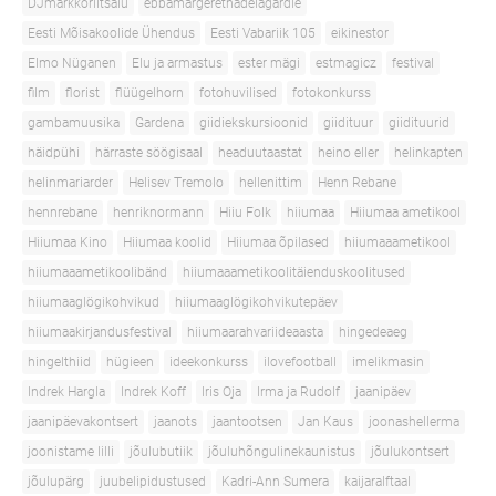
DJmarkkoriitsalu
ebbamargerethadelagardie
Eesti Mõisakoolide Ühendus
Eesti Vabariik 105
eikinestor
Elmo Nüganen
Elu ja armastus
ester mägi
estmagicz
festival
film
florist
flüügelhorn
fotohuvilised
fotokonkurss
gambamuusika
Gardena
giidiekskursioonid
giidituur
giidituurid
häidpühi
härraste söögisaal
headuutaastat
heino eller
helinkapten
helinmariarder
Helisev Tremolo
hellenittim
Henn Rebane
hennrebane
henriknormann
Hiiu Folk
hiiumaa
Hiiumaa ametikool
Hiiumaa Kino
Hiiumaa koolid
Hiiumaa õpilased
hiiumaaametikool
hiiumaaametikoolibänd
hiiumaaametikoolitäienduskoolitused
hiiumaaglögikohvikud
hiiumaaglögikohvikutepäev
hiiumaakirjandusfestival
hiiumaarahvariideaasta
hingedeaeg
hingelthiid
hügieen
ideekonkurss
ilovefootball
imelikmasin
Indrek Hargla
Indrek Koff
Iris Oja
Irma ja Rudolf
jaanipäev
jaanipäevakontsert
jaanots
jaantootsen
Jan Kaus
joonashellerma
joonistame lilli
jõulubutiik
jõuluhõngulinekaunistus
jõulukontsert
jõulupärg
juubelipidustused
Kadri-Ann Sumera
kaijaralftaal