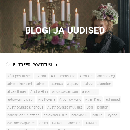
BLOGI JA UUDISED
FILTREERI POSTITUSI
Kõik postitused
12tooli
A H Tammsaare
Aavo Ots
advendiaeg
advendikontsert
advent
aiandus
aiapäev
aiatuur
akordion
akvarellmaal
Andre Hinn
AndresAdamson
ansambel
apteekermelchior
Ars Revalia
Arvo Tuvikene
Atlan Karp
auhinnad
Austria-Saksa kirjandus
Austria-Saksa muusika
Baar
bariton
barokkkohtubjazziga
barokkmuusika
barokkviiul
batuut
Brynnel
cantores vagantes
disko
DJ Kertu Laherand
DJMaier