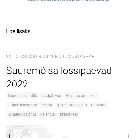
Loe lisaks
22. DETSEMBER 2021
KADI.MUSTASAAR
Suuremõisa lossipäevad
2022
Suuremõisa mõis
lossipäevad
Hiiumaa ametikool
juubelipidustused
Regatt
giidiekskursioonid
DJMaier
kohalugude õhtu
kirjandus
kirjastused