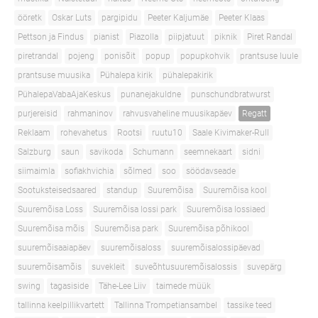
ööretk
Oskar Luts
pargipidu
Peeter Kaljumäe
Peeter Klaas
Pettson ja Findus
pianist
Piazolla
piipjatuut
piknik
Piret Randal
piretrandal
pojeng
ponisõit
popup
popupkohvik
prantsuse luule
prantsuse muusika
Pühalepa kirik
pühalepakirik
PühalepaVabaAjaKeskus
punanejakuldne
punschundbratwurst
purjereisid
rahmaninov
rahvusvaheline muusikapäev
Regatt
Reklaam
rohevahetus
Rootsi
ruutu10
Saale Kivimaker-Rull
Salzburg
saun
savikoda
Schumann
seemnekaart
sidni
siimaimla
sofiakhvichia
sõlmed
soo
söödavseade
Sootuksteisedsaared
standup
Suuremõisa
Suuremõisa kool
Suuremõisa Loss
Suuremõisa lossi park
Suuremõisa lossiaed
Suuremõisa mõis
Suuremõisa park
Suuremõisa põhikool
suuremõisaaiapäev
suuremõisaloss
suuremõisalossipäevad
suuremõisamõis
suvekleit
suveõhtusuuremõisalossis
suvepärg
swing
tagasiside
Tähe-Lee Liiv
taimede müük
tallinna keelpillikvartett
Tallinna Trompetiansambel
tassike teed