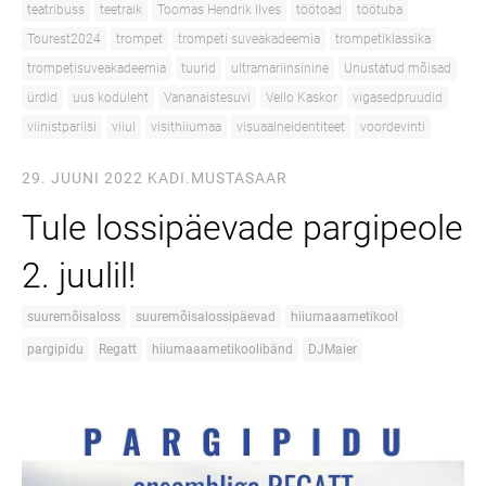
teatribuss
teetraik
Toomas Hendrik Ilves
töötoad
töötuba
Tourest2024
trompet
trompeti suveakadeemia
trompetiklassika
trompetisuveakadeemia
tuurid
ultramariinsinine
Unustatud mõisad
ürdid
uus koduleht
Vananaistesuvi
Vello Kaskor
vigasedpruudid
viinistpariisi
viiul
visithiiumaa
visuaalneidentiteet
voordevinti
29. JUUNI 2022
KADI.MUSTASAAR
Tule lossipäevade pargipeole
2. juulil!
suuremõisaloss
suuremõisalossipäevad
hiiumaaametikool
pargipidu
Regatt
hiiumaaametikoolibänd
DJMaier