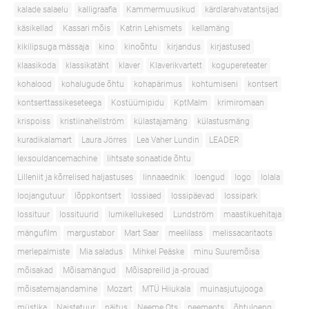
kalade salaelu
kalligraafia
Kammermuusikud
kärdlarahvatantsijad
käsikellad
Kassari mõis
Katrin Lehismets
kellamäng
kikilipsuga mässaja
kino
kinoõhtu
kirjandus
kirjastused
klaasikoda
klassikatäht
klaver
Klaverikvartett
kogupereteater
kohalood
kohalugude õhtu
kohapärimus
kohtumiseni
kontsert
kontserttassikeseteega
Kostüümipidu
KptMalm
krimiromaan
krispoiss
kristiinahellström
külastajamäng
külastusmäng
kuradikalamart
Laura Jörres
Lea Vaher Lundin
LEADER
lexsouldancemachine
lihtsate sonaatide õhtu
Lilleniit ja kõrrelised haljastuses
linnaaednik
loengud
logo
lolala
loojangutuur
lõppkontsert
lossiaed
lossipäevad
lossipark
lossituur
lossituurid
lumikellukesed
Lundström
maastikuehitaja
mängufilm
margustabor
Mart Saar
meelilass
melissacaritaots
merlepalmiste
Mia saladus
Mihkel Peäske
minu Suuremõisa
mõisakad
Mõisamängud
Mõisapreilid ja -prouad
mõisatemajandamine
Mozart
MTÜ Hiiukala
muinasjutujooga
müstika
Naistetuur
näitus
Neeme Ots
neemeots
õhtuloeng