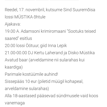
Reedel, 17. novembril, kutsume Sind Suuremõisa
lossi MÜSTIKA õhtule
Ajakava:
19.00 A. Adamsoni krimiromaani "Sootuks teised
saared" esitlus
20.00 lossi Öötuur, giid Inna Lepik
21.00-00.00 DJ Kertu Laherand ja Disko Müstika
Avatud baar (arveldamine nii sularahas kui
kaardiga)
Parimale kostüümile auhind!
Sissepääs 10 eur (piletid müügil kohapeal,
arveldamine sularahas)
Alla 18-aastased pääsevad sündmusele vaid koos
vanemaga