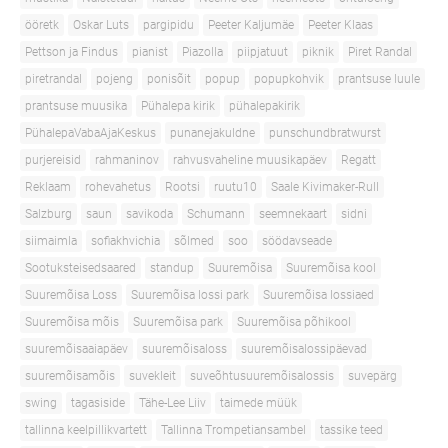
ööretk
Oskar Luts
pargipidu
Peeter Kaljumäe
Peeter Klaas
Pettson ja Findus
pianist
Piazolla
piipjatuut
piknik
Piret Randal
piretrandal
pojeng
ponisõit
popup
popupkohvik
prantsuse luule
prantsuse muusika
Pühalepa kirik
pühalepakirik
PühalepaVabaAjaKeskus
punanejakuldne
punschundbratwurst
purjereisid
rahmaninov
rahvusvaheline muusikapäev
Regatt
Reklaam
rohevahetus
Rootsi
ruutu10
Saale Kivimaker-Rull
Salzburg
saun
savikoda
Schumann
seemnekaart
sidni
siimaimla
sofiakhvichia
sõlmed
soo
söödavseade
Sootuksteisedsaared
standup
Suuremõisa
Suuremõisa kool
Suuremõisa Loss
Suuremõisa lossi park
Suuremõisa lossiaed
Suuremõisa mõis
Suuremõisa park
Suuremõisa põhikool
suuremõisaaiapäev
suuremõisaloss
suuremõisalossipäevad
suuremõisamõis
suvekleit
suveõhtusuuremõisalossis
suvepärg
swing
tagasiside
Tähe-Lee Liiv
taimede müük
tallinna keelpillikvartett
Tallinna Trompetiansambel
tassike teed