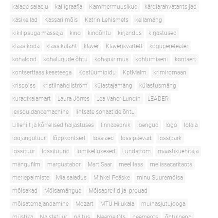
kalade salaelu
kalligraafia
Kammermuusikud
kärdlarahvatantsijad
käsikellad
Kassari mõis
Katrin Lehismets
kellamäng
kikilipsuga mässaja
kino
kinoõhtu
kirjandus
kirjastused
klaasikoda
klassikatäht
klaver
Klaverikvartett
kogupereteater
kohalood
kohalugude õhtu
kohapärimus
kohtumiseni
kontsert
kontserttassikeseteega
Kostüümipidu
KptMalm
krimiromaan
krispoiss
kristiinahellström
külastajamäng
külastusmäng
kuradikalamart
Laura Jörres
Lea Vaher Lundin
LEADER
lexsouldancemachine
lihtsate sonaatide õhtu
Lilleniit ja kõrrelised haljastuses
linnaaednik
loengud
logo
lolala
loojangutuur
lõppkontsert
lossiaed
lossipäevad
lossipark
lossituur
lossituurid
lumikellukesed
Lundström
maastikuehitaja
mängufilm
margustabor
Mart Saar
meelilass
melissacaritaots
merlepalmiste
Mia saladus
Mihkel Peäske
minu Suuremõisa
mõisakad
Mõisamängud
Mõisapreilid ja -prouad
mõisatemajandamine
Mozart
MTÜ Hiiukala
muinasjutujooga
müstika
Naistetuur
näitus
Neeme Ots
neemeots
õhtuloeng