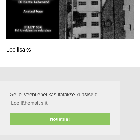
Loe lisaks
Suuremõisa loss
Lossi tee 3, Suuremõisa küla 92302, Hiiumaa
Sellel veebilehel kasutatakse küpsiseid.
info@suuremoisaloss.ee
Loe lähemalt siit.
LOSSI LAHTIOLEKUAJAD
RUUMIDE KASUTAMINE
Nõustun!