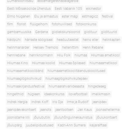
DJmarkkoriitsalu
ebbamargerethadelagardie
Eesti Mõisakoolide Ühendus
Eesti Vabariik 105
eikinestor
Elmo Nüganen
Elu ja armastus
ester mägi
estmagicz
festival
film
florist
flüügelhorn
fotohuvilised
fotokonkurss
gambamuusika
Gardena
giidiekskursioonid
giidituur
giidituurid
häidpühi
härraste söögisaal
headuutaastat
heino eller
helinkapten
helinmariarder
Helisev Tremolo
hellenittim
Henn Rebane
hennrebane
henriknormann
Hiiu Folk
hiiumaa
Hiiumaa ametikool
Hiiumaa Kino
Hiiumaa koolid
Hiiumaa õpilased
hiiumaaametikool
hiiumaaametikoolibänd
hiiumaaametikoolitäienduskoolitused
hiiumaaglögikohvikud
hiiumaaglögikohvikutepäev
hiiumaakirjandusfestival
hiiumaarahvariideaasta
hingedeaeg
hingelthiid
hügieen
ideekonkurss
ilovefootball
imelikmasin
Indrek Hargla
Indrek Koff
Iris Oja
Irma ja Rudolf
jaanipäev
jaanipäevakontsert
jaanots
jaantootsen
Jan Kaus
joonashellerma
joonistame lilli
jõulubutiik
jõuluhõngulinekaunistus
jõulukontsert
jõulupärg
juubelipidustused
Kadri-Ann Sumera
kaijaralftaal