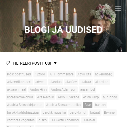
BLOGI JA UUDISED
FILTREERI POSTITUSI
Kõik postitused
12tooli
A H Tammsaare
Aavo Ots
advendiaeg
advendikontsert
advent
aiandus
aiapäev
aiatuur
akordion
akvarellmaal
Andre Hinn
AndresAdamson
ansambel
apteekermelchior
Ars Revalia
Arvo Tuvikene
Atlan Karp
auhinnad
Austria-Saksa kirjandus
Austria-Saksa muusika
Baar
bariton
barokkkohtubjazziga
barokkmuusika
barokkviiul
batuut
Brynnel
cantores vagantes
disko
DJ Kertu Laherand
DJMaier