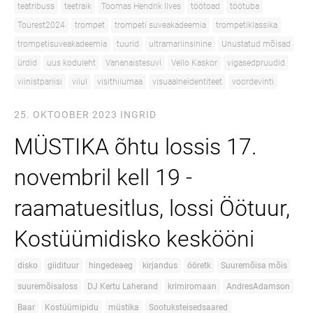
teatribuss
teetraik
Toomas Hendrik Ilves
töötoad
töötuba
Tourest2024
trompet
trompeti suveakadeemia
trompetiklassika
trompetisuveakadeemia
tuurid
ultramariinsinine
Unustatud mõisad
ürdid
uus koduleht
Vananaistesuvi
Vello Kaskor
vigasedpruudid
viinistpariisi
viiul
visithiiumaa
visuaalneidentiteet
voordevinti
25. OKTOOBER 2023
INGRID
MÜSTIKA õhtu lossis 17.
novembril kell 19 -
raamatuesitlus, lossi Öötuur,
Kostüümidisko keskööni
disko
giidituur
hingedeaeg
kirjandus
ööretk
Suuremõisa mõis
suuremõisaloss
DJ Kertu Laherand
krimiromaan
AndresAdamson
Baar
Kostüümipidu
müstika
Sootuksteisedsaared