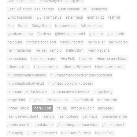
DJmarkkoriitsalu
ebbamargerethadelagardie
Eesti Mõisakoolide Ühendus
Eesti Vabariik 105
eikinestor
Elmo Nüganen
Elu ja armastus
ester mägi
estmagicz
festival
film
florist
flüügelhorn
fotohuvilised
fotokonkurss
gambamuusika
Gardena
giidiekskursioonid
giidituur
giidituurid
häidpühi
härraste söögisaal
headuutaastat
heino eller
helinkapten
helinmariarder
Helisev Tremolo
hellenittim
Henn Rebane
hennrebane
henriknormann
Hiiu Folk
hiiumaa
Hiiumaa ametikool
Hiiumaa Kino
Hiiumaa koolid
Hiiumaa õpilased
hiiumaaametikool
hiiumaaametikoolibänd
hiiumaaametikoolitäienduskoolitused
hiiumaaglögikohvikud
hiiumaaglögikohvikutepäev
hiiumaakirjandusfestival
hiiumaarahvariideaasta
hingedeaeg
hingelthiid
hügieen
ideekonkurss
ilovefootball
imelikmasin
Indrek Hargla
Indrek Koff
Iris Oja
Irma ja Rudolf
jaanipäev
jaanipäevakontsert
jaanots
jaantootsen
Jan Kaus
joonashellerma
joonistame lilli
jõulubutiik
jõuluhõngulinekaunistus
jõulukontsert
jõulupärg
juubelipidustused
Kadri-Ann Sumera
kaijaralftaal