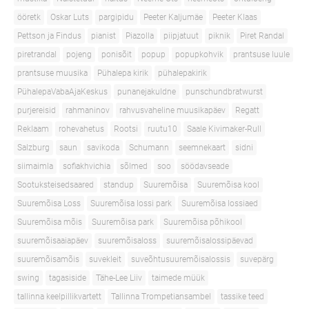
ööretk
Oskar Luts
pargipidu
Peeter Kaljumäe
Peeter Klaas
Pettson ja Findus
pianist
Piazolla
piipjatuut
piknik
Piret Randal
piretrandal
pojeng
ponisõit
popup
popupkohvik
prantsuse luule
prantsuse muusika
Pühalepa kirik
pühalepakirik
PühalepaVabaAjaKeskus
punanejakuldne
punschundbratwurst
purjereisid
rahmaninov
rahvusvaheline muusikapäev
Regatt
Reklaam
rohevahetus
Rootsi
ruutu10
Saale Kivimaker-Rull
Salzburg
saun
savikoda
Schumann
seemnekaart
sidni
siimaimla
sofiakhvichia
sõlmed
soo
söödavseade
Sootuksteisedsaared
standup
Suuremõisa
Suuremõisa kool
Suuremõisa Loss
Suuremõisa lossi park
Suuremõisa lossiaed
Suuremõisa mõis
Suuremõisa park
Suuremõisa põhikool
suuremõisaaiapäev
suuremõisaloss
suuremõisalossipäevad
suuremõisamõis
suvekleit
suveõhtusuuremõisalossis
suvepärg
swing
tagasiside
Tähe-Lee Liiv
taimede müük
tallinna keelpillikvartett
Tallinna Trompetiansambel
tassike teed