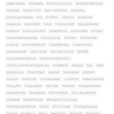
kalade salaelu
kalligraafia
Kammermuusikud
kärdlarahvatantsijad
käsikellad
Kassari mõis
Katrin Lehismets
kellamäng
kikilipsuga mässaja
kino
kinoõhtu
kirjandus
kirjastused
klaasikoda
klassikatäht
klaver
Klaverikvartett
kogupereteater
kohalood
kohalugude õhtu
kohapärimus
kohtumiseni
kontsert
kontserttassikeseteega
Kostüümipidu
KptMalm
krimiromaan
krispoiss
kristiinahellström
külastajamäng
külastusmäng
kuradikalamart
Laura Jörres
Lea Vaher Lundin
LEADER
lexsouldancemachine
lihtsate sonaatide õhtu
Lilleniit ja kõrrelised haljastuses
linnaaednik
loengud
logo
lolala
loojangutuur
lõppkontsert
lossiaed
lossipäevad
lossipark
lossituur
lossituurid
lumikellukesed
Lundström
maastikuehitaja
mängufilm
margustabor
Mart Saar
meelilass
melissacaritaots
merlepalmiste
Mia saladus
Mihkel Peäske
minu Suuremõisa
mõisakad
Mõisamängud
Mõisapreilid ja -prouad
mõisatemajandamine
Mozart
MTÜ Hiiukala
muinasjutujooga
müstika
Naistetuur
näitus
Neeme Ots
neemeots
õhtuloeng