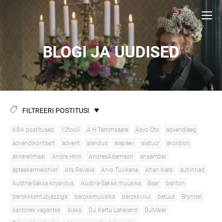
BLOGI JA UUDISED
FILTREERI POSTITUSI
Kõik postitused
12tooli
A H Tammsaare
Aavo Ots
advendiaeg
advendikontsert
advent
aiandus
aiapäev
aiatuur
akordion
akvarellmaal
Andre Hinn
AndresAdamson
ansambel
apteekermelchior
Ars Revalia
Arvo Tuvikene
Atlan Karp
auhinnad
Austria-Saksa kirjandus
Austria-Saksa muusika
Baar
bariton
barokkkohtubjazziga
barokkmuusika
barokkviiul
batuut
Brynnel
cantores vagantes
disko
DJ Kertu Laherand
DJMaier