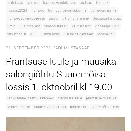
teatribuss
teetraik
Toomas Hendrik Ilves
töötoad
töötuba
Tourest2024
trompet
trompeti suveakadeemia
trompetiklassika
trompetisuveakadeemia
tuurid
ultramariinsinine
Unustatud mõisad
ürdid
uus koduleht
Vananaistesuvi
Vello Kaskor
vigasedpruudid
viinistpariisi
viiul
visithiiumaa
visuaalneidentiteet
voordevinti
21. SEPTEMBER 2021
KADI.MUSTASAAR
Prantsuse luule ja muusika
salongiõhtu Suuremõisa
lossis 1. oktoobril kl 19.00
rahvusvaheline muusikapäev
prantsuse luule
prantsuse muusika
Mihkel Peäske
Saale Kivimaker-Rull
Indrek Koff
Suuremõisa Loss