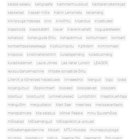
kalade salaelu
kalligraafia
Kammermuusikud
kärdlarahvatantsijad
käsikellad
Kassari mõis
Katrin Lehismets
kellamäng
kikilipsuga mässaja
kino
kinoõhtu
kirjandus
kirjastused
klaasikoda
klassikatäht
klaver
Klaverikvartett
kogupereteater
kohalood
kohalugude õhtu
kohapärimus
kohtumiseni
kontsert
kontserttassikeseteega
Kostüümipidu
KptMalm
krimiromaan
krispoiss
kristiinahellström
külastajamäng
külastusmäng
kuradikalamart
Laura Jörres
Lea Vaher Lundin
LEADER
lexsouldancemachine
lihtsate sonaatide õhtu
Lilleniit ja kõrrelised haljastuses
linnaaednik
loengud
logo
lolala
loojangutuur
lõppkontsert
lossiaed
lossipäevad
lossipark
lossituur
lossituurid
lumikellukesed
Lundström
maastikuehitaja
mängufilm
margustabor
Mart Saar
meelilass
melissacaritaots
merlepalmiste
Mia saladus
Mihkel Peäske
minu Suuremõisa
mõisakad
Mõisamängud
Mõisapreilid ja -prouad
mõisatemajandamine
Mozart
MTÜ Hiiukala
muinasjutujooga
müstika
Naistetuur
näitus
Neeme Ots
neemeots
õhtuloeng