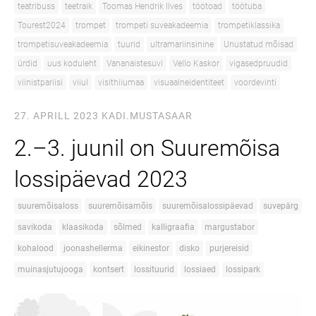
teatribuss
teetraik
Toomas Hendrik Ilves
töötoad
töötuba
Tourest2024
trompet
trompeti suveakadeemia
trompetiklassika
trompetisuveakadeemia
tuurid
ultramariinsinine
Unustatud mõisad
ürdid
uus koduleht
Vananaistesuvi
Vello Kaskor
vigasedpruudid
viinistpariisi
viiul
visithiiumaa
visuaalneidentiteet
voordevinti
27. APRILL 2023
KADI.MUSTASAAR
2.–3. juunil on Suuremõisa
lossipäevad 2023
suuremõisaloss
suuremõisamõis
suuremõisalossipäevad
suvepärg
savikoda
klaasikoda
sõlmed
kalligraafia
margustabor
kohalood
joonashellerma
eikinestor
disko
purjereisid
muinasjutujooga
kontsert
lossituurid
lossiaed
lossipark