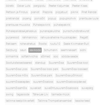
ööretk
Oskar Luts
pargipidu
Peeter Kaljumäe
Peeter Klaas
Pettson ja Findus
pianist
Piazolla
piipjatuut
piknik
Piret Randal
piretrandal
pojeng
ponisõit
popup
popupkohvik
prantsuse luule
prantsuse muusika
Pühalepa kirik
pühalepakirik
PühalepaVabaAjaKeskus
punanejakuldne
punschundbratwurst
purjereisid
rahmaninov
rahvusvaheline muusikapäev
Regatt
Reklaam
rohevahetus
Rootsi
ruutu10
Saale Kivimaker-Rull
Salzburg
saun
savikoda
Schumann
seemnekaart
sidni
siimaimla
sofiakhvichia
sõlmed
soo
söödavseade
Sootuksteisedsaared
standup
Suuremõisa
Suuremõisa kool
Suuremõisa Loss
Suuremõisa lossi park
Suuremõisa lossiaed
Suuremõisa mõis
Suuremõisa park
Suuremõisa põhikool
suuremõisaaiapäev
suuremõisaloss
suuremõisalossipäevad
suuremõisamõis
suvekleit
suveõhtusuuremõisalossis
suvepärg
swing
tagasiside
Tähe-Lee Liiv
taimede müük
tallinna keelpillikvartett
Tallinna Trompetiansambel
tassike teed