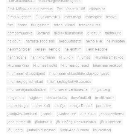
DJmarkkoriitsalu
ebbamargerethadelagardie
Eesti Mõisakoolide Ühendus
Eesti Vabariik 105
eikinestor
Elmo Nüganen
Elu ja armastus
ester mägi
estmagicz
festival
film
florist
flüügelhorn
fotohuvilised
fotokonkurss
gambamuusika
Gardena
giidiekskursioonid
giidituur
giidituurid
häidpühi
härraste söögisaal
headuutaastat
heino eller
helinkapten
helinmariarder
Helisev Tremolo
hellenittim
Henn Rebane
hennrebane
henriknormann
Hiiu Folk
hiiumaa
Hiiumaa ametikool
Hiiumaa Kino
Hiiumaa koolid
Hiiumaa õpilased
hiiumaaametikool
hiiumaaametikoolibänd
hiiumaaametikoolitäienduskoolitused
hiiumaaglögikohvikud
hiiumaaglögikohvikutepäev
hiiumaakirjandusfestival
hiiumaarahvariideaasta
hingedeaeg
hingelthiid
hügieen
ideekonkurss
ilovefootball
imelikmasin
Indrek Hargla
Indrek Koff
Iris Oja
Irma ja Rudolf
jaanipäev
jaanipäevakontsert
jaanots
jaantootsen
Jan Kaus
joonashellerma
joonistame lilli
jõulubutiik
jõuluhõngulinekaunistus
jõulukontsert
jõulupärg
juubelipidustused
Kadri-Ann Sumera
kaijaralftaal