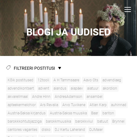
BLOGI JA UUDISED
FILTREERI POSTITUSI
Kõik postitused
12tooli
A H Tammsaare
Aavo Ots
advendiaeg
advendikontsert
advent
aiandus
aiapäev
aiatuur
akordion
akvarellmaal
Andre Hinn
AndresAdamson
ansambel
apteekermelchior
Ars Revalia
Arvo Tuvikene
Atlan Karp
auhinnad
Austria-Saksa kirjandus
Austria-Saksa muusika
Baar
bariton
barokkkohtubjazziga
barokkmuusika
barokkviiul
batuut
Brynnel
cantores vagantes
disko
DJ Kertu Laherand
DJMaier