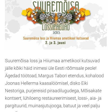
Suuremõisa loss ja Hiiumaa ametikool kutsuvad
jälle kõiki häid inimesi üle Eesti rõõmsale peole!
Ägedad töötoad, Margus Tabori etendus, kohalood
Joonas Hellerma kaasalöömisel, disko Eiki
Nestoriga, purjereisid piraadilugudega, Mõisakate
kontsert, lühiloeng restaureerimisest, lossi-, aia- ja
pargituurid, muinasjutujooga, batuut ja veel palju