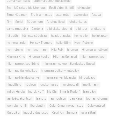
DJmarkkoriitsalu
ebbamargerethadelagardie
Eesti Mõisakoolide Ühendus
Eesti Vabariik 105
eikinestor
Elmo Nüganen
Elu ja armastus
ester mägi
estmagicz
festival
film
florist
flüügelhorn
fotohuvilised
fotokonkurss
gambamuusika
Gardena
giidiekskursioonid
giidituur
giidituurid
häidpühi
härraste söögisaal
headuutaastat
heino eller
helinkapten
helinmariarder
Helisev Tremolo
hellenittim
Henn Rebane
hennrebane
henriknormann
Hiiu Folk
hiiumaa
Hiiumaa ametikool
Hiiumaa Kino
Hiiumaa koolid
Hiiumaa õpilased
hiiumaaametikool
hiiumaaametikoolibänd
hiiumaaametikoolitäienduskoolitused
hiiumaaglögikohvikud
hiiumaaglögikohvikutepäev
hiiumaakirjandusfestival
hiiumaarahvariideaasta
hingedeaeg
hingelthiid
hügieen
ideekonkurss
ilovefootball
imelikmasin
Indrek Hargla
Indrek Koff
Iris Oja
Irma ja Rudolf
jaanipäev
jaanipäevakontsert
jaanots
jaantootsen
Jan Kaus
joonashellerma
joonistame lilli
jõulubutiik
jõuluhõngulinekaunistus
jõulukontsert
jõulupärg
juubelipidustused
Kadri-Ann Sumera
kaijaralftaal