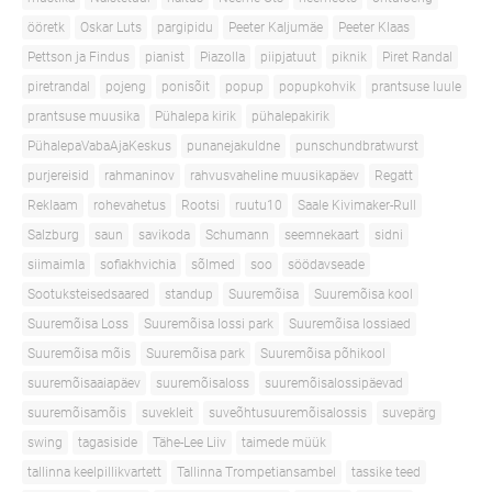
ööretk
Oskar Luts
pargipidu
Peeter Kaljumäe
Peeter Klaas
Pettson ja Findus
pianist
Piazolla
piipjatuut
piknik
Piret Randal
piretrandal
pojeng
ponisõit
popup
popupkohvik
prantsuse luule
prantsuse muusika
Pühalepa kirik
pühalepakirik
PühalepaVabaAjaKeskus
punanejakuldne
punschundbratwurst
purjereisid
rahmaninov
rahvusvaheline muusikapäev
Regatt
Reklaam
rohevahetus
Rootsi
ruutu10
Saale Kivimaker-Rull
Salzburg
saun
savikoda
Schumann
seemnekaart
sidni
siimaimla
sofiakhvichia
sõlmed
soo
söödavseade
Sootuksteisedsaared
standup
Suuremõisa
Suuremõisa kool
Suuremõisa Loss
Suuremõisa lossi park
Suuremõisa lossiaed
Suuremõisa mõis
Suuremõisa park
Suuremõisa põhikool
suuremõisaaiapäev
suuremõisaloss
suuremõisalossipäevad
suuremõisamõis
suvekleit
suveõhtusuuremõisalossis
suvepärg
swing
tagasiside
Tähe-Lee Liiv
taimede müük
tallinna keelpillikvartett
Tallinna Trompetiansambel
tassike teed