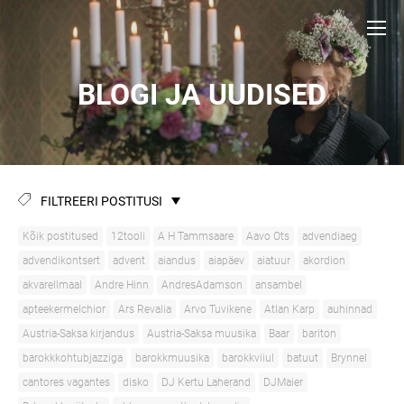
BLOGI JA UUDISED
FILTREERI POSTITUSI
Kõik postitused
12tooli
A H Tammsaare
Aavo Ots
advendiaeg
advendikontsert
advent
aiandus
aiapäev
aiatuur
akordion
akvarellmaal
Andre Hinn
AndresAdamson
ansambel
apteekermelchior
Ars Revalia
Arvo Tuvikene
Atlan Karp
auhinnad
Austria-Saksa kirjandus
Austria-Saksa muusika
Baar
bariton
barokkkohtubjazziga
barokkmuusika
barokkviiul
batuut
Brynnel
cantores vagantes
disko
DJ Kertu Laherand
DJMaier