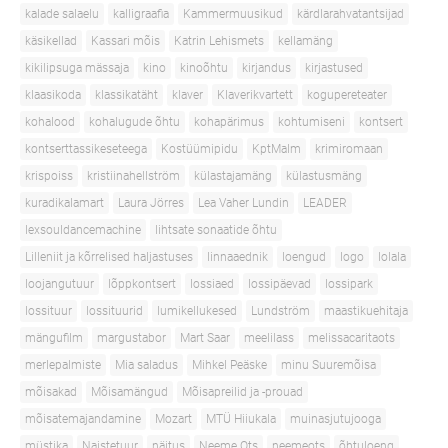
kalade salaelu
kalligraafia
Kammermuusikud
kärdlarahvatantsijad
käsikellad
Kassari mõis
Katrin Lehismets
kellamäng
kikilipsuga mässaja
kino
kinoõhtu
kirjandus
kirjastused
klaasikoda
klassikatäht
klaver
Klaverikvartett
kogupereteater
kohalood
kohalugude õhtu
kohapärimus
kohtumiseni
kontsert
kontserttassikeseteega
Kostüümipidu
KptMalm
krimiromaan
krispoiss
kristiinahellström
külastajamäng
külastusmäng
kuradikalamart
Laura Jörres
Lea Vaher Lundin
LEADER
lexsouldancemachine
lihtsate sonaatide õhtu
Lilleniit ja kõrrelised haljastuses
linnaaednik
loengud
logo
lolala
loojangutuur
lõppkontsert
lossiaed
lossipäevad
lossipark
lossituur
lossituurid
lumikellukesed
Lundström
maastikuehitaja
mängufilm
margustabor
Mart Saar
meelilass
melissacaritaots
merlepalmiste
Mia saladus
Mihkel Peäske
minu Suuremõisa
mõisakad
Mõisamängud
Mõisapreilid ja -prouad
mõisatemajandamine
Mozart
MTÜ Hiiukala
muinasjutujooga
müstika
Naistetuur
näitus
Neeme Ots
neemeots
õhtuloeng