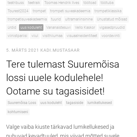
teatribuss
teetraik
Toomas Hendrik Ilves
töötoad
töötuba
Tourest2024
trompet
trompeti suveakadeemia
trompetiklassika
trompetisuveakadeemia
tuurid
ultramariinsinine
Unustatud mõisad
ürdid
uus koduleht
Vananaistesuvi
Vello Kaskor
vigasedpruudid
viinistpariisi
viiul
visithiiumaa
visuaalneidentiteet
voordevinti
5. MÄRTS 2021
KADI.MUSTASAAR
Tere tulemast Suuremõisa
lossi uuele kodulehele!
Ootame su tagasisidet!
Suuremõisa Loss
uus koduleht
tagasiside
lumikellukesed
kohtumiseni
Valge vaiba kiuste tärkavad lumikellukesed ja
puhuvad kevadtuuled, mis viivad mõtted suvele.