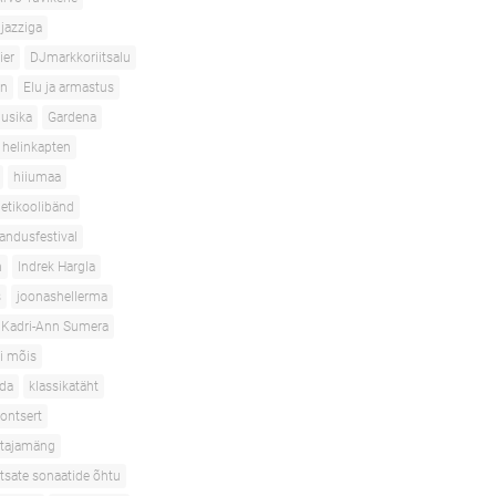
jazziga
ier
DJmarkkoriitsalu
en
Elu ja armastus
usika
Gardena
helinkapten
hiiumaa
etikoolibänd
andusfestival
n
Indrek Hargla
s
joonashellerma
Kadri-Ann Sumera
i mõis
oda
klassikatäht
ontsert
stajamäng
htsate sonaatide õhtu