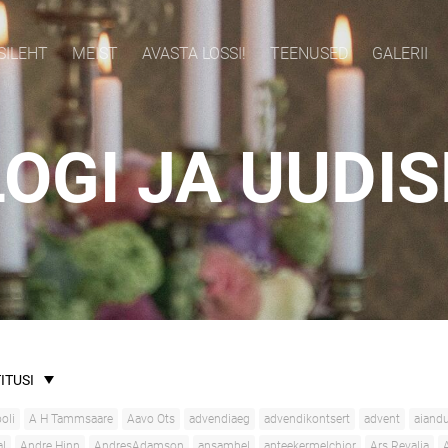
SILEHT
MEIST
AVASTA LOSSI!
TEENUSED
GALERII
OGI JA UUDI
ITUSI
oli
A H Tammsaare
Aavo Ots
advendiaeg
advendikontsert
advent
aiand
al
Andre Hinn
AndresAdamson
ansambel
apteekermelchior
Ars Revalia