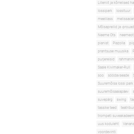
Lilleniit ja kõrrelised h
lossipark
lossituur
meelilass
melissacar
Mõisapreilid ja -prouad
Neeme Ots
neemeot
pianist
Piazolla
pii
prantsuse muusika
purjereisid
rahmani
Saale Kivimaker-Rull
soo
söödavseade
Suuremõisa lossi park
suuremõisaaiapäev
suvepärg
swing
ta
tassike teed
teatribu
trompeti suveakadeem
uus koduleht
Vanana
voordevinti