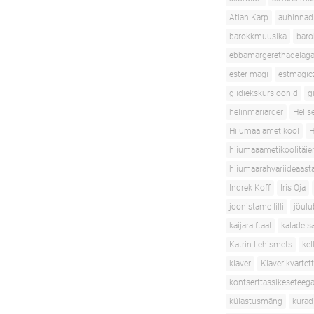
Atlan Karp
auhinnad
barokkmuusika
baro
ebbamargerethadelaga
ester mägi
estmagic
giidiekskursioonid
g
helinmariarder
Helis
Hiiumaa ametikool
H
hiiumaaametikoolitäie
hiiumaarahvariideaast
Indrek Koff
Iris Oja
joonistame lilli
jõulu
kaijaralftaal
kalade s
Katrin Lehismets
ke
klaver
Klaverikvartett
kontserttassikeseteeg
külastusmäng
kurad