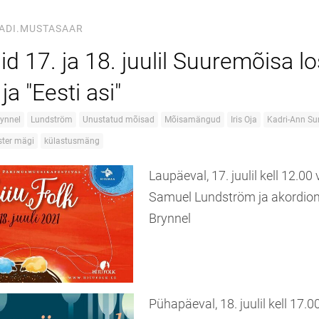
ADI.MUSTASAAR
d 17. ja 18. juulil Suuremõisa lo
ja "Eesti asi"
rynnel
Lundström
Unustatud mõisad
Mõisamängud
Iris Oja
Kadri-Ann S
ster mägi
külastusmäng
Laupäeval, 17. juulil kell 12.00 
Samuel Lundström ja akordion
Brynnel
Pühapäeval, 18. juulil kell 17.00 