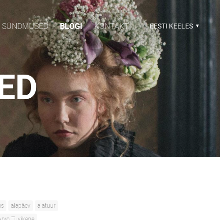
SÜNDMUSED
BLOGI
KONTAKT
EESTI KEELES
SED
us
aiapäev
aiatuur
Arvo Tuvikene