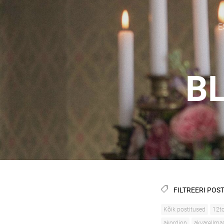
E
BL
FILTREERI POST
Kõik postitused
12to
akordion
akvarellma