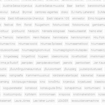
Austria-Saksa kirjandus
Austria-Saksa muusika
Baar
bariton
barokkkohtub
kkviiul
batuut
Brynnel
cantores vagantes
disko
DJ Kertu Laherand
DJMa
rdie
Eesti Mõisakoolide Ühendus
Eesti Vabariik 105
eikinestor
Elmo Nügan
z
festival
film
florist
flüügelhorn
fotohuvilised
fotokonkurss
gambamu
iidituur
giidituurid
häidpühi
härraste söögisaal
headuutaastat
heino eller
ev Tremolo
hellenittim
Henn Rebane
hennrebane
henriknormann
Hiiu Folk
iiumaa Kino
Hiiumaa koolid
Hiiumaa õpilased
hiiumaaametikool
hiiumaaam
nduskoolitused
hiiumaaglögikohvikud
hiiumaaglögikohvikutepäev
hiiumaakirj
a
hingedeaeg
hingelthiid
hügieen
ideekonkurss
ilovefootball
imelikmasi
Irma ja Rudolf
jaanipäev
jaanipäevakontsert
jaanots
jaantootsen
Jan Kau
butiik
jõuluhõngulinekaunistus
jõulukontsert
jõulupärg
juubelipidustused
alaelu
kalligraafia
Kammermuusikud
kärdlarahvatantsijad
käsikellad
Kassar
llamäng
kikilipsuga mässaja
kino
kinoõhtu
kirjandus
kirjastused
klaasik
kogupereteater
kohalood
kohalugude õhtu
kohapärimus
kohtumiseni
k
a
Kostüümipidu
KptMalm
krimiromaan
krispoiss
kristiinahellström
küla
ikalamart
Laura Jörres
Lea Vaher Lundin
LEADER
lexsouldancemachine
li