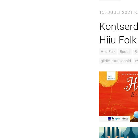
15. JUULI 2021
K
Kontserdi
Hiiu Folk 
Hiiu Folk
Rootsi
B
giidiekskursioonid
e