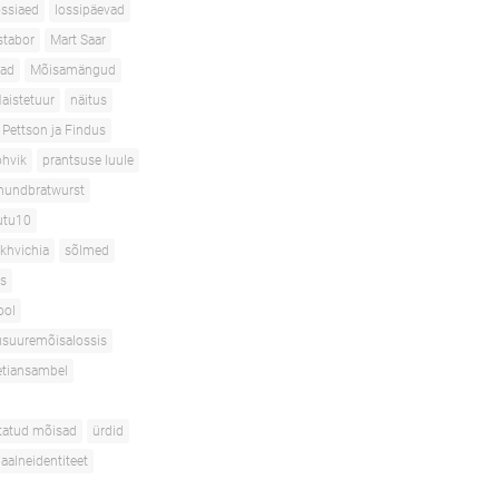
ossiaed
lossipäevad
tabor
Mart Saar
ad
Mõisamängud
aistetuur
näitus
Pettson ja Findus
hvik
prantsuse luule
hundbratwurst
utu10
akhvichia
sõlmed
s
ool
suuremõisalossis
etiansambel
tatud mõisad
ürdid
uaalneidentiteet