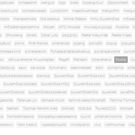
aljastuses
linnaaednik
loengud
logo
lolala
loojangutuur
lõppkontsert
l
lossituurid
lumikellukesed
Lundström
maastikuehitaja
mängufilm
margus
itaots
merlepalmiste
Mia saladus
Mihkel Peäske
minu Suuremõisa
mõisak
mõisatemajandamine
Mozart
MTÜ Hiiukala
muinasjutujooga
müstika
N
s
õhtuloeng
ööretk
Oskar Luts
pargipidu
Peeter Kaljumäe
Peeter Klaas
pjatuut
piknik
Piret Randal
piretrandal
pojeng
ponisõit
popup
popupko
Pühalepa kirik
pühalepakirik
PühalepaVabaAjaKeskus
punanejakuldne
punsc
nov
rahvusvaheline muusikapäev
Regatt
Reklaam
rohevahetus
Rootsi
ru
Salzburg
saun
savikoda
Schumann
seemnekaart
sidni
siimaimla
sofi
Sootuksteisedsaared
standup
Suuremõisa
Suuremõisa kool
Suuremõisa Los
Suuremõisa lossiaed
Suuremõisa mõis
Suuremõisa park
Suuremõisa põhik
suuremõisaloss
suuremõisalossipäevad
suuremõisamõis
suvekleit
suveõhtu
gasiside
Tähe-Lee Liiv
taimede müük
tallinna keelpillikvartett
Tallinna Tromp
ss
teetraik
Toomas Hendrik Ilves
töötoad
töötuba
Tourest2024
trompet
ia
trompetiklassika
trompetisuveakadeemia
tuurid
ultramariinsinine
Unus
istesuvi
Vello Kaskor
vigasedpruudid
viinistpariisi
viiul
visithiiumaa
vis