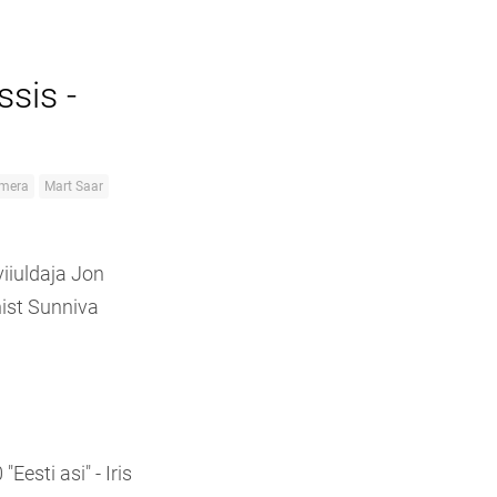
ssis -
umera
Mart Saar
viiuldaja Jon
ist Sunniva
"Eesti asi" - Iris