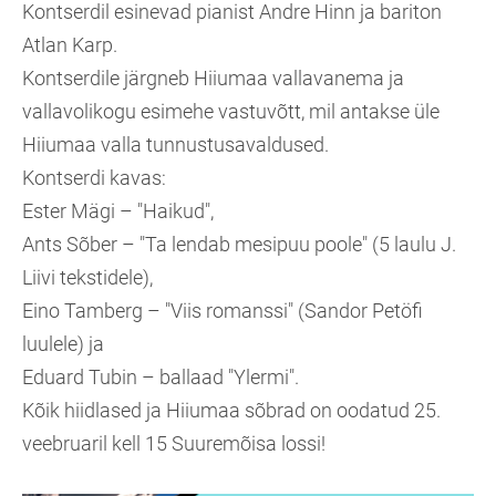
Kontserdil esinevad pianist Andre Hinn ja bariton
Atlan Karp.
Kontserdile järgneb Hiiumaa vallavanema ja
vallavolikogu esimehe vastuvõtt, mil antakse üle
Hiiumaa valla tunnustusavaldused.
Kontserdi kavas:
Ester Mägi – "Haikud",
Ants Sõber – "Ta lendab mesipuu poole" (5 laulu J.
Liivi tekstidele),
Eino Tamberg – "Viis romanssi" (Sandor Petöfi
luulele) ja
Eduard Tubin – ballaad "Ylermi".
Kõik hiidlased ja Hiiumaa sõbrad on oodatud 25.
veebruaril kell 15 Suuremõisa lossi!