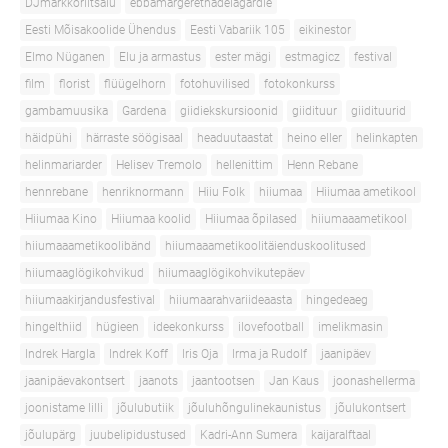
DJmarkkoriitsalu
ebbamargerethadelagardie
Eesti Mõisakoolide Ühendus
Eesti Vabariik 105
eikinestor
Elmo Nüganen
Elu ja armastus
ester mägi
estmagicz
festival
film
florist
flüügelhorn
fotohuvilised
fotokonkurss
gambamuusika
Gardena
giidiekskursioonid
giidituur
giidituurid
häidpühi
härraste söögisaal
headuutaastat
heino eller
helinkapten
helinmariarder
Helisev Tremolo
hellenittim
Henn Rebane
hennrebane
henriknormann
Hiiu Folk
hiiumaa
Hiiumaa ametikool
Hiiumaa Kino
Hiiumaa koolid
Hiiumaa õpilased
hiiumaaametikool
hiiumaaametikoolibänd
hiiumaaametikoolitäienduskoolitused
hiiumaaglögikohvikud
hiiumaaglögikohvikutepäev
hiiumaakirjandusfestival
hiiumaarahvariideaasta
hingedeaeg
hingelthiid
hügieen
ideekonkurss
ilovefootball
imelikmasin
Indrek Hargla
Indrek Koff
Iris Oja
Irma ja Rudolf
jaanipäev
jaanipäevakontsert
jaanots
jaantootsen
Jan Kaus
joonashellerma
joonistame lilli
jõulubutiik
jõuluhõngulinekaunistus
jõulukontsert
jõulupärg
juubelipidustused
Kadri-Ann Sumera
kaijaralftaal