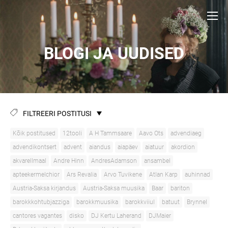
BLOGI JA UUDISED
FILTREERI POSTITUSI
Kõik postitused
12tooli
A H Tammsaare
Aavo Ots
advendiaeg
advendikontsert
advent
aiandus
aiapäev
aiatuur
akordion
akvarellmaal
Andre Hinn
AndresAdamson
ansambel
apteekermelchior
Ars Revalia
Arvo Tuvikene
Atlan Karp
auhinnad
Austria-Saksa kirjandus
Austria-Saksa muusika
Baar
bariton
barokkkohtubjazziga
barokkmuusika
barokkviiul
batuut
Brynnel
cantores vagantes
disko
DJ Kertu Laherand
DJMaier