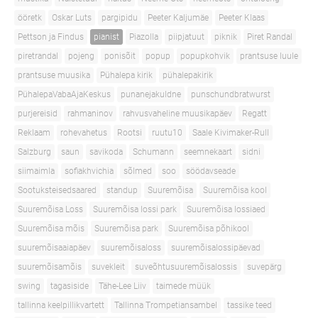
ööretk
Oskar Luts
pargipidu
Peeter Kaljumäe
Peeter Klaas
Pettson ja Findus
pianist
Piazolla
piipjatuut
piknik
Piret Randal
piretrandal
pojeng
ponisõit
popup
popupkohvik
prantsuse luule
prantsuse muusika
Pühalepa kirik
pühalepakirik
PühalepaVabaAjaKeskus
punanejakuldne
punschundbratwurst
purjereisid
rahmaninov
rahvusvaheline muusikapäev
Regatt
Reklaam
rohevahetus
Rootsi
ruutu10
Saale Kivimaker-Rull
Salzburg
saun
savikoda
Schumann
seemnekaart
sidni
siimaimla
sofiakhvichia
sõlmed
soo
söödavseade
Sootuksteisedsaared
standup
Suuremõisa
Suuremõisa kool
Suuremõisa Loss
Suuremõisa lossi park
Suuremõisa lossiaed
Suuremõisa mõis
Suuremõisa park
Suuremõisa põhikool
suuremõisaaiapäev
suuremõisaloss
suuremõisalossipäevad
suuremõisamõis
suvekleit
suveõhtusuuremõisalossis
suvepärg
swing
tagasiside
Tähe-Lee Liiv
taimede müük
tallinna keelpillikvartett
Tallinna Trompetiansambel
tassike teed