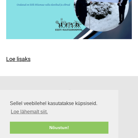
Loe lisaks
Suuremõisa loss
Lossi tee 3, Suuremõisa küla 92302, Hiiumaa
Sellel veebilehel kasutatakse küpsiseid.
info@suuremoisaloss.ee
Loe lähemalt siit.
LOSSI LAHTIOLEKUAJAD
RUUMIDE KASUTAMINE
Nõustun!