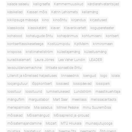
kalade salaelu
kalligraafia
Kammermuusikud
kärdlarahvatantsijad
käsikellad
Kassari mõis
Katrin Lehismets
kellamäng
kikilipsuga mässaja
kino
kinoõhtu
kirjandus
kirjastused
klaasikoda
klassikatäht
klaver
Klaverikvartett
kogupereteater
kohalood
kohalugude õhtu
kohapärimus
kohtumiseni
kontsert
kontserttassikeseteega
Kostüümipidu
KptMalm
krimiromaan
krispoiss
kristiinahellström
külastajamäng
külastusmäng
kuradikalamart
Laura Jörres
Lea Vaher Lundin
LEADER
lexsouldancemachine
lihtsate sonaatide õhtu
Lilleniit ja kõrrelised haljastuses
linnaaednik
loengud
logo
lolala
loojangutuur
lõppkontsert
lossiaed
lossipäevad
lossipark
lossituur
lossituurid
lumikellukesed
Lundström
maastikuehitaja
mängufilm
margustabor
Mart Saar
meelilass
melissacaritaots
merlepalmiste
Mia saladus
Mihkel Peäske
minu Suuremõisa
mõisakad
Mõisamängud
Mõisapreilid ja -prouad
mõisatemajandamine
Mozart
MTÜ Hiiukala
muinasjutujooga
müstika
Naistetuur
näitus
Neeme Ots
neemeots
õhtuloeng