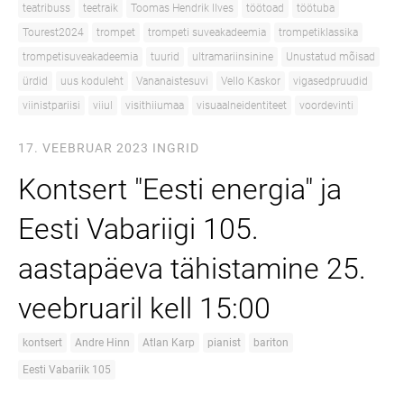
teatribuss
teetraik
Toomas Hendrik Ilves
töötoad
töötuba
Tourest2024
trompet
trompeti suveakadeemia
trompetiklassika
trompetisuveakadeemia
tuurid
ultramariinsinine
Unustatud mõisad
ürdid
uus koduleht
Vananaistesuvi
Vello Kaskor
vigasedpruudid
viinistpariisi
viiul
visithiiumaa
visuaalneidentiteet
voordevinti
17. VEEBRUAR 2023
INGRID
Kontsert "Eesti energia" ja
Eesti Vabariigi 105.
aastapäeva tähistamine 25.
veebruaril kell 15:00
kontsert
Andre Hinn
Atlan Karp
pianist
bariton
Eesti Vabariik 105