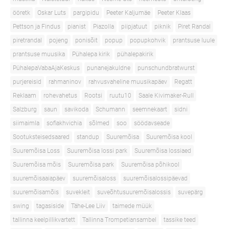
ööretk
Oskar Luts
pargipidu
Peeter Kaljumäe
Peeter Klaas
Pettson ja Findus
pianist
Piazolla
piipjatuut
piknik
Piret Randal
piretrandal
pojeng
ponisõit
popup
popupkohvik
prantsuse luule
prantsuse muusika
Pühalepa kirik
pühalepakirik
PühalepaVabaAjaKeskus
punanejakuldne
punschundbratwurst
purjereisid
rahmaninov
rahvusvaheline muusikapäev
Regatt
Reklaam
rohevahetus
Rootsi
ruutu10
Saale Kivimaker-Rull
Salzburg
saun
savikoda
Schumann
seemnekaart
sidni
siimaimla
sofiakhvichia
sõlmed
soo
söödavseade
Sootuksteisedsaared
standup
Suuremõisa
Suuremõisa kool
Suuremõisa Loss
Suuremõisa lossi park
Suuremõisa lossiaed
Suuremõisa mõis
Suuremõisa park
Suuremõisa põhikool
suuremõisaaiapäev
suuremõisaloss
suuremõisalossipäevad
suuremõisamõis
suvekleit
suveõhtusuuremõisalossis
suvepärg
swing
tagasiside
Tähe-Lee Liiv
taimede müük
tallinna keelpillikvartett
Tallinna Trompetiansambel
tassike teed