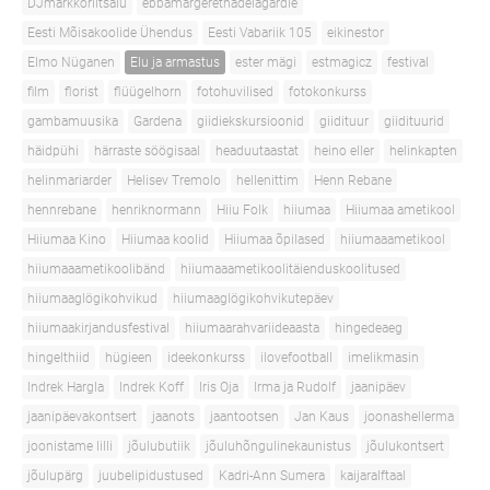
DJmarkkoriitsalu
ebbamargerethadelagardie
Eesti Mõisakoolide Ühendus
Eesti Vabariik 105
eikinestor
Elmo Nüganen
Elu ja armastus
ester mägi
estmagicz
festival
film
florist
flüügelhorn
fotohuvilised
fotokonkurss
gambamuusika
Gardena
giidiekskursioonid
giidituur
giidituurid
häidpühi
härraste söögisaal
headuutaastat
heino eller
helinkapten
helinmariarder
Helisev Tremolo
hellenittim
Henn Rebane
hennrebane
henriknormann
Hiiu Folk
hiiumaa
Hiiumaa ametikool
Hiiumaa Kino
Hiiumaa koolid
Hiiumaa õpilased
hiiumaaametikool
hiiumaaametikoolibänd
hiiumaaametikoolitäienduskoolitused
hiiumaaglögikohvikud
hiiumaaglögikohvikutepäev
hiiumaakirjandusfestival
hiiumaarahvariideaasta
hingedeaeg
hingelthiid
hügieen
ideekonkurss
ilovefootball
imelikmasin
Indrek Hargla
Indrek Koff
Iris Oja
Irma ja Rudolf
jaanipäev
jaanipäevakontsert
jaanots
jaantootsen
Jan Kaus
joonashellerma
joonistame lilli
jõulubutiik
jõuluhõngulinekaunistus
jõulukontsert
jõulupärg
juubelipidustused
Kadri-Ann Sumera
kaijaralftaal