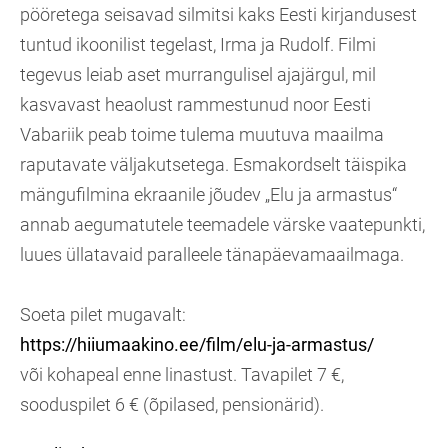
pööretega seisavad silmitsi kaks Eesti kirjandusest
tuntud ikoonilist tegelast, Irma ja Rudolf. Filmi
tegevus leiab aset murrangulisel ajajärgul, mil
kasvavast heaolust rammestunud noor Eesti
Vabariik peab toime tulema muutuva maailma
raputavate väljakutsetega. Esmakordselt täispika
mängufilmina ekraanile jõudev „Elu ja armastus“
annab aegumatutele teemadele värske vaatepunkti,
luues üllatavaid paralleele tänapäevamaailmaga.
Soeta pilet mugavalt:
https://hiiumaakino.ee/film/elu-ja-armastus/
või kohapeal enne linastust. Tavapilet 7 €,
sooduspilet 6 € (õpilased, pensionärid).