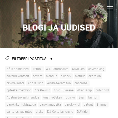
BLOGI JA UUDISED
FILTREERI POSTITUSI
Kõik postitused
12tooli
A H Tammsaare
Aavo Ots
advendiaeg
advendikontsert
advent
aiandus
aiapäev
aiatuur
akordion
akvarellmaal
Andre Hinn
AndresAdamson
ansambel
apteekermelchior
Ars Revalia
Arvo Tuvikene
Atlan Karp
auhinnad
Austria-Saksa kirjandus
Austria-Saksa muusika
Baar
bariton
barokkkohtubjazziga
barokkmuusika
barokkviiul
batuut
Brynnel
cantores vagantes
disko
DJ Kertu Laherand
DJMaier