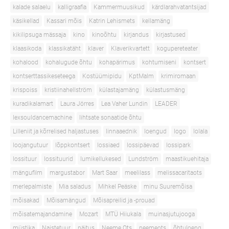
kalade salaelu
kalligraafia
Kammermuusikud
kärdlarahvatantsijad
käsikellad
Kassari mõis
Katrin Lehismets
kellamäng
kikilipsuga mässaja
kino
kinoõhtu
kirjandus
kirjastused
klaasikoda
klassikatäht
klaver
Klaverikvartett
kogupereteater
kohalood
kohalugude õhtu
kohapärimus
kohtumiseni
kontsert
kontserttassikeseteega
Kostüümipidu
KptMalm
krimiromaan
krispoiss
kristiinahellström
külastajamäng
külastusmäng
kuradikalamart
Laura Jörres
Lea Vaher Lundin
LEADER
lexsouldancemachine
lihtsate sonaatide õhtu
Lilleniit ja kõrrelised haljastuses
linnaaednik
loengud
logo
lolala
loojangutuur
lõppkontsert
lossiaed
lossipäevad
lossipark
lossituur
lossituurid
lumikellukesed
Lundström
maastikuehitaja
mängufilm
margustabor
Mart Saar
meelilass
melissacaritaots
merlepalmiste
Mia saladus
Mihkel Peäske
minu Suuremõisa
mõisakad
Mõisamängud
Mõisapreilid ja -prouad
mõisatemajandamine
Mozart
MTÜ Hiiukala
muinasjutujooga
müstika
Naistetuur
näitus
Neeme Ots
neemeots
õhtuloeng