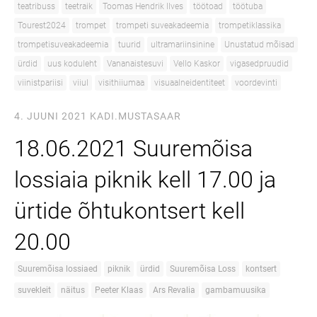
teatribuss
teetraik
Toomas Hendrik Ilves
töötoad
töötuba
Tourest2024
trompet
trompeti suveakadeemia
trompetiklassika
trompetisuveakadeemia
tuurid
ultramariinsinine
Unustatud mõisad
ürdid
uus koduleht
Vananaistesuvi
Vello Kaskor
vigasedpruudid
viinistpariisi
viiul
visithiiumaa
visuaalneidentiteet
voordevinti
4. JUUNI 2021
KADI.MUSTASAAR
18.06.2021 Suuremõisa
lossiaia piknik kell 17.00 ja
ürtide õhtukontsert kell
20.00
Suuremõisa lossiaed
piknik
ürdid
Suuremõisa Loss
kontsert
suvekleit
näitus
Peeter Klaas
Ars Revalia
gambamuusika