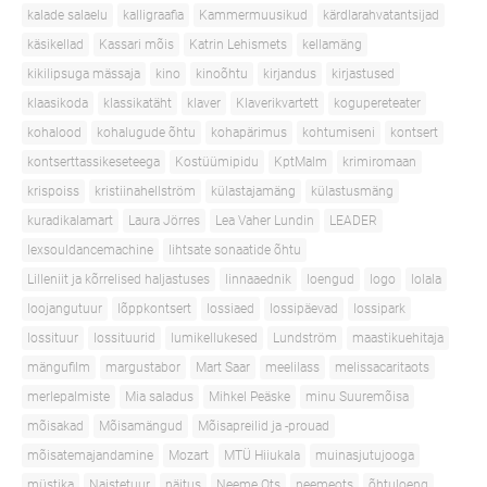
kalade salaelu
kalligraafia
Kammermuusikud
kärdlarahvatantsijad
käsikellad
Kassari mõis
Katrin Lehismets
kellamäng
kikilipsuga mässaja
kino
kinoõhtu
kirjandus
kirjastused
klaasikoda
klassikatäht
klaver
Klaverikvartett
kogupereteater
kohalood
kohalugude õhtu
kohapärimus
kohtumiseni
kontsert
kontserttassikeseteega
Kostüümipidu
KptMalm
krimiromaan
krispoiss
kristiinahellström
külastajamäng
külastusmäng
kuradikalamart
Laura Jörres
Lea Vaher Lundin
LEADER
lexsouldancemachine
lihtsate sonaatide õhtu
Lilleniit ja kõrrelised haljastuses
linnaaednik
loengud
logo
lolala
loojangutuur
lõppkontsert
lossiaed
lossipäevad
lossipark
lossituur
lossituurid
lumikellukesed
Lundström
maastikuehitaja
mängufilm
margustabor
Mart Saar
meelilass
melissacaritaots
merlepalmiste
Mia saladus
Mihkel Peäske
minu Suuremõisa
mõisakad
Mõisamängud
Mõisapreilid ja -prouad
mõisatemajandamine
Mozart
MTÜ Hiiukala
muinasjutujooga
müstika
Naistetuur
näitus
Neeme Ots
neemeots
õhtuloeng