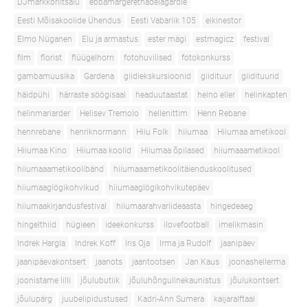
DJmarkkoriitsalu
ebbamargerethadelagardie
Eesti Mõisakoolide Ühendus
Eesti Vabariik 105
eikinestor
Elmo Nüganen
Elu ja armastus
ester mägi
estmagicz
festival
film
florist
flüügelhorn
fotohuvilised
fotokonkurss
gambamuusika
Gardena
giidiekskursioonid
giidituur
giidituurid
häidpühi
härraste söögisaal
headuutaastat
heino eller
helinkapten
helinmariarder
Helisev Tremolo
hellenittim
Henn Rebane
hennrebane
henriknormann
Hiiu Folk
hiiumaa
Hiiumaa ametikool
Hiiumaa Kino
Hiiumaa koolid
Hiiumaa õpilased
hiiumaaametikool
hiiumaaametikoolibänd
hiiumaaametikoolitäienduskoolitused
hiiumaaglögikohvikud
hiiumaaglögikohvikutepäev
hiiumaakirjandusfestival
hiiumaarahvariideaasta
hingedeaeg
hingelthiid
hügieen
ideekonkurss
ilovefootball
imelikmasin
Indrek Hargla
Indrek Koff
Iris Oja
Irma ja Rudolf
jaanipäev
jaanipäevakontsert
jaanots
jaantootsen
Jan Kaus
joonashellerma
joonistame lilli
jõulubutiik
jõuluhõngulinekaunistus
jõulukontsert
jõulupärg
juubelipidustused
Kadri-Ann Sumera
kaijaralftaal