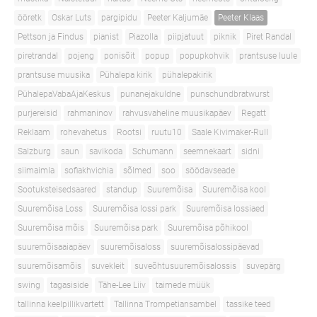
ööretk
Oskar Luts
pargipidu
Peeter Kaljumäe
Peeter Klaas
Pettson ja Findus
pianist
Piazolla
piipjatuut
piknik
Piret Randal
piretrandal
pojeng
ponisõit
popup
popupkohvik
prantsuse luule
prantsuse muusika
Pühalepa kirik
pühalepakirik
PühalepaVabaAjaKeskus
punanejakuldne
punschundbratwurst
purjereisid
rahmaninov
rahvusvaheline muusikapäev
Regatt
Reklaam
rohevahetus
Rootsi
ruutu10
Saale Kivimaker-Rull
Salzburg
saun
savikoda
Schumann
seemnekaart
sidni
siimaimla
sofiakhvichia
sõlmed
soo
söödavseade
Sootuksteisedsaared
standup
Suuremõisa
Suuremõisa kool
Suuremõisa Loss
Suuremõisa lossi park
Suuremõisa lossiaed
Suuremõisa mõis
Suuremõisa park
Suuremõisa põhikool
suuremõisaaiapäev
suuremõisaloss
suuremõisalossipäevad
suuremõisamõis
suvekleit
suveõhtusuuremõisalossis
suvepärg
swing
tagasiside
Tähe-Lee Liiv
taimede müük
tallinna keelpillikvartett
Tallinna Trompetiansambel
tassike teed