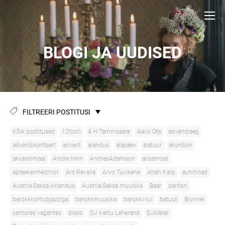
BLOGI JA UUDISED
FILTREERI POSTITUSI
Kõik postitused
12tooli
A H Tammsaare
Aavo Ots
advendiaeg
advendikontsert
advent
aiandus
aiapäev
aiatuur
akordion
akvarellmaal
Andre Hinn
AndresAdamson
ansambel
apteekermelchior
Ars Revalia
Arvo Tuvikene
Atlan Karp
auhinnad
Austria-Saksa kirjandus
Austria-Saksa muusika
Baar
bariton
barokkkohtubjazziga
barokkmuusika
barokkviiul
batuut
Brynnel
cantores vagantes
disko
DJ Kertu Laherand
DJMaier