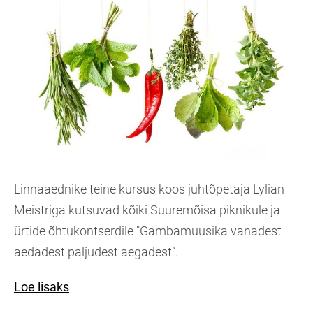
Linnaaednike teine kursus koos juhtõpetaja Lylian
Meistriga kutsuvad kõiki Suuremõisa piknikule ja
ürtide õhtukontserdile "Gambamuusika vanadest
aedadest paljudest aegadest”.
Loe lisaks