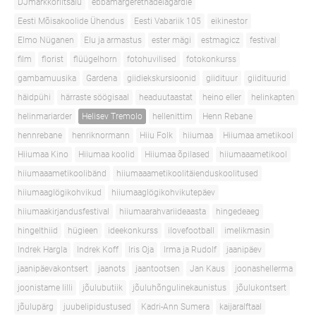
DJmarkkoriitsalu
ebbamargerethadelagardie
Eesti Mõisakoolide Ühendus
Eesti Vabariik 105
eikinestor
Elmo Nüganen
Elu ja armastus
ester mägi
estmagicz
festival
film
florist
flüügelhorn
fotohuvilised
fotokonkurss
gambamuusika
Gardena
giidiekskursioonid
giidituur
giidituurid
häidpühi
härraste söögisaal
headuutaastat
heino eller
helinkapten
helinmariarder
Helisev Tremolo
hellenittim
Henn Rebane
hennrebane
henriknormann
Hiiu Folk
hiiumaa
Hiiumaa ametikool
Hiiumaa Kino
Hiiumaa koolid
Hiiumaa õpilased
hiiumaaametikool
hiiumaaametikoolibänd
hiiumaaametikoolitäienduskoolitused
hiiumaaglögikohvikud
hiiumaaglögikohvikutepäev
hiiumaakirjandusfestival
hiiumaarahvariideaasta
hingedeaeg
hingelthiid
hügieen
ideekonkurss
ilovefootball
imelikmasin
Indrek Hargla
Indrek Koff
Iris Oja
Irma ja Rudolf
jaanipäev
jaanipäevakontsert
jaanots
jaantootsen
Jan Kaus
joonashellerma
joonistame lilli
jõulubutiik
jõuluhõngulinekaunistus
jõulukontsert
jõulupärg
juubelipidustused
Kadri-Ann Sumera
kaijaralftaal