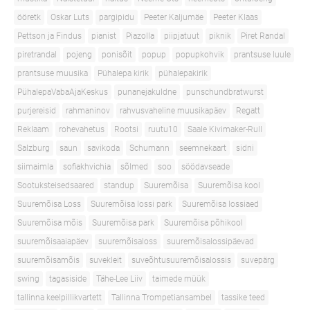
ööretk
Oskar Luts
pargipidu
Peeter Kaljumäe
Peeter Klaas
Pettson ja Findus
pianist
Piazolla
piipjatuut
piknik
Piret Randal
piretrandal
pojeng
ponisõit
popup
popupkohvik
prantsuse luule
prantsuse muusika
Pühalepa kirik
pühalepakirik
PühalepaVabaAjaKeskus
punanejakuldne
punschundbratwurst
purjereisid
rahmaninov
rahvusvaheline muusikapäev
Regatt
Reklaam
rohevahetus
Rootsi
ruutu10
Saale Kivimaker-Rull
Salzburg
saun
savikoda
Schumann
seemnekaart
sidni
siimaimla
sofiakhvichia
sõlmed
soo
söödavseade
Sootuksteisedsaared
standup
Suuremõisa
Suuremõisa kool
Suuremõisa Loss
Suuremõisa lossi park
Suuremõisa lossiaed
Suuremõisa mõis
Suuremõisa park
Suuremõisa põhikool
suuremõisaaiapäev
suuremõisaloss
suuremõisalossipäevad
suuremõisamõis
suvekleit
suveõhtusuuremõisalossis
suvepärg
swing
tagasiside
Tähe-Lee Liiv
taimede müük
tallinna keelpillikvartett
Tallinna Trompetiansambel
tassike teed