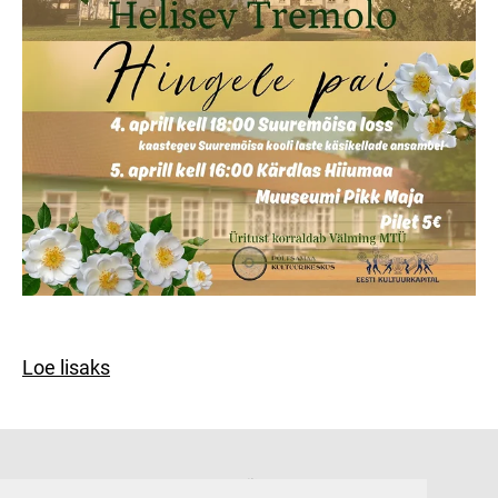
Loe lisaks
Suuremõisa loss