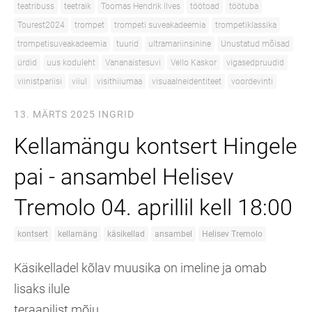
teatribuss
teetraik
Toomas Hendrik Ilves
töötoad
töötuba
Tourest2024
trompet
trompeti suveakadeemia
trompetiklassika
trompetisuveakadeemia
tuurid
ultramariinsinine
Unustatud mõisad
ürdid
uus koduleht
Vananaistesuvi
Vello Kaskor
vigasedpruudid
viinistpariisi
viiul
visithiiumaa
visuaalneidentiteet
voordevinti
13. MÄRTS 2025
INGRID
Kellamängu kontsert Hingele
pai - ansambel Helisev
Tremolo 04. aprillil kell 18:00
kontsert
kellamäng
käsikellad
ansambel
Helisev Tremolo
Käsikelladel kõlav muusika on imeline ja omab
lisaks ilule
teraapilist mõju.