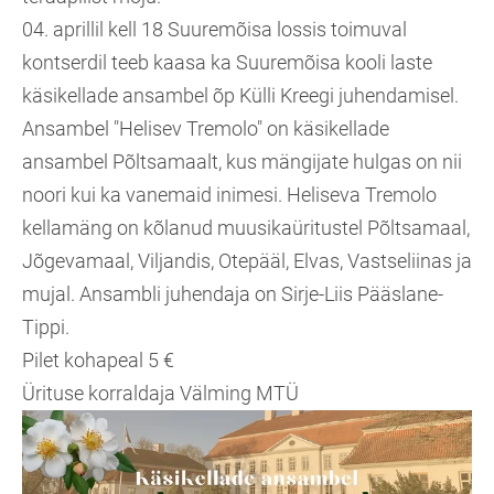
04. aprillil kell 18 Suuremõisa lossis toimuval
kontserdil teeb kaasa ka Suuremõisa kooli laste
käsikellade ansambel õp Külli Kreegi juhendamisel.
Ansambel "Helisev Tremolo" on käsikellade
ansambel Põltsamaalt, kus mängijate hulgas on nii
noori kui ka vanemaid inimesi. Heliseva Tremolo
kellamäng on kõlanud muusikaüritustel Põltsamaal,
Jõgevamaal, Viljandis, Otepääl, Elvas, Vastseliinas ja
mujal. Ansambli juhendaja on Sirje-Liis Pääslane-
Tippi.
Pilet kohapeal 5 €
Ürituse korraldaja Välming MTÜ