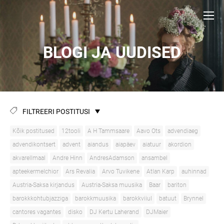
BLOGI JA UUDISED
FILTREERI POSTITUSI
Kõik postitused
12tooli
A H Tammsaare
Aavo Ots
advendiaeg
advendikontsert
advent
aiandus
aiapäev
aiatuur
akordion
akvarellmaal
Andre Hinn
AndresAdamson
ansambel
apteekermelchior
Ars Revalia
Arvo Tuvikene
Atlan Karp
auhinnad
Austria-Saksa kirjandus
Austria-Saksa muusika
Baar
bariton
barokkkohtubjazziga
barokkmuusika
barokkviiul
batuut
Brynnel
cantores vagantes
disko
DJ Kertu Laherand
DJMaier