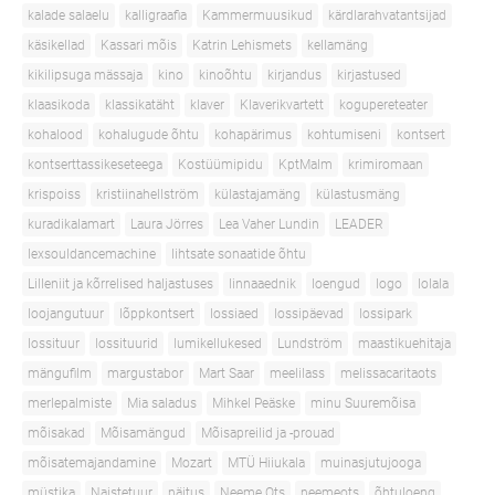
kalade salaelu
kalligraafia
Kammermuusikud
kärdlarahvatantsijad
käsikellad
Kassari mõis
Katrin Lehismets
kellamäng
kikilipsuga mässaja
kino
kinoõhtu
kirjandus
kirjastused
klaasikoda
klassikatäht
klaver
Klaverikvartett
kogupereteater
kohalood
kohalugude õhtu
kohapärimus
kohtumiseni
kontsert
kontserttassikeseteega
Kostüümipidu
KptMalm
krimiromaan
krispoiss
kristiinahellström
külastajamäng
külastusmäng
kuradikalamart
Laura Jörres
Lea Vaher Lundin
LEADER
lexsouldancemachine
lihtsate sonaatide õhtu
Lilleniit ja kõrrelised haljastuses
linnaaednik
loengud
logo
lolala
loojangutuur
lõppkontsert
lossiaed
lossipäevad
lossipark
lossituur
lossituurid
lumikellukesed
Lundström
maastikuehitaja
mängufilm
margustabor
Mart Saar
meelilass
melissacaritaots
merlepalmiste
Mia saladus
Mihkel Peäske
minu Suuremõisa
mõisakad
Mõisamängud
Mõisapreilid ja -prouad
mõisatemajandamine
Mozart
MTÜ Hiiukala
muinasjutujooga
müstika
Naistetuur
näitus
Neeme Ots
neemeots
õhtuloeng