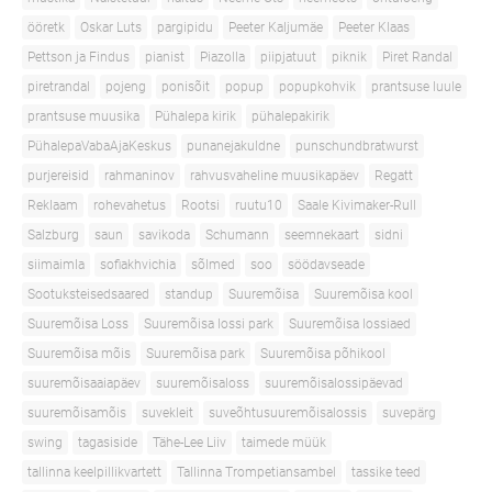
ööretk
Oskar Luts
pargipidu
Peeter Kaljumäe
Peeter Klaas
Pettson ja Findus
pianist
Piazolla
piipjatuut
piknik
Piret Randal
piretrandal
pojeng
ponisõit
popup
popupkohvik
prantsuse luule
prantsuse muusika
Pühalepa kirik
pühalepakirik
PühalepaVabaAjaKeskus
punanejakuldne
punschundbratwurst
purjereisid
rahmaninov
rahvusvaheline muusikapäev
Regatt
Reklaam
rohevahetus
Rootsi
ruutu10
Saale Kivimaker-Rull
Salzburg
saun
savikoda
Schumann
seemnekaart
sidni
siimaimla
sofiakhvichia
sõlmed
soo
söödavseade
Sootuksteisedsaared
standup
Suuremõisa
Suuremõisa kool
Suuremõisa Loss
Suuremõisa lossi park
Suuremõisa lossiaed
Suuremõisa mõis
Suuremõisa park
Suuremõisa põhikool
suuremõisaaiapäev
suuremõisaloss
suuremõisalossipäevad
suuremõisamõis
suvekleit
suveõhtusuuremõisalossis
suvepärg
swing
tagasiside
Tähe-Lee Liiv
taimede müük
tallinna keelpillikvartett
Tallinna Trompetiansambel
tassike teed