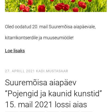
Oled oodatud 20. mail Suuremõisa aiapäevale,
kitarrikontserdile ja muuseumiööle!
Loe lisaks
27. APRILL 2021
KADI.MUSTASAAR
Suuremõisa aiapäev
“Pojengid ja kaunid kunstid”
15. mail 2021 lossi aias