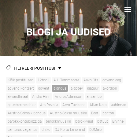
BLOGI JA UUDISED
FILTREERI POSTITUSI
Kõik postitused
12tooli
A H Tammsaare
Aavo Ots
advendiaeg
advendikontsert
advent
aiandus
aiapäev
aiatuur
akordion
akvarellmaal
Andre Hinn
AndresAdamson
ansambel
apteekermelchior
Ars Revalia
Arvo Tuvikene
Atlan Karp
auhinnad
Austria-Saksa kirjandus
Austria-Saksa muusika
Baar
bariton
barokkkohtubjazziga
barokkmuusika
barokkviiul
batuut
Brynnel
cantores vagantes
disko
DJ Kertu Laherand
DJMaier