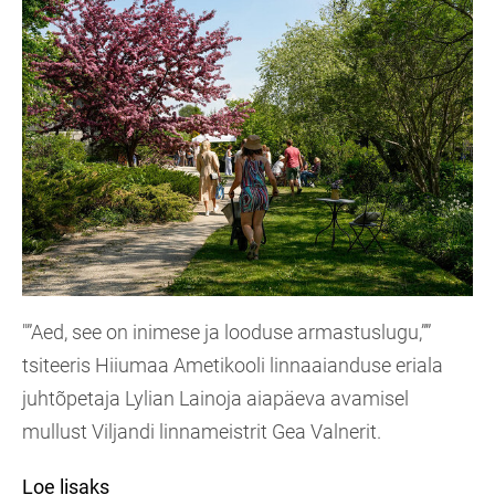
"”Aed, see on inimese ja looduse armastuslugu,””
tsiteeris Hiiumaa Ametikooli linnaaianduse eriala
juhtõpetaja Lylian Lainoja aiapäeva avamisel
mullust Viljandi linnameistrit Gea Valnerit.
Loe lisaks