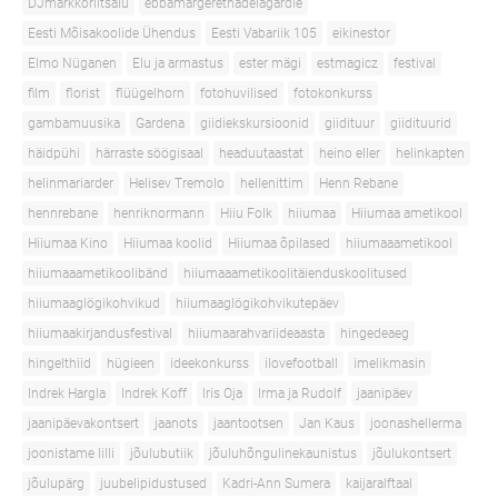
DJmarkkoriitsalu
ebbamargerethadelagardie
Eesti Mõisakoolide Ühendus
Eesti Vabariik 105
eikinestor
Elmo Nüganen
Elu ja armastus
ester mägi
estmagicz
festival
film
florist
flüügelhorn
fotohuvilised
fotokonkurss
gambamuusika
Gardena
giidiekskursioonid
giidituur
giidituurid
häidpühi
härraste söögisaal
headuutaastat
heino eller
helinkapten
helinmariarder
Helisev Tremolo
hellenittim
Henn Rebane
hennrebane
henriknormann
Hiiu Folk
hiiumaa
Hiiumaa ametikool
Hiiumaa Kino
Hiiumaa koolid
Hiiumaa õpilased
hiiumaaametikool
hiiumaaametikoolibänd
hiiumaaametikoolitäienduskoolitused
hiiumaaglögikohvikud
hiiumaaglögikohvikutepäev
hiiumaakirjandusfestival
hiiumaarahvariideaasta
hingedeaeg
hingelthiid
hügieen
ideekonkurss
ilovefootball
imelikmasin
Indrek Hargla
Indrek Koff
Iris Oja
Irma ja Rudolf
jaanipäev
jaanipäevakontsert
jaanots
jaantootsen
Jan Kaus
joonashellerma
joonistame lilli
jõulubutiik
jõuluhõngulinekaunistus
jõulukontsert
jõulupärg
juubelipidustused
Kadri-Ann Sumera
kaijaralftaal