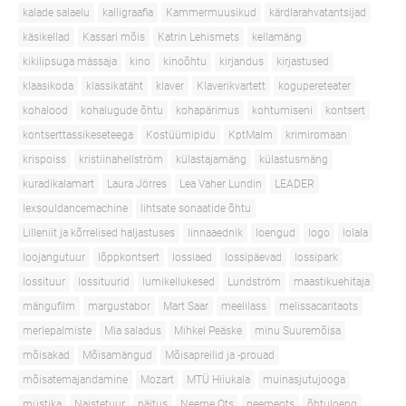
kalade salaelu
kalligraafia
Kammermuusikud
kärdlarahvatantsijad
käsikellad
Kassari mõis
Katrin Lehismets
kellamäng
kikilipsuga mässaja
kino
kinoõhtu
kirjandus
kirjastused
klaasikoda
klassikatäht
klaver
Klaverikvartett
kogupereteater
kohalood
kohalugude õhtu
kohapärimus
kohtumiseni
kontsert
kontserttassikeseteega
Kostüümipidu
KptMalm
krimiromaan
krispoiss
kristiinahellström
külastajamäng
külastusmäng
kuradikalamart
Laura Jörres
Lea Vaher Lundin
LEADER
lexsouldancemachine
lihtsate sonaatide õhtu
Lilleniit ja kõrrelised haljastuses
linnaaednik
loengud
logo
lolala
loojangutuur
lõppkontsert
lossiaed
lossipäevad
lossipark
lossituur
lossituurid
lumikellukesed
Lundström
maastikuehitaja
mängufilm
margustabor
Mart Saar
meelilass
melissacaritaots
merlepalmiste
Mia saladus
Mihkel Peäske
minu Suuremõisa
mõisakad
Mõisamängud
Mõisapreilid ja -prouad
mõisatemajandamine
Mozart
MTÜ Hiiukala
muinasjutujooga
müstika
Naistetuur
näitus
Neeme Ots
neemeots
õhtuloeng