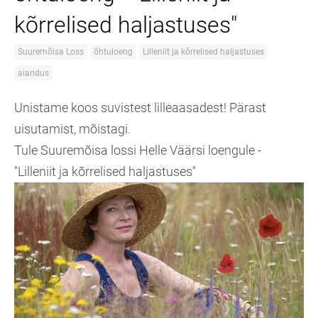
kõrrelised haljastuses"
Suuremõisa Loss
õhtuloeng
Lilleniit ja kõrrelised haljastuses
aiandus
Unistame koos suvistest lilleaasadest! Pärast
uisutamist, mõistagi.
Tule Suuremõisa lossi Helle Väärsi loengule -
"Lilleniit ja kõrrelised haljastuses"