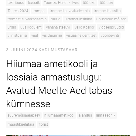
teatribuss
teetraik
Toomas Hendrik Ilves
töötoad
töötuba
Tourest2024
trompet
trompeti suveakadeemia
trompetiklassika
trompetisuveakadeemia
tuurid
ultramariinsinine
Unustatud mõisad
ürdid
uus koduleht
Vananaistesuvi
Vello Kaskor
vigasedpruudid
viinistpariisi
viiul
visithiiumaa
visuaalneidentiteet
voordevinti
3. JUUNI 2024
KADI.MUSTASAAR
Hiiumaa ametikooli ja
lossiaia armastuslugu:
Avatud Meelte Aed tabas
kümnesse
suuremõisaaiapäev
hiiumaaametikool
aiandus
linnaaednik
maastikuehitaja
florist