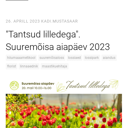
26. APRILL 2023
KADI.MUSTASAAR
"Tantsud lilledega".
Suuremõisa aiapäev 2023
hiiumaaametikool
suuremõisaloss
lossiaed
lossipark
aiandus
florist
linnaaednik
maastikuehitaja