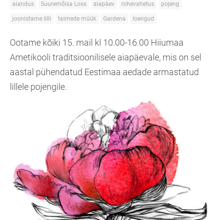
aiandus
Suuremõisa Loss
aiapäev
rohevahetus
pojeng
joonistame lilli
taimede müük
Gardena
loengud
Ootame kõiki 15. mail kl 10.00-16.00
Hiiumaa
Ametikooli traditsioonilisele aiapäevale, mis on sel
aastal pühendatud Eestimaa aedade armastatud
lillele pojengile.