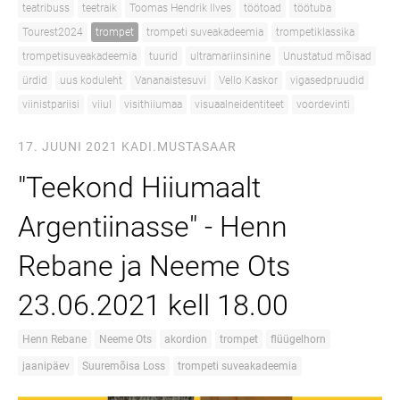
teatribuss
teetraik
Toomas Hendrik Ilves
töötoad
töötuba
Tourest2024
trompet
trompeti suveakadeemia
trompetiklassika
trompetisuveakadeemia
tuurid
ultramariinsinine
Unustatud mõisad
ürdid
uus koduleht
Vananaistesuvi
Vello Kaskor
vigasedpruudid
viinistpariisi
viiul
visithiiumaa
visuaalneidentiteet
voordevinti
17. JUUNI 2021
KADI.MUSTASAAR
"Teekond Hiiumaalt
Argentiinasse" - Henn
Rebane ja Neeme Ots
23.06.2021 kell 18.00
Henn Rebane
Neeme Ots
akordion
trompet
flüügelhorn
jaanipäev
Suuremõisa Loss
trompeti suveakadeemia