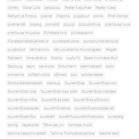
ööretk
Oskar Luts
pargipidu
Peeter Kaljumäe
Peeter Klaas
Pettson ja Findus
pianist
Piazolla
piipjatuut
piknik
Piret Randal
piretrandal
pojeng
ponisõit
popup
popupkohvik
prantsuse luule
prantsuse muusika
Pühalepa kirik
pühalepakirik
PühalepaVabaAjaKeskus
punanejakuldne
punschundbratwurst
purjereisid
rahmaninov
rahvusvaheline muusikapäev
Regatt
Reklaam
rohevahetus
Rootsi
ruutu10
Saale Kivimaker-Rull
Salzburg
saun
savikoda
Schumann
seemnekaart
sidni
siimaimla
sofiakhvichia
sõlmed
soo
söödavseade
Sootuksteisedsaared
standup
Suuremõisa
Suuremõisa kool
Suuremõisa Loss
Suuremõisa lossi park
Suuremõisa lossiaed
Suuremõisa mõis
Suuremõisa park
Suuremõisa põhikool
suuremõisaaiapäev
suuremõisaloss
suuremõisalossipäevad
suuremõisamõis
suvekleit
suveõhtusuuremõisalossis
suvepärg
swing
tagasiside
Tähe-Lee Liiv
taimede müük
tallinna keelpillikvartett
Tallinna Trompetiansambel
tassike teed