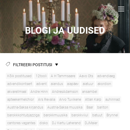
BLOGI JA UUDISED
FILTREERI POSTITUSI
Kõik postitused
12tooli
A H Tammsaare
Aavo Ots
advendiaeg
advendikontsert
advent
aiandus
aiapäev
aiatuur
akordion
akvarellmaal
Andre Hinn
AndresAdamson
ansambel
apteekermelchior
Ars Revalia
Arvo Tuvikene
Atlan Karp
auhinnad
Austria-Saksa kirjandus
Austria-Saksa muusika
Baar
bariton
barokkkohtubjazziga
barokkmuusika
barokkviiul
batuut
Brynnel
cantores vagantes
disko
DJ Kertu Laherand
DJMaier