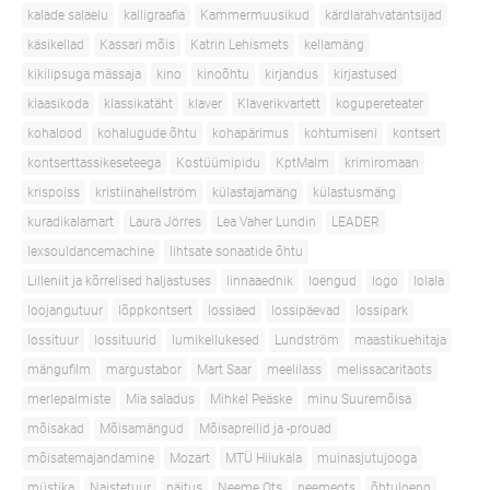
kalade salaelu
kalligraafia
Kammermuusikud
kärdlarahvatantsijad
käsikellad
Kassari mõis
Katrin Lehismets
kellamäng
kikilipsuga mässaja
kino
kinoõhtu
kirjandus
kirjastused
klaasikoda
klassikatäht
klaver
Klaverikvartett
kogupereteater
kohalood
kohalugude õhtu
kohapärimus
kohtumiseni
kontsert
kontserttassikeseteega
Kostüümipidu
KptMalm
krimiromaan
krispoiss
kristiinahellström
külastajamäng
külastusmäng
kuradikalamart
Laura Jörres
Lea Vaher Lundin
LEADER
lexsouldancemachine
lihtsate sonaatide õhtu
Lilleniit ja kõrrelised haljastuses
linnaaednik
loengud
logo
lolala
loojangutuur
lõppkontsert
lossiaed
lossipäevad
lossipark
lossituur
lossituurid
lumikellukesed
Lundström
maastikuehitaja
mängufilm
margustabor
Mart Saar
meelilass
melissacaritaots
merlepalmiste
Mia saladus
Mihkel Peäske
minu Suuremõisa
mõisakad
Mõisamängud
Mõisapreilid ja -prouad
mõisatemajandamine
Mozart
MTÜ Hiiukala
muinasjutujooga
müstika
Naistetuur
näitus
Neeme Ots
neemeots
õhtuloeng