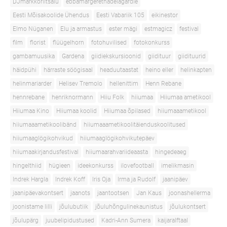
DJmarkkoriitsalu
ebbamargerethadelagardie
Eesti Mõisakoolide Ühendus
Eesti Vabariik 105
eikinestor
Elmo Nüganen
Elu ja armastus
ester mägi
estmagicz
festival
film
florist
flüügelhorn
fotohuvilised
fotokonkurss
gambamuusika
Gardena
giidiekskursioonid
giidituur
giidituurid
häidpühi
härraste söögisaal
headuutaastat
heino eller
helinkapten
helinmariarder
Helisev Tremolo
hellenittim
Henn Rebane
hennrebane
henriknormann
Hiiu Folk
hiiumaa
Hiiumaa ametikool
Hiiumaa Kino
Hiiumaa koolid
Hiiumaa õpilased
hiiumaaametikool
hiiumaaametikoolibänd
hiiumaaametikoolitäienduskoolitused
hiiumaaglögikohvikud
hiiumaaglögikohvikutepäev
hiiumaakirjandusfestival
hiiumaarahvariideaasta
hingedeaeg
hingelthiid
hügieen
ideekonkurss
ilovefootball
imelikmasin
Indrek Hargla
Indrek Koff
Iris Oja
Irma ja Rudolf
jaanipäev
jaanipäevakontsert
jaanots
jaantootsen
Jan Kaus
joonashellerma
joonistame lilli
jõulubutiik
jõuluhõngulinekaunistus
jõulukontsert
jõulupärg
juubelipidustused
Kadri-Ann Sumera
kaijaralftaal