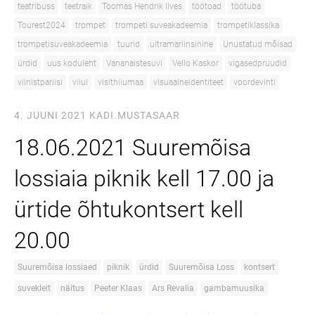
teatribuss
teetraik
Toomas Hendrik Ilves
töötoad
töötuba
Tourest2024
trompet
trompeti suveakadeemia
trompetiklassika
trompetisuveakadeemia
tuurid
ultramariinsinine
Unustatud mõisad
ürdid
uus koduleht
Vananaistesuvi
Vello Kaskor
vigasedpruudid
viinistpariisi
viiul
visithiiumaa
visuaalneidentiteet
voordevinti
4. JUUNI 2021
KADI.MUSTASAAR
18.06.2021 Suuremõisa
lossiaia piknik kell 17.00 ja
ürtide õhtukontsert kell
20.00
Suuremõisa lossiaed
piknik
ürdid
Suuremõisa Loss
kontsert
suvekleit
näitus
Peeter Klaas
Ars Revalia
gambamuusika