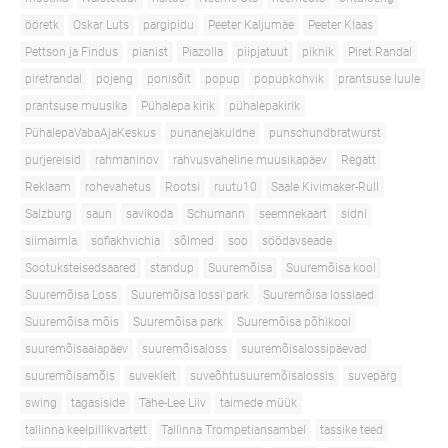
ööretk
Oskar Luts
pargipidu
Peeter Kaljumäe
Peeter Klaas
Pettson ja Findus
pianist
Piazolla
piipjatuut
piknik
Piret Randal
piretrandal
pojeng
ponisõit
popup
popupkohvik
prantsuse luule
prantsuse muusika
Pühalepa kirik
pühalepakirik
PühalepaVabaAjaKeskus
punanejakuldne
punschundbratwurst
purjereisid
rahmaninov
rahvusvaheline muusikapäev
Regatt
Reklaam
rohevahetus
Rootsi
ruutu10
Saale Kivimaker-Rull
Salzburg
saun
savikoda
Schumann
seemnekaart
sidni
siimaimla
sofiakhvichia
sõlmed
soo
söödavseade
Sootuksteisedsaared
standup
Suuremõisa
Suuremõisa kool
Suuremõisa Loss
Suuremõisa lossi park
Suuremõisa lossiaed
Suuremõisa mõis
Suuremõisa park
Suuremõisa põhikool
suuremõisaaiapäev
suuremõisaloss
suuremõisalossipäevad
suuremõisamõis
suvekleit
suveõhtusuuremõisalossis
suvepärg
swing
tagasiside
Tähe-Lee Liiv
taimede müük
tallinna keelpillikvartett
Tallinna Trompetiansambel
tassike teed