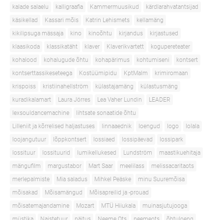
kalade salaelu
kalligraafia
Kammermuusikud
kärdlarahvatantsijad
käsikellad
Kassari mõis
Katrin Lehismets
kellamäng
kikilipsuga mässaja
kino
kinoõhtu
kirjandus
kirjastused
klaasikoda
klassikatäht
klaver
Klaverikvartett
kogupereteater
kohalood
kohalugude õhtu
kohapärimus
kohtumiseni
kontsert
kontserttassikeseteega
Kostüümipidu
KptMalm
krimiromaan
krispoiss
kristiinahellström
külastajamäng
külastusmäng
kuradikalamart
Laura Jörres
Lea Vaher Lundin
LEADER
lexsouldancemachine
lihtsate sonaatide õhtu
Lilleniit ja kõrrelised haljastuses
linnaaednik
loengud
logo
lolala
loojangutuur
lõppkontsert
lossiaed
lossipäevad
lossipark
lossituur
lossituurid
lumikellukesed
Lundström
maastikuehitaja
mängufilm
margustabor
Mart Saar
meelilass
melissacaritaots
merlepalmiste
Mia saladus
Mihkel Peäske
minu Suuremõisa
mõisakad
Mõisamängud
Mõisapreilid ja -prouad
mõisatemajandamine
Mozart
MTÜ Hiiukala
muinasjutujooga
müstika
Naistetuur
näitus
Neeme Ots
neemeots
õhtuloeng