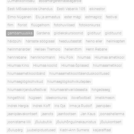
DJmarkkoriitsalu
ebbamargerethadelagardie
Eesti Mõisakoolide Ühendus
Eesti Vabariik 105
eikinestor
Elmo Nüganen
Elu ja armastus
ester mägi
estmagicz
festival
film
florist
flüügelhorn
fotohuvilised
fotokonkurss
gambamuusika
Gardena
giidiekskursioonid
giidituur
giidituurid
häidpühi
härraste söögisaal
headuutaastat
heino eller
helinkapten
helinmariarder
Helisev Tremolo
hellenittim
Henn Rebane
hennrebane
henriknormann
Hiiu Folk
hiiumaa
Hiiumaa ametikool
Hiiumaa Kino
Hiiumaa koolid
Hiiumaa õpilased
hiiumaaametikool
hiiumaaametikoolibänd
hiiumaaametikoolitäienduskoolitused
hiiumaaglögikohvikud
hiiumaaglögikohvikutepäev
hiiumaakirjandusfestival
hiiumaarahvariideaasta
hingedeaeg
hingelthiid
hügieen
ideekonkurss
ilovefootball
imelikmasin
Indrek Hargla
Indrek Koff
Iris Oja
Irma ja Rudolf
jaanipäev
jaanipäevakontsert
jaanots
jaantootsen
Jan Kaus
joonashellerma
joonistame lilli
jõulubutiik
jõuluhõngulinekaunistus
jõulukontsert
jõulupärg
juubelipidustused
Kadri-Ann Sumera
kaijaralftaal