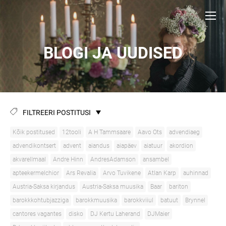
BLOGI JA UUDISED
FILTREERI POSTITUSI
Kõik postitused
12tooli
A H Tammsaare
Aavo Ots
advendiaeg
advendikontsert
advent
aiandus
aiapäev
aiatuur
akordion
akvarellmaal
Andre Hinn
AndresAdamson
ansambel
apteekermelchior
Ars Revalia
Arvo Tuvikene
Atlan Karp
auhinnad
Austria-Saksa kirjandus
Austria-Saksa muusika
Baar
bariton
barokkkohtubjazziga
barokkmuusika
barokkviiul
batuut
Brynnel
cantores vagantes
disko
DJ Kertu Laherand
DJMaier