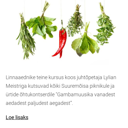
Linnaaednike teine kursus koos juhtõpetaja Lylian
Meistriga kutsuvad kõiki Suuremõisa piknikule ja
ürtide õhtukontserdile "Gambamuusika vanadest
aedadest paljudest aegadest”.
Loe lisaks