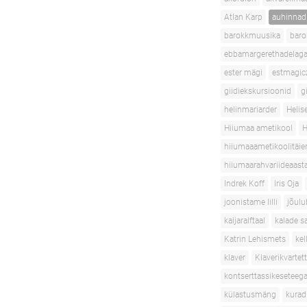
Atlan Karp
auhinnad
barokkmuusika
baro
ebbamargerethadelaga
ester mägi
estmagic
giidiekskursioonid
g
helinmariarder
Helis
Hiiumaa ametikool
H
hiiumaaametikoolitäie
hiiumaarahvariideaast
Indrek Koff
Iris Oja
joonistame lilli
jõulu
kaijaralftaal
kalade s
Katrin Lehismets
ke
klaver
Klaverikvartett
kontserttassikeseteeg
külastusmäng
kurad