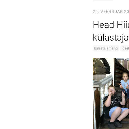
25. VEEBRUAR 2
Head Hii
külastaj
külastajamäng
idee