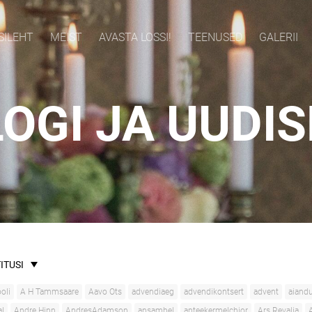
SILEHT
MEIST
AVASTA LOSSI!
TEENUSED
GALERII
OGI JA UUDI
ITUSI
oli
A H Tammsaare
Aavo Ots
advendiaeg
advendikontsert
advent
aiand
al
Andre Hinn
AndresAdamson
ansambel
apteekermelchior
Ars Revalia