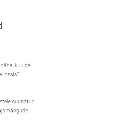
d
, näha, kuulda
a lossis?
stele suunatud
tajamängude