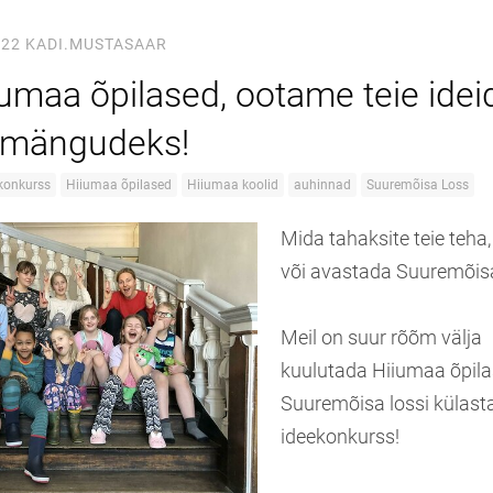
022
KADI.MUSTASAAR
umaa õpilased, ootame teie idei
amängudeks!
konkurss
Hiiumaa õpilased
Hiiumaa koolid
auhinnad
Suuremõisa Loss
Mida tahaksite teie teha
või avastada Suuremõis
Meil on suur rõõm välja
kuulutada Hiiumaa õpila
Suuremõisa lossi külas
ideekonkurss!