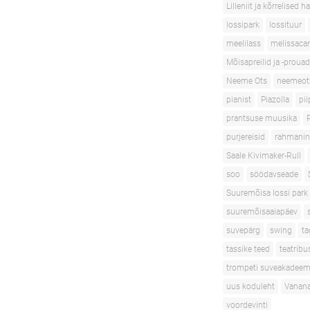
Lilleniit ja kõrrelised h
lossipark
lossituur
meelilass
melissacar
Mõisapreilid ja -prouad
Neeme Ots
neemeot
pianist
Piazolla
pii
prantsuse muusika
purjereisid
rahmani
Saale Kivimaker-Rull
soo
söödavseade
Suuremõisa lossi park
suuremõisaaiapäev
suvepärg
swing
ta
tassike teed
teatribu
trompeti suveakadeem
uus koduleht
Vanana
voordevinti