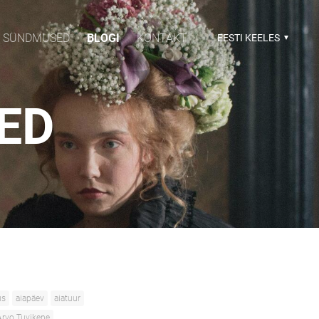
SÜNDMUSED
BLOGI
KONTAKT
EESTI KEELES
SED
us
aiapäev
aiatuur
Arvo Tuvikene