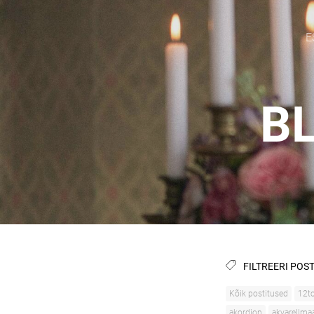
E
BL
FILTREERI POST
Kõik postitused
12to
akordion
akvarellma