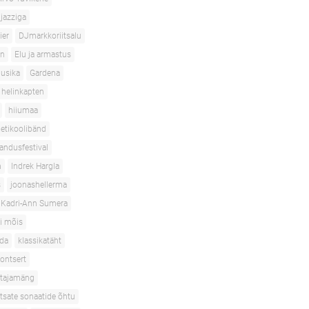
jazziga
ier
DJmarkkoriitsalu
en
Elu ja armastus
usika
Gardena
helinkapten
hiiumaa
etikoolibänd
andusfestival
n
Indrek Hargla
s
joonashellerma
Kadri-Ann Sumera
i mõis
oda
klassikatäht
ontsert
stajamäng
htsate sonaatide õhtu