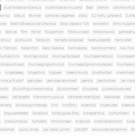
Austria-Saksa kirjandus
Austria-Saksa muusika
Baar
bariton
barokkkohtub
kkviiul
batuut
Brynnel
cantores vagantes
disko
DJ Kertu Laherand
DJMa
rdie
Eesti Mõisakoolide Ühendus
Eesti Vabariik 105
eikinestor
Elmo Nügan
z
festival
film
florist
flüügelhorn
fotohuvilised
fotokonkurss
gambamu
iidituur
giidituurid
häidpühi
härraste söögisaal
headuutaastat
heino eller
ev Tremolo
hellenittim
Henn Rebane
hennrebane
henriknormann
Hiiu Folk
iiumaa Kino
Hiiumaa koolid
Hiiumaa õpilased
hiiumaaametikool
hiiumaaam
nduskoolitused
hiiumaaglögikohvikud
hiiumaaglögikohvikutepäev
hiiumaakirj
a
hingedeaeg
hingelthiid
hügieen
ideekonkurss
ilovefootball
imelikmasi
Irma ja Rudolf
jaanipäev
jaanipäevakontsert
jaanots
jaantootsen
Jan Kau
butiik
jõuluhõngulinekaunistus
jõulukontsert
jõulupärg
juubelipidustused
alaelu
kalligraafia
Kammermuusikud
kärdlarahvatantsijad
käsikellad
Kassar
llamäng
kikilipsuga mässaja
kino
kinoõhtu
kirjandus
kirjastused
klaasik
kogupereteater
kohalood
kohalugude õhtu
kohapärimus
kohtumiseni
k
a
Kostüümipidu
KptMalm
krimiromaan
krispoiss
kristiinahellström
küla
ikalamart
Laura Jörres
Lea Vaher Lundin
LEADER
lexsouldancemachine
li