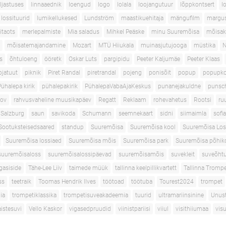
aljastuses
linnaaednik
loengud
logo
lolala
loojangutuur
lõppkontsert
l
lossituurid
lumikellukesed
Lundström
maastikuehitaja
mängufilm
margus
itaots
merlepalmiste
Mia saladus
Mihkel Peäske
minu Suuremõisa
mõisak
mõisatemajandamine
Mozart
MTÜ Hiiukala
muinasjutujooga
müstika
N
s
õhtuloeng
ööretk
Oskar Luts
pargipidu
Peeter Kaljumäe
Peeter Klaas
pjatuut
piknik
Piret Randal
piretrandal
pojeng
ponisõit
popup
popupko
Pühalepa kirik
pühalepakirik
PühalepaVabaAjaKeskus
punanejakuldne
punsc
nov
rahvusvaheline muusikapäev
Regatt
Reklaam
rohevahetus
Rootsi
ru
Salzburg
saun
savikoda
Schumann
seemnekaart
sidni
siimaimla
sofi
Sootuksteisedsaared
standup
Suuremõisa
Suuremõisa kool
Suuremõisa Los
Suuremõisa lossiaed
Suuremõisa mõis
Suuremõisa park
Suuremõisa põhik
suuremõisaloss
suuremõisalossipäevad
suuremõisamõis
suvekleit
suveõhtu
gasiside
Tähe-Lee Liiv
taimede müük
tallinna keelpillikvartett
Tallinna Tromp
ss
teetraik
Toomas Hendrik Ilves
töötoad
töötuba
Tourest2024
trompet
ia
trompetiklassika
trompetisuveakadeemia
tuurid
ultramariinsinine
Unus
istesuvi
Vello Kaskor
vigasedpruudid
viinistpariisi
viiul
visithiiumaa
vis