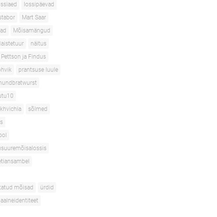
ossiaed
lossipäevad
tabor
Mart Saar
ad
Mõisamängud
aistetuur
näitus
Pettson ja Findus
hvik
prantsuse luule
hundbratwurst
utu10
akhvichia
sõlmed
s
ool
suuremõisalossis
etiansambel
tatud mõisad
ürdid
uaalneidentiteet