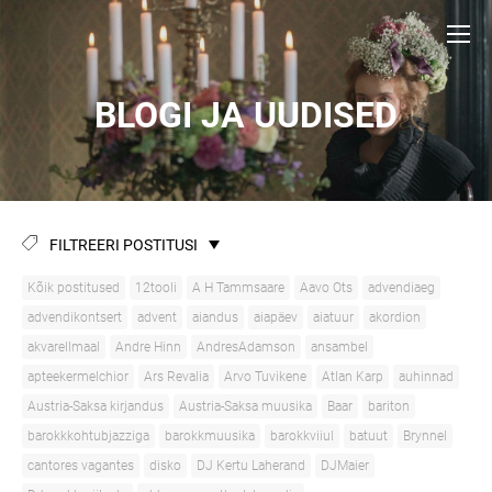
BLOGI JA UUDISED
FILTREERI POSTITUSI
Kõik postitused
12tooli
A H Tammsaare
Aavo Ots
advendiaeg
advendikontsert
advent
aiandus
aiapäev
aiatuur
akordion
akvarellmaal
Andre Hinn
AndresAdamson
ansambel
apteekermelchior
Ars Revalia
Arvo Tuvikene
Atlan Karp
auhinnad
Austria-Saksa kirjandus
Austria-Saksa muusika
Baar
bariton
barokkkohtubjazziga
barokkmuusika
barokkviiul
batuut
Brynnel
cantores vagantes
disko
DJ Kertu Laherand
DJMaier