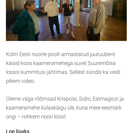
Kolm Eesti noorte poolt armastatud juutuuberit
käisid koos kaameramehega suvel Suuremõisa
lossis kummitusi jahtimas. Sellest sündis ka veidi
pikem video.
Oleme väga rõõmsad Krispoisi, Sidni, Estmagiczi ja
kaameramehe külaskäigu üle, kuna meie eesmärk
ongi – rohkem noori lossi!
Loe lisaks