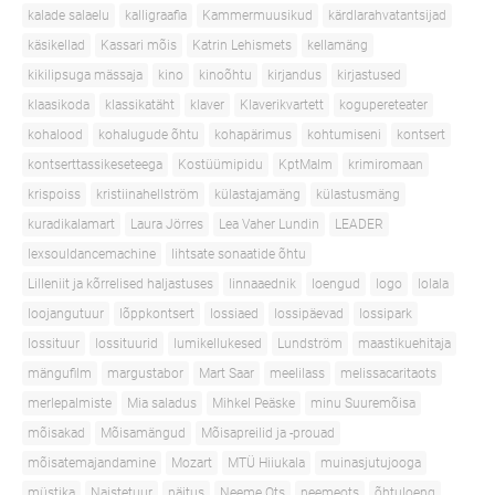
kalade salaelu
kalligraafia
Kammermuusikud
kärdlarahvatantsijad
käsikellad
Kassari mõis
Katrin Lehismets
kellamäng
kikilipsuga mässaja
kino
kinoõhtu
kirjandus
kirjastused
klaasikoda
klassikatäht
klaver
Klaverikvartett
kogupereteater
kohalood
kohalugude õhtu
kohapärimus
kohtumiseni
kontsert
kontserttassikeseteega
Kostüümipidu
KptMalm
krimiromaan
krispoiss
kristiinahellström
külastajamäng
külastusmäng
kuradikalamart
Laura Jörres
Lea Vaher Lundin
LEADER
lexsouldancemachine
lihtsate sonaatide õhtu
Lilleniit ja kõrrelised haljastuses
linnaaednik
loengud
logo
lolala
loojangutuur
lõppkontsert
lossiaed
lossipäevad
lossipark
lossituur
lossituurid
lumikellukesed
Lundström
maastikuehitaja
mängufilm
margustabor
Mart Saar
meelilass
melissacaritaots
merlepalmiste
Mia saladus
Mihkel Peäske
minu Suuremõisa
mõisakad
Mõisamängud
Mõisapreilid ja -prouad
mõisatemajandamine
Mozart
MTÜ Hiiukala
muinasjutujooga
müstika
Naistetuur
näitus
Neeme Ots
neemeots
õhtuloeng