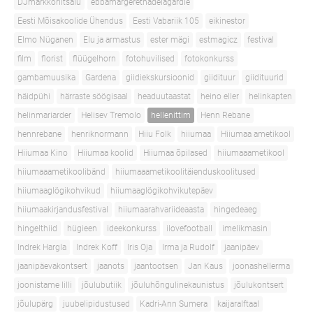
DJmarkkoriitsalu
ebbamargerethadelagardie
Eesti Mõisakoolide Ühendus
Eesti Vabariik 105
eikinestor
Elmo Nüganen
Elu ja armastus
ester mägi
estmagicz
festival
film
florist
flüügelhorn
fotohuvilised
fotokonkurss
gambamuusika
Gardena
giidiekskursioonid
giidituur
giidituurid
häidpühi
härraste söögisaal
headuutaastat
heino eller
helinkapten
helinmariarder
Helisev Tremolo
hellenittim
Henn Rebane
hennrebane
henriknormann
Hiiu Folk
hiiumaa
Hiiumaa ametikool
Hiiumaa Kino
Hiiumaa koolid
Hiiumaa õpilased
hiiumaaametikool
hiiumaaametikoolibänd
hiiumaaametikoolitäienduskoolitused
hiiumaaglögikohvikud
hiiumaaglögikohvikutepäev
hiiumaakirjandusfestival
hiiumaarahvariideaasta
hingedeaeg
hingelthiid
hügieen
ideekonkurss
ilovefootball
imelikmasin
Indrek Hargla
Indrek Koff
Iris Oja
Irma ja Rudolf
jaanipäev
jaanipäevakontsert
jaanots
jaantootsen
Jan Kaus
joonashellerma
joonistame lilli
jõulubutiik
jõuluhõngulinekaunistus
jõulukontsert
jõulupärg
juubelipidustused
Kadri-Ann Sumera
kaijaralftaal