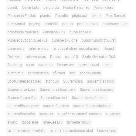
ööretk
Oskar Luts
pargipidu
Peeter Kaljumäe
Peeter Klaas
Pettson ja Findus
pianist
Piazolla
piipjatuut
piknik
Piret Randal
piretrandal
pojeng
ponisõit
popup
popupkohvik
prantsuse luule
prantsuse muusika
Pühalepa kirik
pühalepakirik
PühalepaVabaAjaKeskus
punanejakuldne
punschundbratwurst
purjereisid
rahmaninov
rahvusvaheline muusikapäev
Regatt
Reklaam
rohevahetus
Rootsi
ruutu10
Saale Kivimaker-Rull
Salzburg
saun
savikoda
Schumann
seemnekaart
sidni
siimaimla
sofiakhvichia
sõlmed
soo
söödavseade
Sootuksteisedsaared
standup
Suuremõisa
Suuremõisa kool
Suuremõisa Loss
Suuremõisa lossi park
Suuremõisa lossiaed
Suuremõisa mõis
Suuremõisa park
Suuremõisa põhikool
suuremõisaaiapäev
suuremõisaloss
suuremõisalossipäevad
suuremõisamõis
suvekleit
suveõhtusuuremõisalossis
suvepärg
swing
tagasiside
Tähe-Lee Liiv
taimede müük
tallinna keelpillikvartett
Tallinna Trompetiansambel
tassike teed