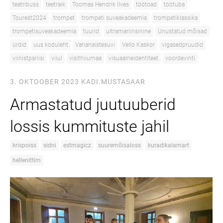
teatribuss
teetraik
Toomas Hendrik Ilves
töötoad
töötuba
Tourest2024
trompet
trompeti suveakadeemia
trompetiklassika
trompetisuveakadeemia
tuurid
ultramariinsinine
Unustatud mõisad
ürdid
uus koduleht
Vananaistesuvi
Vello Kaskor
vigasedpruudid
viinistpariisi
viiul
visithiiumaa
visuaalneidentiteet
voordevinti
3. OKTOOBER 2023
KADI.MUSTASAAR
Armastatud juutuuberid
lossis kummituste jahil
krispoiss
sidni
estmagicz
suuremõisaloss
kuradikalamart
hellenittim