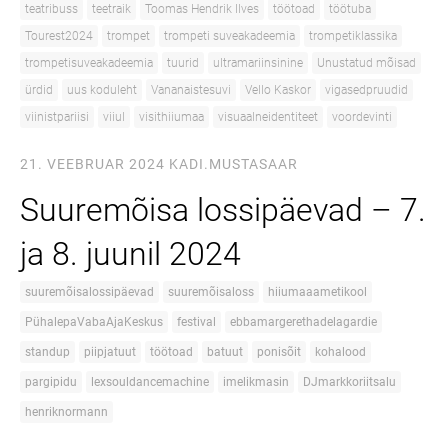
teatribuss
teetraik
Toomas Hendrik Ilves
töötoad
töötuba
Tourest2024
trompet
trompeti suveakadeemia
trompetiklassika
trompetisuveakadeemia
tuurid
ultramariinsinine
Unustatud mõisad
ürdid
uus koduleht
Vananaistesuvi
Vello Kaskor
vigasedpruudid
viinistpariisi
viiul
visithiiumaa
visuaalneidentiteet
voordevinti
21. VEEBRUAR 2024
KADI.MUSTASAAR
Suuremõisa lossipäevad – 7.
ja 8. juunil 2024
suuremõisalossipäevad
suuremõisaloss
hiiumaaametikool
PühalepaVabaAjaKeskus
festival
ebbamargerethadelagardie
standup
piipjatuut
töötoad
batuut
ponisõit
kohalood
pargipidu
lexsouldancemachine
imelikmasin
DJmarkkoriitsalu
henriknormann