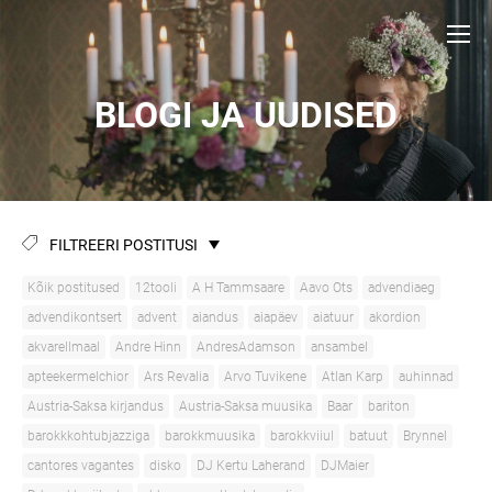
BLOGI JA UUDISED
FILTREERI POSTITUSI
Kõik postitused
12tooli
A H Tammsaare
Aavo Ots
advendiaeg
advendikontsert
advent
aiandus
aiapäev
aiatuur
akordion
akvarellmaal
Andre Hinn
AndresAdamson
ansambel
apteekermelchior
Ars Revalia
Arvo Tuvikene
Atlan Karp
auhinnad
Austria-Saksa kirjandus
Austria-Saksa muusika
Baar
bariton
barokkkohtubjazziga
barokkmuusika
barokkviiul
batuut
Brynnel
cantores vagantes
disko
DJ Kertu Laherand
DJMaier