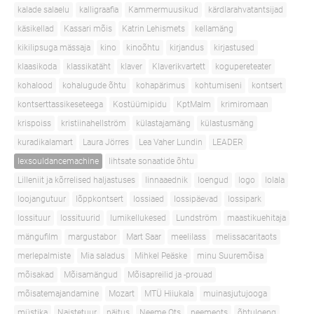
kalade salaelu
kalligraafia
Kammermuusikud
kärdlarahvatantsijad
käsikellad
Kassari mõis
Katrin Lehismets
kellamäng
kikilipsuga mässaja
kino
kinoõhtu
kirjandus
kirjastused
klaasikoda
klassikatäht
klaver
Klaverikvartett
kogupereteater
kohalood
kohalugude õhtu
kohapärimus
kohtumiseni
kontsert
kontserttassikeseteega
Kostüümipidu
KptMalm
krimiromaan
krispoiss
kristiinahellström
külastajamäng
külastusmäng
kuradikalamart
Laura Jörres
Lea Vaher Lundin
LEADER
lexsouldancemachine
lihtsate sonaatide õhtu
Lilleniit ja kõrrelised haljastuses
linnaaednik
loengud
logo
lolala
loojangutuur
lõppkontsert
lossiaed
lossipäevad
lossipark
lossituur
lossituurid
lumikellukesed
Lundström
maastikuehitaja
mängufilm
margustabor
Mart Saar
meelilass
melissacaritaots
merlepalmiste
Mia saladus
Mihkel Peäske
minu Suuremõisa
mõisakad
Mõisamängud
Mõisapreilid ja -prouad
mõisatemajandamine
Mozart
MTÜ Hiiukala
muinasjutujooga
müstika
Naistetuur
näitus
Neeme Ots
neemeots
õhtuloeng