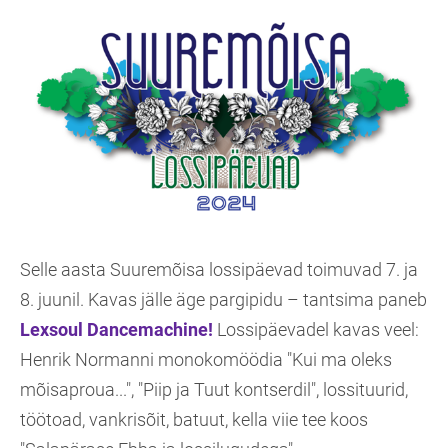
Selle aasta Suuremõisa lossipäevad toimuvad 7. ja
8. juunil. Kavas jälle äge pargipidu – tantsima paneb
Lexsoul Dancemachine!
Lossipäevadel kavas veel:
Henrik Normanni monokomöödia "Kui ma oleks
mõisaproua...", "Piip ja Tuut kontserdil", lossituurid,
töötoad, vankrisõit, batuut, kella viie tee koos