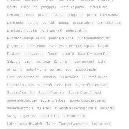
ööretk
Oskar Luts
pargipidu
Peeter Kaljumäe
Peeter Klaas
Pettson ja Findus
pianist
Piazolla
piipjatuut
piknik
Piret Randal
piretrandal
pojeng
ponisõit
popup
popupkohvik
prantsuse luule
prantsuse muusika
Pühalepa kirik
pühalepakirik
PühalepaVabaAjaKeskus
punanejakuldne
punschundbratwurst
purjereisid
rahmaninov
rahvusvaheline muusikapäev
Regatt
Reklaam
rohevahetus
Rootsi
ruutu10
Saale Kivimaker-Rull
Salzburg
saun
savikoda
Schumann
seemnekaart
sidni
siimaimla
sofiakhvichia
sõlmed
soo
söödavseade
Sootuksteisedsaared
standup
Suuremõisa
Suuremõisa kool
Suuremõisa Loss
Suuremõisa lossi park
Suuremõisa lossiaed
Suuremõisa mõis
Suuremõisa park
Suuremõisa põhikool
suuremõisaaiapäev
suuremõisaloss
suuremõisalossipäevad
suuremõisamõis
suvekleit
suveõhtusuuremõisalossis
suvepärg
swing
tagasiside
Tähe-Lee Liiv
taimede müük
tallinna keelpillikvartett
Tallinna Trompetiansambel
tassike teed