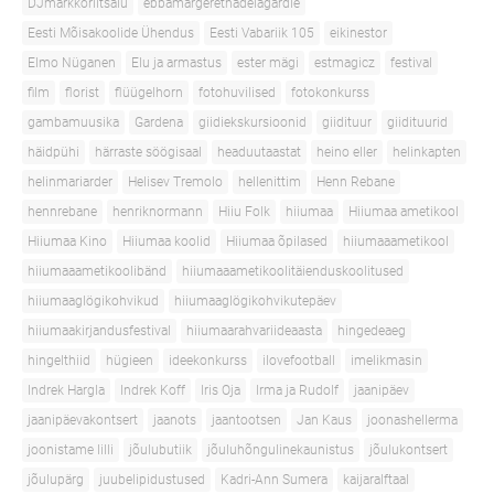
DJmarkkoriitsalu
ebbamargerethadelagardie
Eesti Mõisakoolide Ühendus
Eesti Vabariik 105
eikinestor
Elmo Nüganen
Elu ja armastus
ester mägi
estmagicz
festival
film
florist
flüügelhorn
fotohuvilised
fotokonkurss
gambamuusika
Gardena
giidiekskursioonid
giidituur
giidituurid
häidpühi
härraste söögisaal
headuutaastat
heino eller
helinkapten
helinmariarder
Helisev Tremolo
hellenittim
Henn Rebane
hennrebane
henriknormann
Hiiu Folk
hiiumaa
Hiiumaa ametikool
Hiiumaa Kino
Hiiumaa koolid
Hiiumaa õpilased
hiiumaaametikool
hiiumaaametikoolibänd
hiiumaaametikoolitäienduskoolitused
hiiumaaglögikohvikud
hiiumaaglögikohvikutepäev
hiiumaakirjandusfestival
hiiumaarahvariideaasta
hingedeaeg
hingelthiid
hügieen
ideekonkurss
ilovefootball
imelikmasin
Indrek Hargla
Indrek Koff
Iris Oja
Irma ja Rudolf
jaanipäev
jaanipäevakontsert
jaanots
jaantootsen
Jan Kaus
joonashellerma
joonistame lilli
jõulubutiik
jõuluhõngulinekaunistus
jõulukontsert
jõulupärg
juubelipidustused
Kadri-Ann Sumera
kaijaralftaal