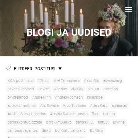
BLOGI JA UUDISED
FILTREERI POSTITUSI
Kõik postitused
12tooli
A H Tammsaare
Aavo Ots
advendiaeg
advendikontsert
advent
aiandus
aiapäev
aiatuur
akordion
akvarellmaal
Andre Hinn
AndresAdamson
ansambel
apteekermelchior
Ars Revalia
Arvo Tuvikene
Atlan Karp
auhinnad
Austria-Saksa kirjandus
Austria-Saksa muusika
Baar
bariton
barokkkohtubjazziga
barokkmuusika
barokkviiul
batuut
Brynnel
cantores vagantes
disko
DJ Kertu Laherand
DJMaier