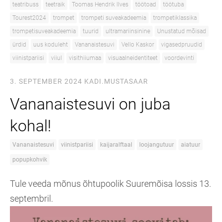
teatribuss
teetraik
Toomas Hendrik Ilves
töötoad
töötuba
Tourest2024
trompet
trompeti suveakadeemia
trompetiklassika
trompetisuveakadeemia
tuurid
ultramariinsinine
Unustatud mõisad
ürdid
uus koduleht
Vananaistesuvi
Vello Kaskor
vigasedpruudid
viinistpariisi
viiul
visithiiumaa
visuaalneidentiteet
voordevinti
3. SEPTEMBER 2024
KADI.MUSTASAAR
Vananaistesuvi on juba
kohal!
Vananaistesuvi
viinistpariisi
kaijaralftaal
loojangutuur
aiatuur
popupkohvik
Tule veeda mõnus õhtupoolik Suuremõisa lossis 13.
septembril.