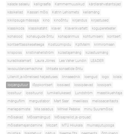
kalade salaelu
kalligraafia
Kammermuusikud
kärdlarahvatantsijad
käsikellad
Kassari mõis
Katrin Lehismets
kellamäng
kikilipsuga mässaja
kino
kinoõhtu
kirjandus
kirjastused
klaasikoda
klassikatäht
klaver
Klaverikvartett
kogupereteater
kohalood
kohalugude õhtu
kohapärimus
kohtumiseni
kontsert
kontserttassikeseteega
Kostüümipidu
KptMalm
krimiromaan
krispoiss
kristiinahellström
külastajamäng
külastusmäng
kuradikalamart
Laura Jörres
Lea Vaher Lundin
LEADER
lexsouldancemachine
lihtsate sonaatide õhtu
Lilleniit ja kõrrelised haljastuses
linnaaednik
loengud
logo
lolala
loojangutuur
lõppkontsert
lossiaed
lossipäevad
lossipark
lossituur
lossituurid
lumikellukesed
Lundström
maastikuehitaja
mängufilm
margustabor
Mart Saar
meelilass
melissacaritaots
merlepalmiste
Mia saladus
Mihkel Peäske
minu Suuremõisa
mõisakad
Mõisamängud
Mõisapreilid ja -prouad
mõisatemajandamine
Mozart
MTÜ Hiiukala
muinasjutujooga
müstika
Naistetuur
näitus
Neeme Ots
neemeots
õhtuloeng