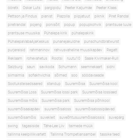
ööretk
Oskar Luts
pargipidu
Peeter Kaljumäe
Peeter Klaas
Pettson ja Findus
pianist
Piazolla
piipjatuut
piknik
Piret Randal
piretrandal
pojeng
ponisõit
popup
popupkohvik
prantsuse luule
prantsuse muusika
Pühalepa kirik
pühalepakirik
PühalepaVabaAjaKeskus
punanejakuldne
punschundbratwurst
purjereisid
rahmaninov
rahvusvaheline muusikapäev
Regatt
Reklaam
rohevahetus
Rootsi
ruutu10
Saale Kivimaker-Rull
Salzburg
saun
savikoda
Schumann
seemnekaart
sidni
siimaimla
sofiakhvichia
sõlmed
soo
söödavseade
Sootuksteisedsaared
standup
Suuremõisa
Suuremõisa kool
Suuremõisa Loss
Suuremõisa lossi park
Suuremõisa lossiaed
Suuremõisa mõis
Suuremõisa park
Suuremõisa põhikool
suuremõisaaiapäev
suuremõisaloss
suuremõisalossipäevad
suuremõisamõis
suvekleit
suveõhtusuuremõisalossis
suvepärg
swing
tagasiside
Tähe-Lee Liiv
taimede müük
tallinna keelpillikvartett
Tallinna Trompetiansambel
tassike teed