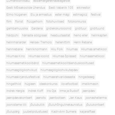
DJmarkkoriitsalu
ebbamargerethadelagardie
Eesti Mõisakoolide Ühendus
Eesti Vabariik 105
eikinestor
Elmo Nüganen
Elu ja armastus
ester mägi
estmagicz
festival
film
florist
flüügelhorn
fotohuvilised
fotokonkurss
gambamuusika
Gardena
giidiekskursioonid
giidituur
giidituurid
häidpühi
härraste söögisaal
headuutaastat
heino eller
helinkapten
helinmariarder
Helisev Tremolo
hellenittim
Henn Rebane
hennrebane
henriknormann
Hiiu Folk
hiiumaa
Hiiumaa ametikool
Hiiumaa Kino
Hiiumaa koolid
Hiiumaa õpilased
hiiumaaametikool
hiiumaaametikoolibänd
hiiumaaametikoolitäienduskoolitused
hiiumaaglögikohvikud
hiiumaaglögikohvikutepäev
hiiumaakirjandusfestival
hiiumaarahvariideaasta
hingedeaeg
hingelthiid
hügieen
ideekonkurss
ilovefootball
imelikmasin
Indrek Hargla
Indrek Koff
Iris Oja
Irma ja Rudolf
jaanipäev
jaanipäevakontsert
jaanots
jaantootsen
Jan Kaus
joonashellerma
joonistame lilli
jõulubutiik
jõuluhõngulinekaunistus
jõulukontsert
jõulupärg
juubelipidustused
Kadri-Ann Sumera
kaijaralftaal